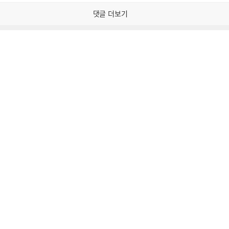
감
공
감
댓글 더보기