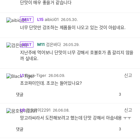
단맛이 매우 좋을거 같습니다
L15
aibici01
BEST
26.05.30.
너무 단맛만 강조하는 제품들이 나오고 있는 것이 아쉽네요.
M11
검은바다
BEST
26.05.29.
지난주에 먹어보니 단맛이 너무 강해서 호불호가 좀 갈리지 않을
까 싶네요.
신고
L1
Black-Tiger
26.06.09.
초코파이인데. 초코는 들어있나요?
댓글
3
공
비
감
공
감
신고
L6
꿈호랑이2291
26.06.08.
망고라씨라서 도전해보려고 했는데 단맛 강해서 아숩네용 ㅜㅜ
댓글
3
공
비
감
공