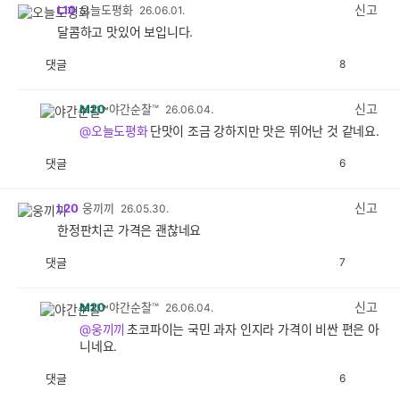
감
신고
L10
오늘도평화
26.06.01.
달콤하고 맛있어 보입니다.
댓글
8
공
비
감
공
감
신고
M20
야간순찰™
26.06.04.
@오늘도평화
단맛이 조금 강하지만 맛은 뛰어난 것 같네요.
댓글
6
공
비
감
공
감
신고
L20
웅끼끼
26.05.30.
한정판치곤 가격은 괜찮네요
댓글
7
공
비
감
공
감
신고
M20
야간순찰™
26.06.04.
@웅끼끼
초코파이는 국민 과자 인지라 가격이 비싼 편은 아
니네요.
댓글
6
공
비