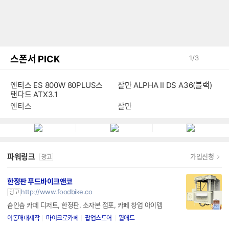
스폰서 PICK
1
/
3
엔티스 ES 800W 80PLUS스
잘만 ALPHA II DS A36(블랙)
탠다드 ATX3.1
엔티스
잘만
파워링크
가입신청
광고
한정판 푸드바이크앤코
http://www.foodbike.co
광고
숍인숍 카페 디저트, 한정판, 소자본 점포, 카페 창업 아이템
이동매대제작
마이크로카페
팝업스토어
휠애드