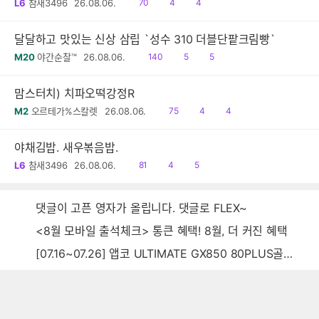
읽
공
댓
L6
참새3496
26.08.06.
70
4
4
음
감
글
달달하고 맛있는 신상 삼립 `성수 310 더블단팥크림빵`
읽
공
댓
M20
야간순찰™
26.08.06.
140
5
5
음
감
글
맘스터치) 치파오떡강정R
읽
공
댓
M2
오르테가%스칼렛
26.08.06.
75
4
4
음
감
글
야채김밥. 새우볶음밥.
읽
공
댓
L6
참새3496
26.08.06.
81
4
5
음
감
글
댓글이 고픈 영자가 올립니다. 댓글로 FLEX~
<8월 모바일 출석체크> 통큰 혜택! 8월, 더 커진 혜택
[07.16~07.26] 앱코 ULTIMATE GX850 80PLUS골드 풀모듈러 ATX3.0 블랙