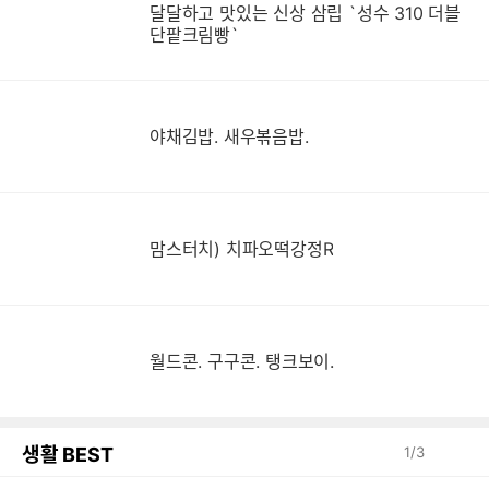
달달하고 맛있는 신상 삼립 `성수 310 더블
단팥크림빵`
야채김밥. 새우볶음밥.
맘스터치) 치파오떡강정R
월드콘. 구구콘. 탱크보이.
생활 BEST
1
/
3