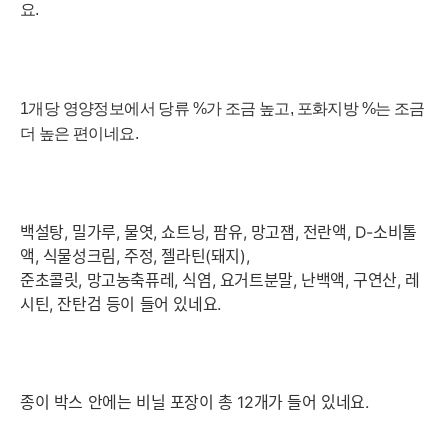
요.
1개당 영양정보에서 당류 %가 조금 높고, 포화지방 %는 조금
더 높은 편이네요.
백설탕, 밀가루, 물엿, 쇼트닝, 팜유, 망고잼, 전란액, D-소비톨
액, 식물성크림, 주정, 젤라틴(돼지),
준초콜릿, 망고농축퓨레, 식염, 요거트분말, 난백액, 구연산, 레
시틴, 잔탄검 등이 들어 있네요.
종이 박스 안에는 비닐 포장이 총 12개가 들어 있네요.