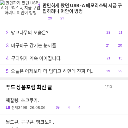
1
만만하게 봤던 USB-A 메모리스틱 지금 구
만
입하려니 어안이 벙벙
공
댓
29
21
감
글
2
망고나무의 모습은?
공
28
댓
21
감
글
3
마구마구 감기는 눈꺼풀
공
21
댓
20
감
글
4
무더위가 계속 이어집니다.
공
21
댓
15
감
글
5
오늘은 어제보다 더 덥다고 하던데 진짜 더운 날씨이긴 하네요.
공
19
댓
29
감
글
푸드 상품포럼 최신 글
1
/
10
깨찰빵. 초코쿠키.
읽
공
댓
L6
참새3496
26.08.06.
69
4
4
음
감
글
월드콘. 구구콘. 탱크보이.