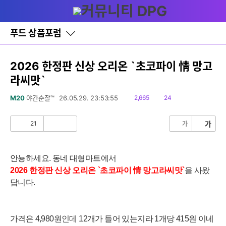
다
글쓰기
메뉴
나
와
홈
푸드 상품포럼
바
로
가
기
2026 한정판 신상 오리온 `초코파이 情 망고
레
라씨맛`
이
어
창
읽
댓
M20
야간순찰™
26.05.29. 23:53:55
2,665
24
토
음
글
글
21
가
가
공
비
감
공
감
안뇽하세요. 동네 대형마트에서
2026 한정판 신상
오리온 `초코파이 情 망고라씨
맛
`
을 사왔
답니다.
가격은 4,980원인데 12개가 들어 있는지라 1개당 415원 이네