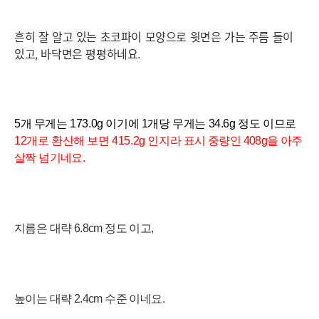
흔히 잘 알고 있는 초코파이 모양으로 윗면은 가는 주름 들이
있고, 바닥면은 평평하네요.
5개 무게는 173.0
g
이기에 1개당 무게는 34.6
g 정도 이므로
12개로 환산해 보면
415.2g 인지라
표시 중량인 408g을 아주
살짝 넘기네요
.
지름은
대략 6.8cm 정도 이고,
높이는 대략 2
.4cm 수준 이네요.