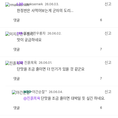
감
신고
L20
rmaksenwk
26.06.03.
한정판은 사먹어보는게 군자의 도리...
댓글
6
공
비
감
공
감
신고
L10
미지근한우롱차
26.06.02.
맛이 궁금하네요
댓글
7
공
비
감
공
감
신고
L20
진흙목욕
26.06.01.
단맛을 조금 줄이면 더 인기가 있을 것 같군요
댓글
7
공
비
감
공
감
신고
M20
야간순찰™
26.06.04.
@진흙목욕
단맛을 조금 줄이면 대박일 듯 싶긴 하네요.
댓글
6
공
비
감
공