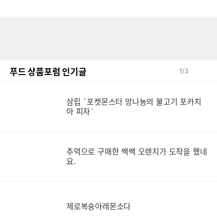
푸드 상품포럼 인기글
1
/
3
삼립 `포켓몬스터 망나뇽의 불고기 포카치
아 피자`
추억으로 구매한 쌕쌕 오렌지가 도착을 했네
요.
제로복숭아레몬소다