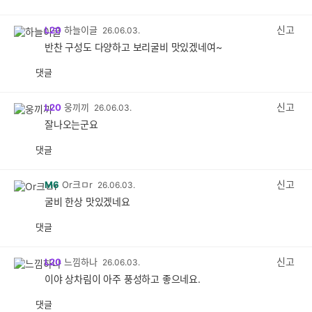
공
비
감
공
감
신고
L20
하늘이글
26.06.03.
반찬 구성도 다양하고 보리굴비 맛있겠네여~
댓글
공
비
감
공
감
신고
L20
웅끼끼
26.06.03.
잘나오는군요
댓글
공
비
감
공
감
신고
M6
Or크ㅁr
26.06.03.
굴비 한상 맛있겠네요
댓글
공
비
감
공
감
신고
L20
느낌하나
26.06.03.
이야 상차림이 아주 풍성하고 좋으네요.
댓글
공
비