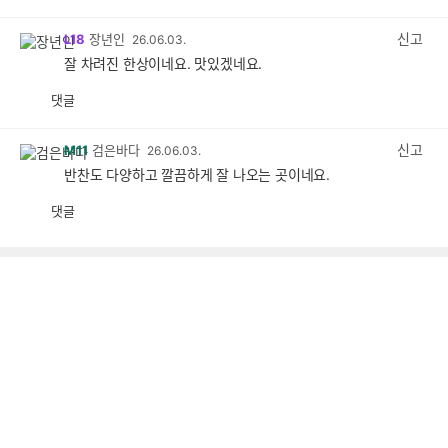
감
공
감
신고
L18
장년인
26.06.03.
잘 차려진 한상이네요. 맛있겠네요.
댓글
공
비
감
공
감
신고
M11
검은바다
26.06.03.
반찬도 다양하고 깔끔하게 잘 나오는 곳이네요.
댓글
공
비
감
공
감