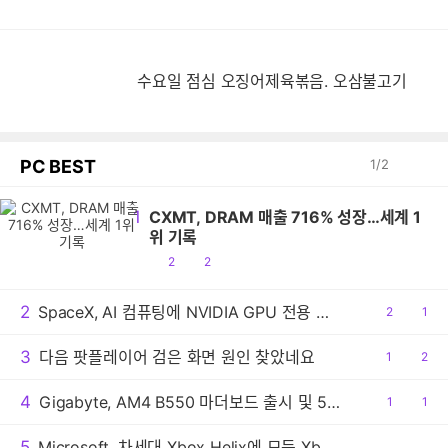
수요일 점심 오징어제육볶음. 오삼불고기
PC BEST
1
/
2
1
CXMT, DRAM 매출 716% 성장…세계 1
위 기록
공
댓
2
2
감
글
2
SpaceX, AI 컴퓨팅에 NVIDIA GPU 전용 사용
공
2
댓
1
감
글
3
다음 팟플레이어 검은 화면 원인 찾았네요
공
1
댓
2
감
글
4
Gigabyte, AM4 B550 마더보드 출시 및 5800X3D 권장
공
1
댓
1
감
글
5
Microsoft, 차세대 Xbox Helix에 모든 Xbox 게임 지원 추진