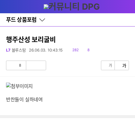
다
글쓰기
메뉴
나
와
홈
푸드 상품포럼
바
로
가
기
행주산성 보리굴비
레
이
읽
댓
L7
블루스탐
26.06.03. 10:43:15
282
8
어
음
글
창
토
8
가
가
공
비
글
감
공
감
반찬들이 실하네여