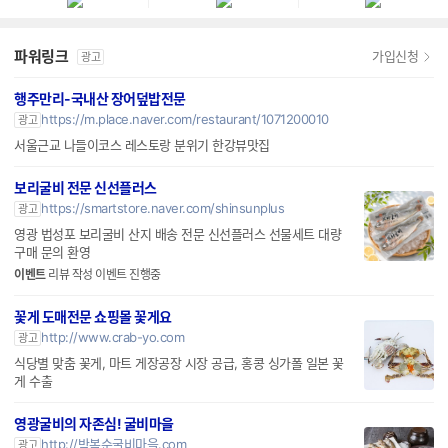
파워링크
가입신청
광고
행주만리-국내산 장어덮밥전문
https://m.place.naver.com/restaurant/1071200010
광고
서울근교 나들이코스 레스토랑 분위기 한강뷰맛집
보리굴비 전문 신선플러스
https://smartstore.naver.com/shinsunplus
광고
영광 법성포 보리굴비 산지 배송 전문 신선플러스 선물세트 대량
구매 문의 환영
이벤트
리뷰 작성 이벤트 진행중
꽃게 도매전문 쇼핑몰 꽃게요
http://www.crab-yo.com
광고
식당별 맞춤 꽃게, 마트 게장공장 시장 공급, 홍콩 싱가폴 일본 꽃
게 수출
영광굴비의 자존심! 굴비마을
http://박복순굴비마을.com
광고