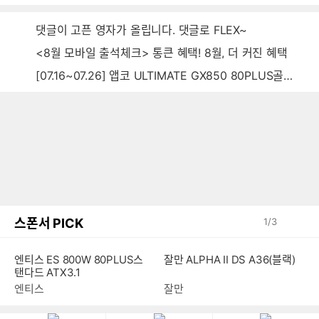
음
감
글
댓글이 고픈 영자가 올립니다. 댓글로 FLEX~
<8월 모바일 출석체크> 통큰 혜택! 8월, 더 커진 혜택
[07.16~07.26] 앱코 ULTIMATE GX850 80PLUS골드 풀모듈러 ATX3.0 블랙
스폰서 PICK
1
/
3
엔티스 ES 800W 80PLUS스
잘만 ALPHA II DS A36(블랙)
탠다드 ATX3.1
엔티스
잘만