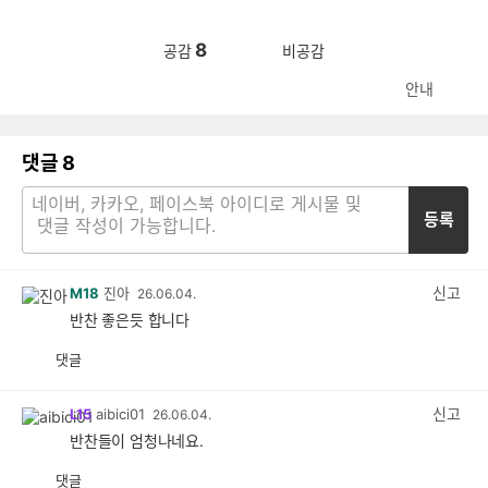
8
공감
비공감
안내
댓글
8
등록
신고
M18
진아
26.06.04.
반찬 좋은듯 합니다
댓글
공
비
감
공
감
신고
L15
aibici01
26.06.04.
반찬들이 엄청나네요.
댓글