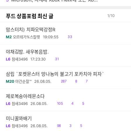
푸드 상품포럼 최신 글
1
/
10
맘스터치) 치파오떡강정R
읽
M2
오르테가%스칼렛
19:09:55
33
음
야채김밥. 새우볶음밥.
읽
L6
참새3496
17:23:30
31
음
삼립 `포켓몬스터 망나뇽의 불고기 포카치아 피자`
읽
공
댓
M20
야간순찰™
26.08.05.
287
8
7
음
감
글
제로복숭아레몬소다
읽
공
댓
L6
참새3496
26.08.05.
105
4
5
음
감
글
미니꿀꽈배기
읽
공
댓
L6
참새3496
26.08.05.
98
3
5