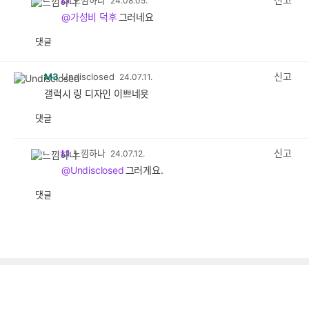
24.08.05.
@가성비 덕후
그러네요
댓글
공
비
감
공
감
신고
M3
Undisclosed
24.07.11.
갤럭시 링 디자인 이쁘네욧
댓글
공
비
감
공
감
신고
L1
느낌하나
24.07.12.
@Undisclosed
그러게요.
댓글
공
비
감
공
감