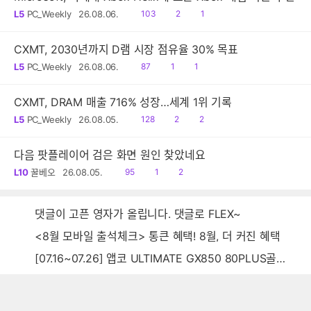
읽
공
댓
L5
PC_Weekly
26.08.06.
103
2
1
음
감
글
CXMT, 2030년까지 D램 시장 점유율 30% 목표
읽
공
댓
L5
PC_Weekly
26.08.06.
87
1
1
음
감
글
CXMT, DRAM 매출 716% 성장…세계 1위 기록
읽
공
댓
L5
PC_Weekly
26.08.05.
128
2
2
음
감
글
다음 팟플레이어 검은 화면 원인 찾았네요
읽
공
댓
L10
꿀베오
26.08.05.
95
1
2
음
감
글
댓글이 고픈 영자가 올립니다. 댓글로 FLEX~
<8월 모바일 출석체크> 통큰 혜택! 8월, 더 커진 혜택
[07.16~07.26] 앱코 ULTIMATE GX850 80PLUS골드 풀모듈러 ATX3.0 블랙