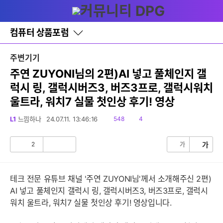
다
글쓰기
메뉴
나
와
홈
컴퓨터 상품포럼
바
로
가
주변기기
기
레
주연 ZUYONI님의 2편)AI 넣고 풀체인지 갤
이
럭시 링, 갤럭시버즈3, 버즈3프로, 갤럭시워치
어
창
울트라, 워치7 실물 첫인상 후기! 영상
토
글
읽
댓
L1
느낌하나
24.07.11. 13:46:16
548
4
음
글
2
가
가
공
비
감
공
감
테크 전문 유튜브 채널 '주연 ZUYONI님'께서 소개해주신 2편)
AI 넣고 풀체인지 갤럭시 링, 갤럭시버즈3, 버즈3프로, 갤럭시
워치 울트라, 워치7 실물 첫인상 후기! 영상입니다.