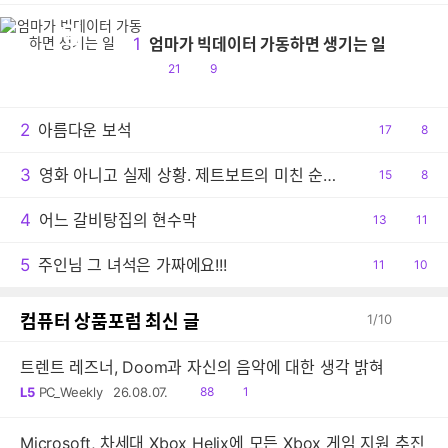
엄
1
엄마가 빅데이터 가동하면 생기는 일
공
댓
21
9
감
글
2
아름다운 보석
공
17
댓
8
감
글
3
영화 아니고 실제 상황. 제트보트의 미친 순발력
공
15
댓
8
감
글
4
어느 갈비탕집의 현수막
공
13
댓
11
감
글
5
주인님 그 녀석은 가짜에요!!!
공
11
댓
10
감
글
컴퓨터 상품포럼 최신 글
1
/
10
트렌트 레즈너, Doom과 자신의 음악에 대한 생각 밝혀
읽
공
L5
PC_Weekly
26.08.07.
88
1
음
감
Microsoft, 차세대 Xbox Helix에 모든 Xbox 게임 지원 추진