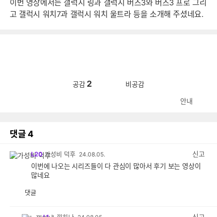
이번 영상에서는 갤럭시 링과 갤럭시 버즈3와 버즈3 프로 그리
고 갤럭시 워치7과 갤럭시 워치 울트라 등을 소개해 주셨네요.
2
공감
비공감
안내
댓글
4
신고
L20
가성비 덕후
24.08.05.
이번에 나오는 시리즈들이 다 관심이 많아서 후기 보는 영상이
많네요
댓글
공
비
감
공
감
신고
L1
느낌하나