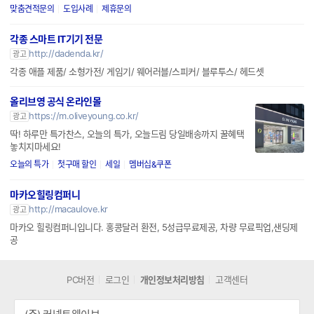
맞춤견적문의
도입사례
제휴문의
각종 스마트 IT기기 전문
http://dadenda.kr/
광고
각종 애플 제품/ 소형가전/ 게임기/ 웨어러블/스피커/ 블루투스/ 헤드셋
올리브영 공식 온라인몰
https://m.oliveyoung.co.kr/
광고
딱! 하루만 특가찬스, 오늘의 특가, 오늘드림 당일배송까지 꿀혜택
놓치지마세요!
오늘의 특가
첫구매 할인
세일
멤버십&쿠폰
마카오힐링컴퍼니
http://macaulove.kr
광고
마카오 힐링컴퍼니입니다. 홍콩달러 환전, 5성급무료제공, 차량 무료픽업,샌딩제
공
PC버전
로그인
개인정보처리방침
고객센터