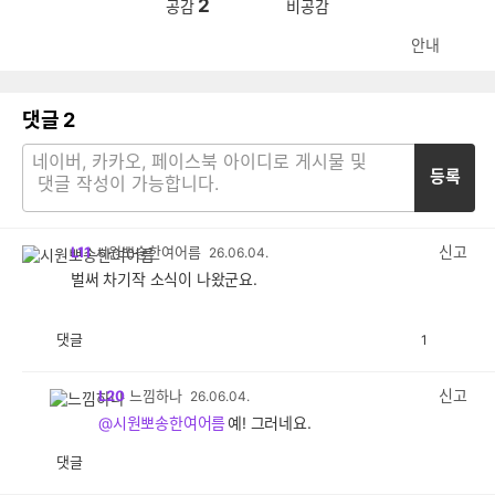
2
공감
비공감
안내
댓글
2
등록
신고
L11
시원뽀송한여어름
26.06.04.
벌써 차기작 소식이 나왔군요.
댓글
1
공
비
감
공
감
신고
L20
느낌하나
26.06.04.
@시원뽀송한여어름
예! 그러네요.
댓글
공
비
감
공