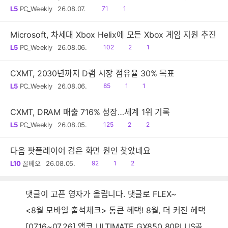
읽
공
L5
PC_Weekly
26.08.07.
71
1
음
감
Microsoft, 차세대 Xbox Helix에 모든 Xbox 게임 지원 추진
읽
공
댓
L5
PC_Weekly
26.08.06.
102
2
1
음
감
글
CXMT, 2030년까지 D램 시장 점유율 30% 목표
읽
공
댓
L5
PC_Weekly
26.08.06.
85
1
1
음
감
글
CXMT, DRAM 매출 716% 성장…세계 1위 기록
읽
공
댓
L5
PC_Weekly
26.08.05.
125
2
2
음
감
글
다음 팟플레이어 검은 화면 원인 찾았네요
읽
공
댓
L10
꿀베오
26.08.05.
92
1
2
음
감
글
댓글이 고픈 영자가 올립니다. 댓글로 FLEX~
<8월 모바일 출석체크> 통큰 혜택! 8월, 더 커진 혜택
[07.16~07.26] 앱코 ULTIMATE GX850 80PLUS골드 풀모듈러 ATX3.0 블랙