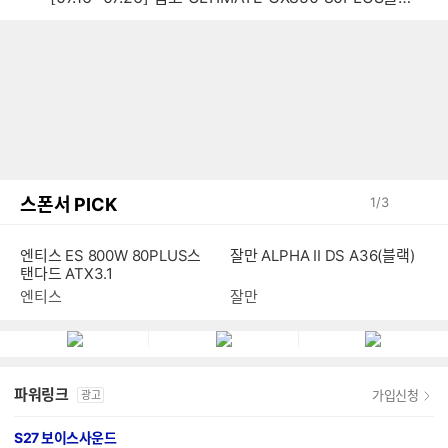
스폰서 PICK
1
/
3
엔티스 ES 800W 80PLUS스
잘만 ALPHA II DS A36(블랙)
탠다드 ATX3.1
엔티스
잘만
파워링크
가입신청
광고
S27 보이스사운드