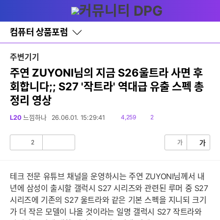
다
글쓰기
메뉴
나
와
홈
컴퓨터 상품포럼
바
로
가
주변기기
기
레
주연 ZUYONI님의 지금 S26울트라 사면 후
이
회합니다;; S27 '작트라' 역대급 유출 스펙 총
어
창
정리 영상
토
글
읽
댓
L20
느낌하나
26.06.01. 15:29:41
4,259
2
음
글
2
가
가
공
비
감
공
감
테크 전문 유튜브 채널을 운영하시는 주연 ZUYONI님께서 내
년에 삼성이 출시할 갤럭시 S27 시리즈와 관련된 루머 중 S27
시리즈에 기존의 S27 울트라와 같은 기본 스펙을 지니되 크기
가 더 작은 모델이 나올 것이라는 일명 갤럭시 S27 작트라와