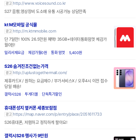
http://www.voicesound.co.kr
광고
S27 음향,영상장비 도소매 유통 시공가능 상담만족
kt M모바일 공식몰
http://m.ktmmobile.com
광고
단 7일만! 100% 26.5만원 혜택! 35GB+데이터통화맘껏 체감가
월0원!
밀리서재요금
체감가월0원
통화 맘껏
5,400원
S26 숨겨진조건없는가격
http://uplustogethermall.com/
광고
제휴카드X / 원하는 요금제O / 부가서비스X / 오후4시 이전 접수
당일 배송!
갤럭시S26
투게더몰
단독특가할인
휴대폰성지 옆커폰 세종보람점
https://map.naver.com/p/entry/place/2051611733
광고
S26휴대폰, 저렴하고 정직하게 팔아요!
갤럭시S26 행사가 9만원