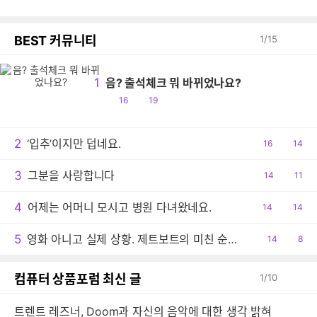
BEST 커뮤니티
1
/
15
1
음? 출석체크 뭐 바뀌었나요?
공
댓
16
19
감
글
2
‘입추’이지만 덥네요.
공
16
댓
14
감
글
3
그분을 사랑합니다
공
14
댓
11
감
글
4
어제는 어머니 모시고 병원 다녀왔네요.
공
14
댓
14
감
글
5
영화 아니고 실제 상황. 제트보트의 미친 순발력
공
14
댓
8
감
글
컴퓨터 상품포럼 최신 글
1
/
10
트렌트 레즈너, Doom과 자신의 음악에 대한 생각 밝혀