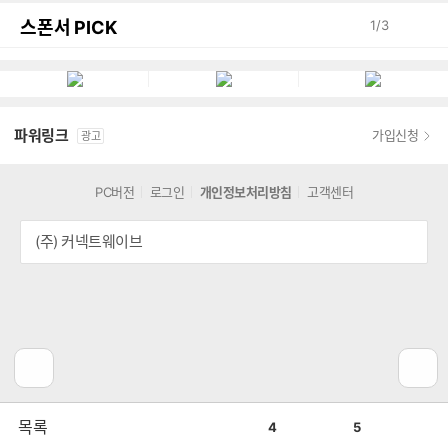
스폰서 PICK
1
/
3
파워링크
가입신청
광고
PC버전
로그인
개인정보처리방침
고객센터
(주) 커넥트웨이브
공
비
목록
4
5
감
공