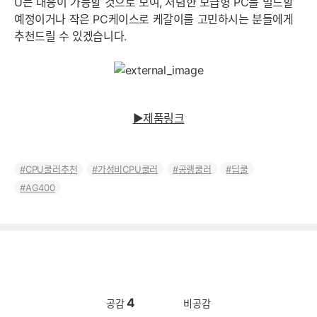
U는 대응이 가능할 것으로 보여, 저렴한 보급형 PC를 빌드할
예정이거나 작은 PC케이스로 케갈이를 고민하시는 분들에게
추천드릴 수 있겠습니다.
▶제품링크
CPU쿨러추천
가성비CPU쿨러
공랭쿨러
딥쿨
AG400
4
공감
비공감