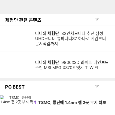
체험단 관련 콘텐츠
1
/
1
다나와 체험단
32인치모니터 추천 삼성
UHD모니터 뷰피니티S7 하나로 게임부터
문서작업까지
다나와 체험단
9800X3D 화이트 메인보드
추천 MSI MPG X870E 엣지 TI WIFI
PC BEST
1
/
1
1
TSMC, 룽탄에 1.4nm 팹 2곳 부지 확보
공
댓
1
1
감
글