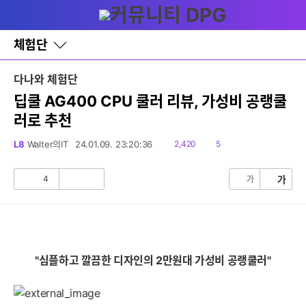
다
글쓰기
메뉴
나
와
홈
체험단
바
로
가
다나와 체험단
기
레
딥쿨 AG400 CPU 쿨러 리뷰, 가성비 공랭쿨
이
러로 추천
어
창
토
읽
댓
L8
Walter의IT
24.01.09. 23:20:36
2,420
5
글
음
글
4
가
가
공
비
감
공
감
"심플하고 깔끔한 디자인의 2만원대 가성비 공랭쿨러"