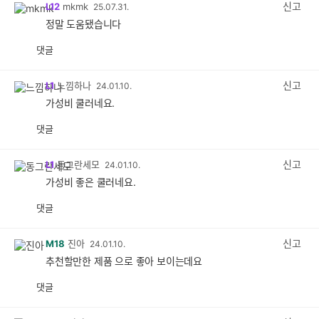
신고
L12
mkmk
25.07.31.
정말 도움됐습니다
댓글
공
비
감
공
감
신고
L1
느낌하나
24.01.10.
가성비 쿨러네요.
댓글
공
비
감
공
감
신고
L1
동그란세모
24.01.10.
가성비 좋은 쿨러네요.
댓글
공
비
감
공
감
신고
M18
진아
24.01.10.
추천할만한 제품 으로 좋아 보이는데요
댓글
공
비
감
공
감