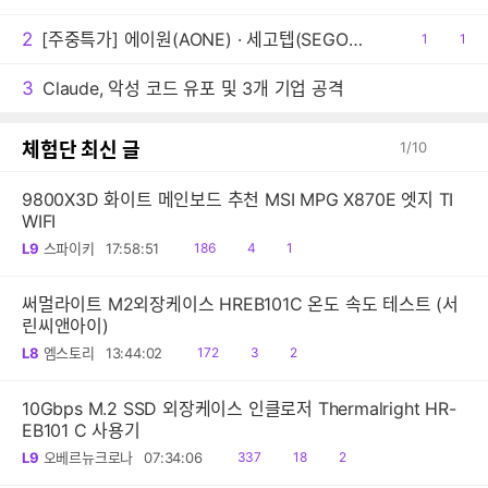
2
[주중특가] 에이원(AONE) · 세고텝(SEGOTEP) 쿨링팬 주중 5일 한정 특가 및 1+1 프로모션 안내!
공
1
댓
1
감
글
3
Claude, 악성 코드 유포 및 3개 기업 공격
체험단 최신 글
1
/
10
9800X3D 화이트 메인보드 추천 MSI MPG X870E 엣지 TI
WIFI
읽
공
댓
L9
스파이키
17:58:51
186
4
1
음
감
글
써멀라이트 M2외장케이스 HREB101C 온도 속도 테스트 (서
린씨앤아이)
읽
공
댓
L8
엠스토리
13:44:02
172
3
2
음
감
글
10Gbps M.2 SSD 외장케이스 인클로저 Thermalright HR-
EB101 C 사용기
읽
공
댓
L9
오베르뉴크로나
07:34:06
337
18
2
음
감
글