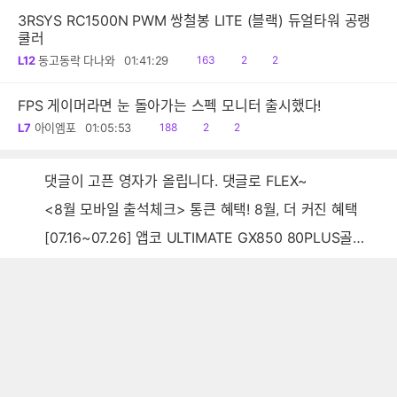
3RSYS RC1500N PWM 쌍철봉 LITE (블랙) 듀얼타워 공랭
쿨러
읽
공
댓
L12
동고동락 다나와
01:41:29
163
2
2
음
감
글
FPS 게이머라면 눈 돌아가는 스펙 모니터 출시했다!
읽
공
댓
L7
아이엠포
01:05:53
188
2
2
음
감
글
댓글이 고픈 영자가 올립니다. 댓글로 FLEX~
<8월 모바일 출석체크> 통큰 혜택! 8월, 더 커진 혜택
[07.16~07.26] 앱코 ULTIMATE GX850 80PLUS골드 풀모듈러 ATX3.0 블랙