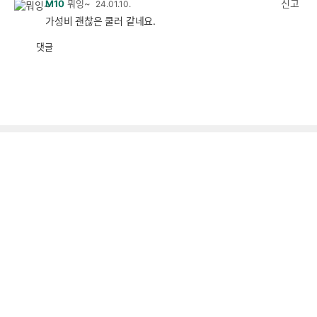
신고
M10
뭐잉~
24.01.10.
가성비 괜찮은 쿨러 같네요.
댓글
공
비
감
공
감