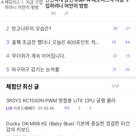
만
입하려니 어안이 벙벙
공
댓
30
21
감
글
2
망고나무의 모습은?
공
28
댓
21
감
글
3
출췍 조금전 했더니 오늘은 800포인트 적립이네요.
공
24
댓
44
감
글
4
무더위가 계속 이어집니다.
공
22
댓
15
감
글
5
마구마구 감기는 눈꺼풀
공
21
댓
20
감
글
체험단 최신 글
1
/
10
3RSYS RC1500N PWM 쌍철봉 LITE CPU 공랭 쿨러
읽
공
댓
L10
아몬드빼빼러
01:33:46
155
2
2
음
감
글
Ducky OK-M98 KE (Baby Blue) 기본에 충실한 정갈한 타건
감의 키보드