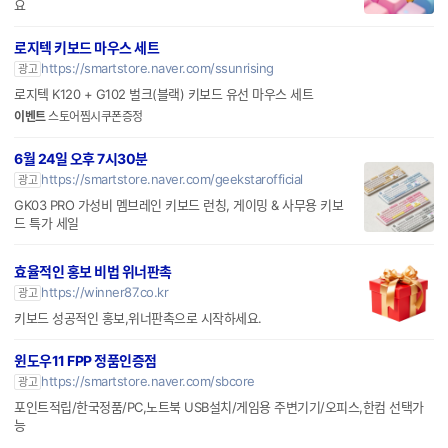
요
로지텍 키보드 마우스 세트
https://smartstore.naver.com/ssunrising
광고
로지텍 K120 + G102 벌크(블랙) 키보드 유선 마우스 세트
이벤트
스토어찜시쿠폰증정
6월 24일 오후 7시30분
https://smartstore.naver.com/geekstarofficial
광고
GK03 PRO 가성비 멤브레인 키보드 런칭, 게이밍 & 사무용 키보
드 특가 세일
효율적인 홍보 비법 위너판촉
https://winner87.co.kr
광고
키보드 성공적인 홍보,위너판촉으로 시작하세요.
윈도우11 FPP 정품인증점
https://smartstore.naver.com/sbcore
광고
포인트적립/한국정품/PC,노트북 USB설치/게임용 주변기기/오피스,한컴 선택가
능