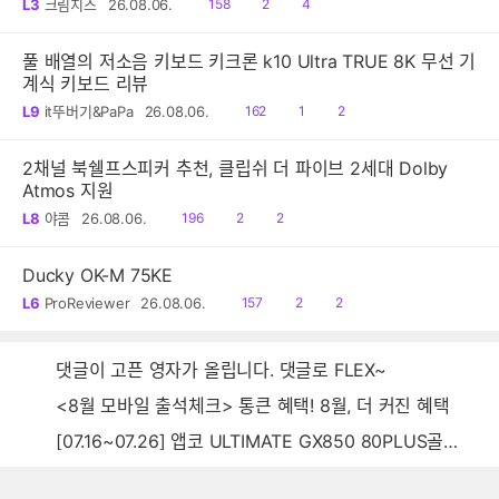
읽
공
댓
L3
크림치즈
26.08.06.
158
2
4
음
감
글
풀 배열의 저소음 키보드 키크론 k10 Ultra TRUE 8K 무선 기
계식 키보드 리뷰
읽
공
댓
L9
it뚜버기&PaPa
26.08.06.
162
1
2
음
감
글
2채널 북쉘프스피커 추천, 클립쉬 더 파이브 2세대 Dolby
Atmos 지원
읽
공
댓
L8
야콤
26.08.06.
196
2
2
음
감
글
Ducky OK-M 75KE
읽
공
댓
L6
ProReviewer
26.08.06.
157
2
2
음
감
글
댓글이 고픈 영자가 올립니다. 댓글로 FLEX~
<8월 모바일 출석체크> 통큰 혜택! 8월, 더 커진 혜택
[07.16~07.26] 앱코 ULTIMATE GX850 80PLUS골드 풀모듈러 ATX3.0 블랙