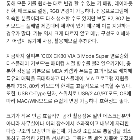
통해 모든 키를 원하는 대로 변경 할 수 있는 키 매핑, 레이아웃
전환, 매크로로 설정, RGB 변경이 가능하다. 전용프로그램에
익숙한 분들이라도 다소 생소할 수도 있지만 보통 87, 80키는
키보드는 풀배열 제품대비 제약이 있기 때문에 이를 지원하는
경우가 많다. 기능 역시 크게 다르지 않고 메뉴 구성도 이해하
기 어렵지 않기에 사용, 활용해보길 추천한다.
지금까지 살펴본 ‘COX CK80 VIA 3 Mode Super 염료승화
디스플레이 키보드’는 패미컴 시절 향수를 불러일으키기에, 충
분한 감성을 기본으로 MDA 키캡과 폰트를 효과적으로 배치해
특유의 매력을 극대화하고 디스플레이, VIA 프로그램 지원을
통해 75%, 80키 키보드의 한계를 효율적으로 극복할 수 있다.
또한, USB C-Type 단자, 스위치로 USB/2.4G/BT모드, OS에
따라 MAC/WIN모드로 손쉽게 변경 가능하니 호환성도 좋다.
크기가 작은 만큼 효율적인 공간 활용성은 일반 데스크탑뿐만
아니라 사무실이나 이외 장소에서 효과적이고 내부에 자리한
다층 구조의 보강판과 흡음재, 가스킷 조합으로 통울림을 최소
화하고 균일한 키감을 선사한다. 그동안 풀 배열 제품만 고집해