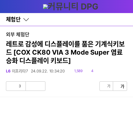
다
글쓰기
메뉴
나
와
홈
체험단
바
로
가
외부 체험단
기
레
레트로 감성에 디스플레이를 품은 기계식키보
이
드 [COX CK80 VIA 3 Mode Super 염료
어
창
승화 디스플레이 키보드]
토
글
읽
댓
L6
이프리타7
24.09.22. 10:34:20
1,589
4
음
글
3
가
가
공
비
감
공
감