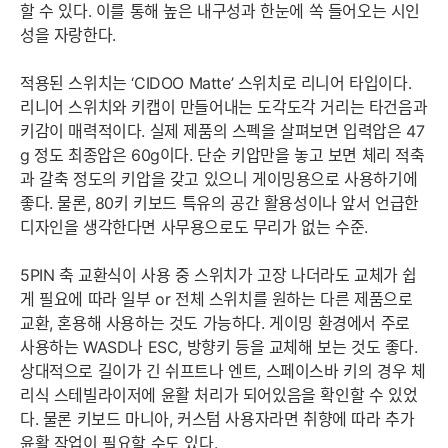
할 수 있다. 이를 통해 높은 내구성과 한눈에 쏙 들어오는 시인
성을 자랑한다.
적용된 스위치는 ‘CIDOO Matte’ 스위치로 리니어 타입이다.
리니어 스위치와 키캡이 만들어내는 도각도각 거리는 타건음과
키감이 매력적이다. 실제 제품의 스펙을 살펴보면 입력압은 47
g 정도 최종압은 60g이다. 단순 키압만을 놓고 보면 체리 적축
과 갈축 정도의 키압을 갖고 있으니 게이밍용으로 사용하기에
좋다. 물론, 80키 키보드 특유의 공간 활용성이나 앞서 언급한
디자인을 생각한다면 사무용으로도 무리가 없는 수준.
5PIN 축 교환식이 사용 중 스위치가 고장 나더라도 교체가 쉽
게 필요에 따라 일부 or 전체 스위치를 원하는 다른 제품으로
교환, 혼용해 사용하는 것도 가능하다. 게이밍 환경에서 주로
사용하는 WASD나 ESC, 방향키 등을 교체해 보는 것도 좋다.
상대적으로 길이가 긴 쉬프트나 엔트, 스페이스바 키의 경우 체
리식 스테빌라이저에 윤활 처리가 되어있음을 확인할 수 있었
다. 물론 키보드 마니아, 커스텀 사용자라면 취향에 따라 추가
윤활 작업이 필요할 수도 있다.