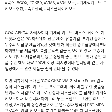
#콕스, #COX, #CK80, #VIA3, #80키보드, #기계식키보드, #
키보드추천, #축교환식, #디스플레이키보드
COX. ABKO의 자회사이자 기계식 키보드, 마우스, 케이스, 헤
드셋과 같은 PC 하드웨어 전문 제조, 유통기업. 초기엔 중저가
위주의 보급형 제품이었던 것에 반해 최근엔 중고급형에서부터
하이엔드급 제품까지 폭넓은 라인업을 선보이고 있다. 그중에
세부정보 열기/접기
서도 키보드 제품군의 반응은 상당히 좋은 편으로 판매 중인 제
품 수만 해도 대략 200개 이상, 피시방이나 멀티방과 같은 사
업장에서도 관련 제품을 쉽게 만나 볼 수 있다.
이번 리뷰에서 소개할 ‘COX CK80 VIA 3 Mode Super 염료
승화 디스플레이 키보드’는 프로그래머, 게이머를 위한 맞춤형
텐키리스 타입으로 레트로 감성과 디스플레이를 탑재한 기계식
키보드이다. 버건디와 아이보리 투톤 조합으로 표현한 레트로
감성, SA키캡의 장점만을 가져온 염료승화 방식에 PBT MDA
프로파일 키캡, 키보드의 분위를 바꿔줄 1.14인치 디스플레이,