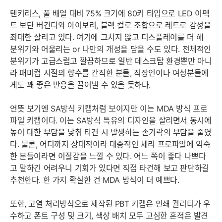
텐키리스, 풀 배열 대비 75% 크기에 80키 타입으로 LED 이펙
트 보단 버건디와 아이보리, 블랙 컬로 조합으로 레트로 감성을
최대한 살리고 있다. 여기에 그치지 않고 디스플레이를 더 해
분위기와 어울리는 or 나만의 개성을 담을 수도 있다. 전체적인
분위기가 고급스럽고 깔끔하므로 일반 데스크탑 환경뿐만 아니
라 패미컴 시절의 향수를 간직한 분들, 직장인이나 여성분들에
게도 꽤 좋은 반응을 끌어낼 수 있을 듯하다.
언뜻 보기엔 SA방식 키캡처럼 보이지만 이는 MDA 방식 프로
파일 키캡이다. 이는 SA방식 특유의 디자인을 살리면서 동시에
높이 대한 부담을 낮춰 타건 시 발생하는 손가락의 부담을 줄였
다. 물론, 어디까지 상대적이라 대중적인 체리 프로파일에 익숙
한 분들이라면 이질감을 느낄 수 있다. 어느 쪽이 좋다 나쁘다
고 말하긴 어려우니 기회가 있다면 직접 타건해 보고 판단하길
추천한다. 한 가지 확실한 건 MDA 방식이 더 예쁘다.
또한, 고열 처리방식으로 제작된 PBT 키캡은 인쇄 퀄리티가 우
수하고 폰트 구성 및 크기, 색상 배치 모두 고심한 흔적은 발견