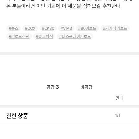
온 분들이라면 이번 기회에 이 제품을 접해보길 추천한다.
콕스
COX
CK80
VIA3
80키보드
기계식키보드
키보드추천
축교환식
디스플레이키보드
3
공감
비공감
안내
관련 상품
1
/
1