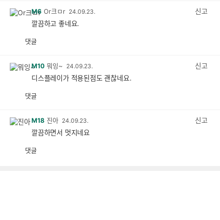
감
신고
M6
Or크ㅁr
24.09.23.
깔끔하고 좋네요.
댓글
공
비
감
공
감
신고
M10
뭐잉~
24.09.23.
디스플레이가 적용된점도 괜찮네요.
댓글
공
비
감
공
감
신고
M18
진아
24.09.23.
깔끔하면서 멋지네요
댓글
공
비
감
공
감