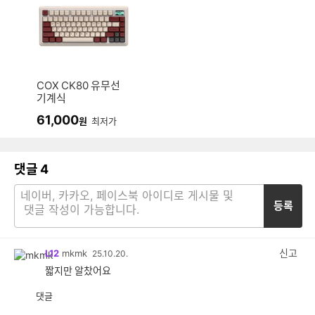
COX CK80 유무선
기계식
61,000
원
최저가
댓글
4
등록
신고
L12
mkmk
25.10.20.
짧지만 알찼어요
댓글
공
비
감
공