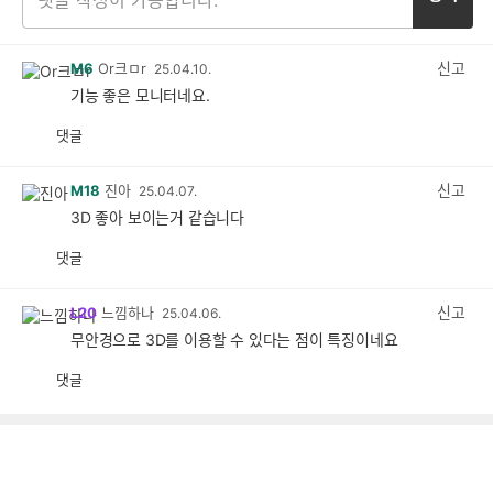
신고
M6
Or크ㅁr
25.04.10.
기능 좋은 모니터네요.
댓글
공
비
감
공
감
신고
M18
진아
25.04.07.
3D 좋아 보이는거 같습니다
댓글
공
비
감
공
감
신고
L20
느낌하나
25.04.06.
무안경으로 3D를 이용할 수 있다는 점이 특징이네요
댓글
공
비
감
공
감