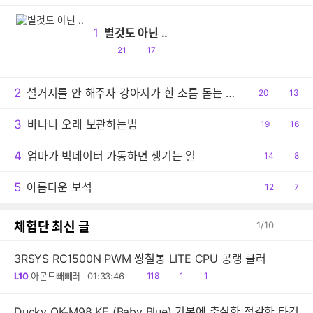
1
별것도 아닌 ..
공
댓
21
17
감
글
2
설거지를 안 해주자 강아지가 한 소름 돋는 행동
공
20
댓
13
감
글
3
바나나 오래 보관하는법
공
19
댓
16
감
글
4
엄마가 빅데이터 가동하면 생기는 일
공
14
댓
8
감
글
5
아름다운 보석
공
12
댓
7
감
글
체험단 최신 글
1
/
10
3RSYS RC1500N PWM 쌍철봉 LITE CPU 공랭 쿨러
읽
공
댓
L10
아몬드빼빼러
01:33:46
118
1
1
음
감
글
Ducky OK-M98 KE (Baby Blue) 기본에 충실한 정갈한 타건