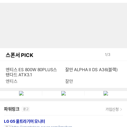
스폰서 PICK
1
/
3
엔티스 ES 800W 80PLUS스
잘만 ALPHA II DS A36(블랙)
탠다드 ATX3.1
엔티스
잘만
파워링크
가입신청
광고
LG G5 울트라기어 모니터
http://smartstore.naver.com/lgpshop