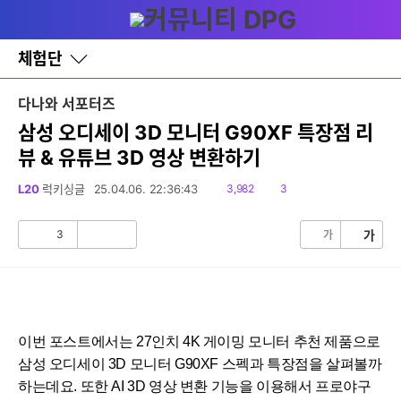
다
글쓰기
메뉴
나
와
홈
체험단
바
로
가
다나와 서포터즈
기
레
삼성 오디세이 3D 모니터 G90XF 특장점 리
이
뷰 & 유튜브 3D 영상 변환하기
어
창
토
읽
댓
L20
럭키싱글
25.04.06. 22:36:43
3,982
3
글
음
글
3
가
가
공
비
감
공
감
이번 포스트에서는 27인치 4K 게이밍 모니터 추천 제품으로
삼성 오디세이 3D 모니터 G90XF 스펙과 특장점을 살펴볼까
하는데요. 또한 AI 3D 영상 변환 기능을 이용해서 프로야구