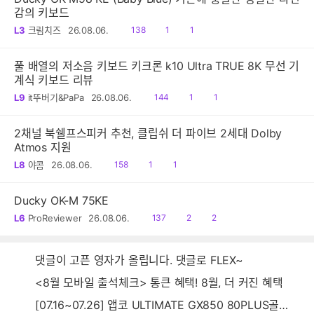
감의 키보드
읽
공
댓
L3
크림치즈
26.08.06.
138
1
1
음
감
글
풀 배열의 저소음 키보드 키크론 k10 Ultra TRUE 8K 무선 기
계식 키보드 리뷰
읽
공
댓
L9
it뚜버기&PaPa
26.08.06.
144
1
1
음
감
글
2채널 북쉘프스피커 추천, 클립쉬 더 파이브 2세대 Dolby
Atmos 지원
읽
공
댓
L8
야콤
26.08.06.
158
1
1
음
감
글
Ducky OK-M 75KE
읽
공
댓
L6
ProReviewer
26.08.06.
137
2
2
음
감
글
댓글이 고픈 영자가 올립니다. 댓글로 FLEX~
<8월 모바일 출석체크> 통큰 혜택! 8월, 더 커진 혜택
[07.16~07.26] 앱코 ULTIMATE GX850 80PLUS골드 풀모듈러 ATX3.0 블랙