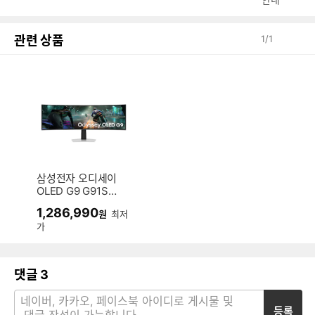
관련 상품
1
/
1
삼성전자 오디세이
OLED G9 G91SD L
S49DG910
1,286,990
원
최저
가
댓글
3
등록