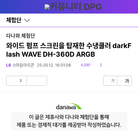
다
글쓰기
메뉴
나
와
홈
체험단
바
로
가
다나와 체험단
기
레
와이드 펌프 스크린을 탑재한 수냉쿨러 darkF
이
lash WAVE DH-360D ARGB
어
창
토
읽
댓
L8
스마일아이콘
25.05.12. 16:01:08
4,590
3
글
음
글
3
가
가
공
비
감
공
감