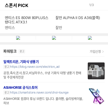
스폰서 PICK
1
/
3
엔티스 ES 800W 80PLUS스
잘만 ALPHA II DS A36(블랙)
탠다드 ATX3.1
엔티스
잘만
파워링크
가입신청
광고
일렉트리온, 기화식 냉풍기
https://blog.naver.com/electrion_ad
광고
공장,축사,돈사,창고,비닐하우스, 수냉 기화식 대형 냉풍기 판매
및 주문제작전문
ASIAHORSE 공식스토어
https://smartstore.naver.com/choi-lounge
광고
ASIAHORSE 컴퓨터 튜닝 브랜드 입니다. 쿨러팬, 슬리빙케이블,
허브