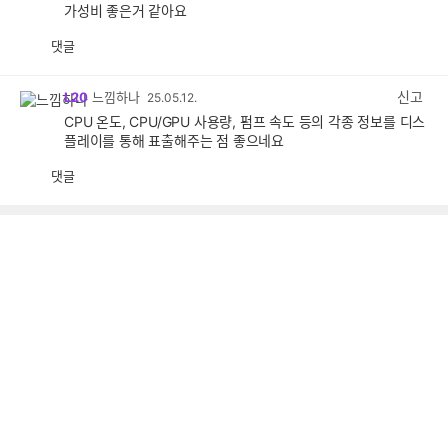
가성비 좋은거 같아요
댓글
공
비
감
공
감
신고
L20
느낌하나
25.05.12.
CPU 온도, CPU/GPU 사용량, 펌프 속도 등의 각종 정보를 디스
플레이를 통해 표출해주는 점 좋으네요
댓글
공
비
감
공
감