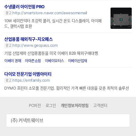
수냉쿨러 아이언윙 PRO
http://smartstore.naver.com/awesomemall
광고
10W 세미컨덕터 초강력 쿨러, 실시간 온도 디스플레이, 아이패
드, 갤럭시탭 호환
산업용품 해외직구-지오패스
http://www.geopass.com
광고
기업 산업재와 산업용품등을 미국 이베이 B2B 해외구매대행
이베이 경매
아마존쇼핑
이베이모터스
이베이산업재
다이모 전문기업 이엠아이티
https://emfamily.com
광고
DYMO 프린터 소모품 전문기업. 합리적인 가격 빠른 대응을 갖춘 최적의 솔루션
PC버전
로그인
개인정보처리방침
고객센터
(주) 커넥트웨이브