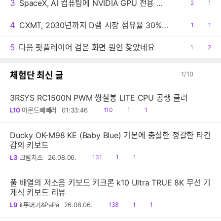
3
SpaceX, AI 컴퓨팅에 NVIDIA GPU 전용 사용
공
2
댓
1
감
글
4
CXMT, 2030년까지 D램 시장 점유율 30% 목표
공
1
댓
1
감
글
5
다음 팟플레이어 검은 화면 원인 찾았네요
공
1
댓
2
감
글
체험단 최신 글
1
/
10
3RSYS RC1500N PWM 쌍철봉 LITE CPU 공랭 쿨러
읽
공
댓
L10
아몬드빼빼러
01:33:46
110
1
1
음
감
글
Ducky OK-M98 KE (Baby Blue) 기본에 충실한 정갈한 타건
감의 키보드
읽
공
댓
L3
크림치즈
26.08.06.
131
1
1
음
감
글
풀 배열의 저소음 키보드 키크론 k10 Ultra TRUE 8K 무선 기
계식 키보드 리뷰
읽
공
댓
L9
it뚜버기&PaPa
26.08.06.
138
1
1
음
감
글