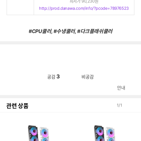
최저가 90,230원
http://prod.danawa.com/info/?pcode=78976523
#CPU쿨러, #수냉쿨러, #다크플래쉬쿨러
3
공감
비공감
안내
관련 상품
1
/
1