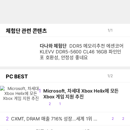
체험단 관련 콘텐츠
1
/
1
다나와 체험단
DDR5 메모리추천 에센코어
KLEVV DDR5-5600 CL46 16GB 파인인
포 호환성, 안정성 좋네요
PC BEST
1
/
2
1
Microsoft, 차세대 Xbox Helix에 모든
Xbox 게임 지원 추진
공
댓
2
1
감
글
2
CXMT, DRAM 매출 716% 성장…세계 1위 기록
공
2
댓
2
감
글