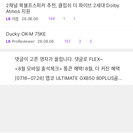
2채널 북쉘프스피커 추천, 클립쉬 더 파이브 2세대 Dolby
Atmos 지원
읽
공
댓
L8
야콤
26.08.06.
149
1
1
음
감
글
Ducky OK-M 75KE
읽
공
댓
L6
ProReviewer
26.08.06.
132
2
2
음
감
글
댓글이 고픈 영자가 올립니다. 댓글로 FLEX~
<8월 모바일 출석체크> 통큰 혜택! 8월, 더 커진 혜택
[07.16~07.26] 앱코 ULTIMATE GX850 80PLUS골드 풀모듈러 ATX3.0 블랙