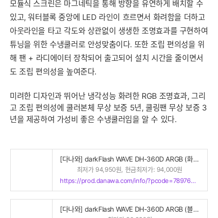
모듈식 스크린은 마그네틱을 통해 방향을 유연하게 배치할 수
있고, 워터블록 중앙에 LED 라인이 흐르면서 화려함을 더하고
아웃라인을 타고 각도와 상관없이 생생한 조명효과를 구현하여
튜닝을 위한 수냉쿨러로 안성맞춤이다. 또한 조립 편의성을 위
해 팬 + 라디에이터 장착되어 출고되어 설치 시간을 줄이면서
도 조립 편의성을 높여준다.
미려한 디자인과 뛰어난 냉각성능 화려한 RGB 조명효과, 그리
고 조립 편의성에 쿨러본체 무상 보증 5년, 쿨링팬 무상 보증 3
년을 제공하여 가성비 좋은 수냉쿨러임을 알 수 있다.
[다나와] darkFlash WAVE DH-360D ARGB (화이트)
최저가 94,950원, 현금최저가: 94,000원
https://prod.danawa.com/info/?pcode=78976547
[다나와] darkFlash WAVE DH-360D ARGB (블랙)