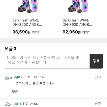
darkFlash WAVE
darkFlash WAVE
DH-360D ARGB
DH-360D ARGB
(화이트)
(블랙)
96,590
92,950
원
최저가
원
최저가
댓글
3
등록
신고
M6
Or크ㅁr
25.05.14.
펌프 디자인 좋은 수랭이네요.
댓글
공
비
감
공
감
신고
M18
진아
25.05.13.