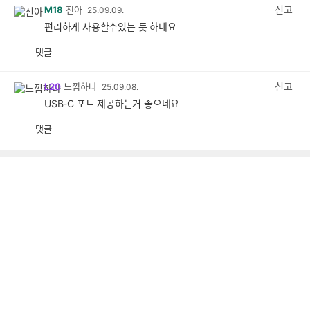
감
신고
M18
진아
25.09.09.
편리하게 사용할수있는 듯 하네요
댓글
공
비
감
공
감
신고
L20
느낌하나
25.09.08.
USB-C 포트 제공하는거 좋으네요
댓글
공
비
감
공
감