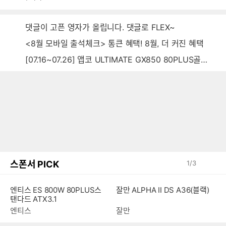
음
감
글
댓글이 고픈 영자가 올립니다. 댓글로 FLEX~
<8월 모바일 출석체크> 통큰 혜택! 8월, 더 커진 혜택
[07.16~07.26] 앱코 ULTIMATE GX850 80PLUS골드 풀모듈러 ATX3.0 블랙
스폰서 PICK
1
/
3
엔티스 ES 800W 80PLUS스
잘만 ALPHA II DS A36(블랙)
탠다드 ATX3.1
엔티스
잘만