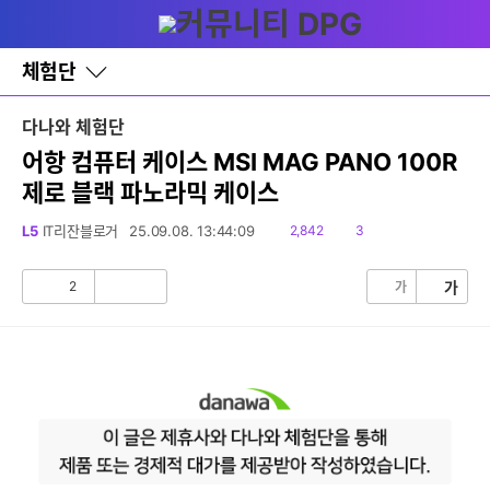
세부정보 열기/접기
다
글쓰기
메뉴
나
와
홈
체험단
바
로
가
다나와 체험단
기
레
어항 컴퓨터 케이스 MSI MAG PANO 100R
이
제로 블랙 파노라믹 케이스
어
창
토
읽
댓
L5
IT리잔블로거
25.09.08. 13:44:09
2,842
3
글
음
글
2
가
가
공
비
감
공
감