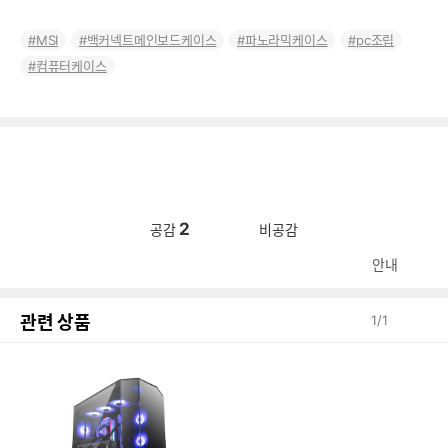
MSI
백커넥트메인보드케이스
파노라믹케이스
pc조립
컴퓨터케이스
2
공감
비공감
안내
관련 상품
1
/
1