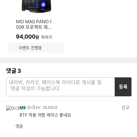
MSI MAG PANO 1
00R 프로젝트 제로
(블랙)
94,000
원
최저가
이벤트 진행중
댓글
3
등록
신고
M6
Or크ㅁr
25.09.12.
BTF 적용 어항 케이스 좋네요
댓글
공
비
감
공