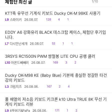
체험단 최신 글
1
/
10
KTT축 유무선 기계식 키보드 Ducky OK-M 98KE 사용기
읽
공
댓
L9
스파이키
26.08.07.
128
4
1
음
감
글
EDDY A6 강화유리 BLACK 데스크탑 케이스, 체험단 후기입
니다.
읽
공
댓
L7
다시만난세개
26.08.07.
53
1
1
음
감
글
3RSYS RC1500N PWM 쌍철봉 LITE CPU 공랭 쿨러
읽
공
댓
L10
아몬드빼빼러
26.08.07.
169
3
2
음
감
글
Ducky OK-M98 KE (Baby Blue) 기본에 충실한 정갈한 타건
감의 키보드
읽
공
댓
L3
크림치즈
26.08.06.
167
2
4
음
감
글
풀 배열의 저소음 키보드 키크론 k10 Ultra TRUE 8K 무선 기
계식 키보드 리뷰
읽
공
댓
L9
it뚜버기&PaPa
26.08.06.
171
1
2