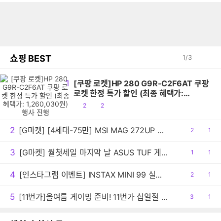
쇼핑 BEST
1
/
3
1
[쿠팡 로켓]HP 280 G9R-C2F6AT 쿠팡
로켓 한정 특가 할인 (최종 혜택가:
1,260,030원) 행사 진행
공
댓
2
2
감
글
2
[G마켓] [4세대-75만] MSI MAG 272UP QD-OLED E16 4K 165 게이밍 모니터 (최종:755,148원)
공
2
댓
1
감
글
3
[G마켓] 월첫세일 마지막 날 ASUS TUF 게이밍노트북 A16 FA608UHI-TU148 최종 139만원대!
공
1
댓
1
감
글
4
[인스타그램 이벤트] INSTAX MINI 99 실버 출시, 팔로우 이벤트 안내
공
2
댓
1
감
글
5
[11번가]올여름 게이밍 준비! 11번가 십일절 ASUS TUF A14 특가
공
3
댓
1
감
글