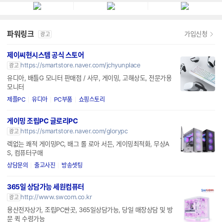
파워링크
가입신청
광고
제이씨현시스템 공식 스토어
https://smartstore.naver.com/jchyunplace
광고
유디아, 배틀G 모니터 판매점 / 사무, 게이밍, 고해상도, 전문가용
모니터
제플PC
유디아
PC부품
쇼핑스토리
게이밍 조립PC 글로리PC
https://smartstore.naver.com/glorypc
광고
렉없는 쾌적 게이밍PC, 배그 롤 로아 서든, 게이밍최적화, 무상A
S, 컴퓨터구매
상담문의
출고사진
방송셋팅
365일 상담가능 세원컴퓨터
http://www.swcom.co.kr
광고
용산전자상가, 조립PC싼곳, 365일상담가능, 당일 매장상담 및 방
문 퀵 수령가능