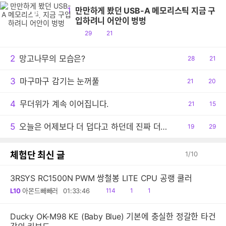
1
만만하게 봤던 USB-A 메모리스틱 지금 구
만
입하려니 어안이 벙벙
공
댓
29
21
감
글
2
망고나무의 모습은?
공
28
댓
21
감
글
3
마구마구 감기는 눈꺼풀
공
21
댓
20
감
글
4
무더위가 계속 이어집니다.
공
21
댓
15
감
글
5
오늘은 어제보다 더 덥다고 하던데 진짜 더운 날씨이긴 하네요.
공
19
댓
29
감
글
체험단 최신 글
1
/
10
3RSYS RC1500N PWM 쌍철봉 LITE CPU 공랭 쿨러
읽
공
댓
L10
아몬드빼빼러
01:33:46
114
1
1
음
감
글
Ducky OK-M98 KE (Baby Blue) 기본에 충실한 정갈한 타건