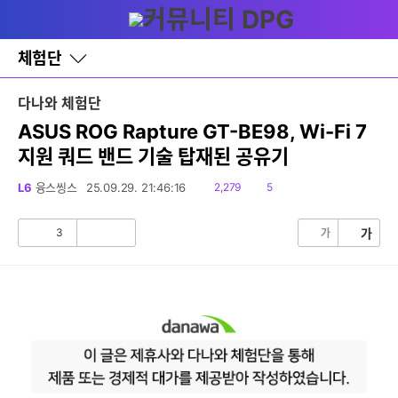
다
글쓰기
메뉴
나
와
홈
체험단
바
로
가
다나와 체험단
기
레
ASUS ROG Rapture GT-BE98, Wi-Fi 7
이
지원 쿼드 밴드 기술 탑재된 공유기
어
창
토
읽
댓
L6
융스씽스
25.09.29. 21:46:16
2,279
5
글
음
글
3
가
가
공
비
감
공
감