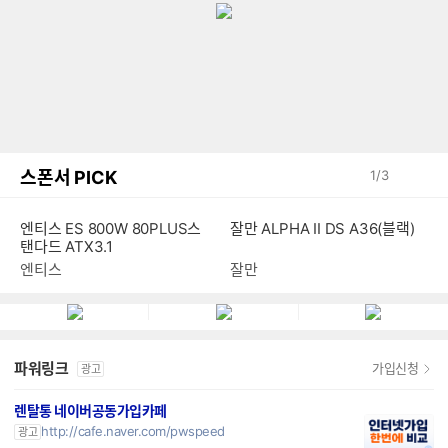
스폰서 PICK
1
/
3
잘만 ALPHA II DS A36(블랙)
엔티스 ES 800W 80PLUS스
탠다드 ATX3.1
잘만
엔티스
파워링크
가입신청
광고
렌탈통 네이버공동가입카페