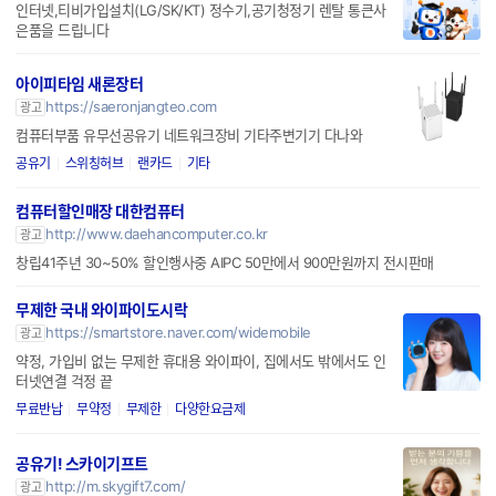
http://cafe.naver.com/pwspeed
광고
인터넷,티비가입설치(LG/SK/KT) 정수기,공기청정기 렌탈 통큰사
은품을 드립니다
아이피타임 새론장터
https://saeronjangteo.com
광고
컴퓨터부품 유무선공유기 네트워크장비 기타주변기기 다나와
공유기
스위칭허브
랜카드
기타
컴퓨터할인매장 대한컴퓨터
http://www.daehancomputer.co.kr
광고
창립41주년 30~50% 할인행사중 AIPC 50만에서 900만원까지 전시판매
무제한 국내 와이파이도시락
https://smartstore.naver.com/widemobile
광고
약정, 가입비 없는 무제한 휴대용 와이파이, 집에서도 밖에서도 인
터넷연결 걱정 끝
무료반납
무약정
무제한
다양한요금제