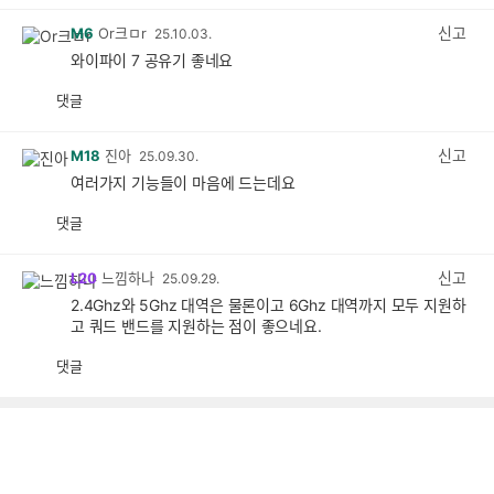
감
공
감
신고
M6
Or크ㅁr
25.10.03.
와이파이 7 공유기 좋네요
댓글
공
비
감
공
감
신고
M18
진아
25.09.30.
여러가지 기능들이 마음에 드는데요
댓글
공
비
감
공
감
신고
L20
느낌하나
25.09.29.
2.4Ghz와 5Ghz 대역은 물론이고 6Ghz 대역까지 모두 지원하
고 쿼드 밴드를 지원하는 점이 좋으네요.
댓글
공
비
감
공
감