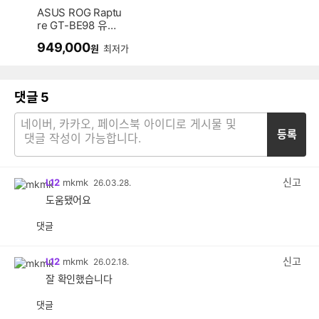
ASUS ROG Raptu
re GT-BE98 유무
선공유기
949,000
원
최저가
댓글
5
등록
신고
L12
mkmk
26.03.28.
도움됐어요
댓글
공
비
감
공
감
신고
L12
mkmk
26.02.18.
잘 확인했습니다
댓글
공
비