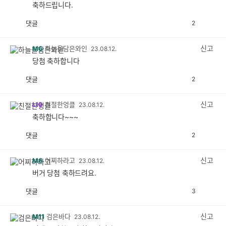
축하드립니다.
댓글
2
공
비
감
공
감
신고
M6
하늘을담은와인
23.08.12.
당첨 축하합니다
댓글
2
공
비
감
공
감
신고
L19
친절한엉클
23.08.12.
축하합니다~~~
댓글
2
공
비
감
공
감
신고
M6
어찌하라고
23.08.12.
버거 당첨 축하드려요.
댓글
3
공
비
감
공
감
신고
M11
검은바다
23.08.12.