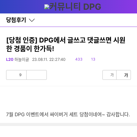
다
글쓰기
메뉴
나
와
홈
당첨후기
바
로
가
기
[당첨 인증] DPG에서 글쓰고 댓글쓰면 시원
레
한 경품이 한가득!
이
어
창
읽
댓
L20
하늘이글
23.08.11. 22:27:40
433
13
토
음
글
글
9
가
가
공
비
감
공
감
7월 DPG 이벤트에서 싸이버거 세트 당첨이네여~ 감사합니다.