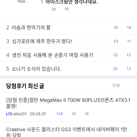
1
아이스크림만 생각나네요.
공
댓
29
16
감
글
2
이솝과 현악기의 활
공
25
댓
18
감
글
3
싱가포르에 제주 한우가 떴다!
공
23
댓
11
감
글
4
생전 처음 사용해 본 손풍기 며칠 사용기
공
22
댓
13
감
글
5
소나기 소식이 있습니다.
공
20
댓
13
감
글
당첨후기 최신 글
1
/
10
[당첨 인증]잘만 MegaMax II 700W 80PLUS브론즈 ATX3.1
룰렛!
읽
공
댓
L15
aibici01
26.08.07.
134
10
16
음
감
글
Creative 사운드 블라스터 GS3 이벤트에서 네이버페이 1만
원 당첨