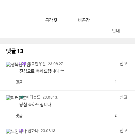
9
공감
비공감
안내
댓글
13
신고
L20
행복한우산
23.08.27.
진심으로 축하드립니다 ^^
댓글
1
공
비
감
공
감
신고
M1
피터볼드
23.08.13.
당첨 축하드립니다
댓글
2
공
비
감
공
감
신고
L1
느낌하나
23.08.13.