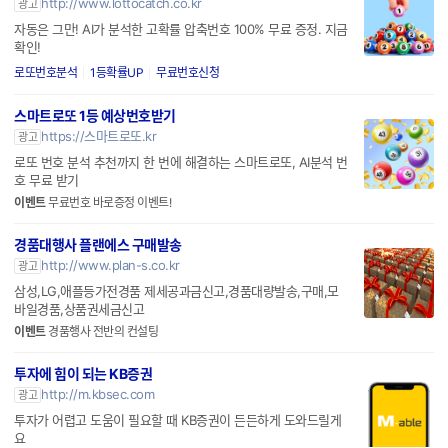
http://www.lottocatch.co.kr
광고
자동은 그만! AI가 분석한 고확률 압축번호 100% 무료 증정. 지금
확인!
로또번호분석
1등확률UP
무료번호신청
스마트로또 1등 예상번호받기
https://스마트로또.kr
광고
로또 번호 분석 추천까지 한 번에 해결하는 스마트로또, AI분석 번
호 무료 받기
이벤트
무료번호 바로증정 이벤트!
경품대행사 플랜에스 구매발송
http://www.plan-s.co.kr
광고
삼성,LG,애플등가전경품 제세공과금신고,경품대량발송,구매,모
바일경품,상품권세금신고
이벤트
경품행사 전반의 컨설팅
투자에 힘이 되는 KB증권
http://m.kbsec.com
광고
투자가 어렵고 도움이 필요할 때 KB증권이 든든하게 도와드릴게
요