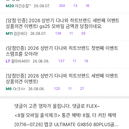
읽
공
댓
M20
야간순찰™
26.08.07.
254
13
16
음
감
글
[당첨 인증] 2026 상반기 다나와 히트브랜드 세번째 이벤트
상품의견 이벤트! gs25 모바일 금액권 당첨이네요.
읽
공
댓
M11
검은바다
26.08.07.
139
11
29
음
감
글
(당첨인증) 2026 상반기 다나와 히트브랜드 첫번째 이벤트
스탬프를 모아라!
읽
공
댓
L7
왈라비4651
26.08.06.
137
11
16
음
감
글
[당첨인증] 2026 상반기 다나와 히트브랜드 세번째 이벤트
상품의견 이벤트!
읽
공
댓
M6
Or크ㅁr
26.08.06.
123
11
27
음
감
글
댓글이 고픈 영자가 올립니다. 댓글로 FLEX~
<8월 모바일 출석체크> 통큰 혜택! 8월, 더 커진 혜택
[07.16~07.26] 앱코 ULTIMATE GX850 80PLUS골드 풀모듈러 ATX3.0 블랙