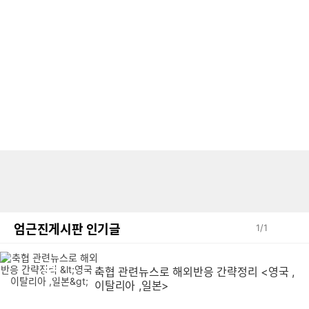
엄근진게시판 인기글
1
/
1
축협 관련뉴스로 해외반응 간략정리 <영국 ,
축
이탈리아 ,일본>