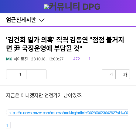
다
글쓰기
메뉴
나
와
홈
엄근진게시판
바
로
가
기
'김건희 일가 의혹' 직격 김동연 "점점 불거지
레
면 尹 국정운영에 부담될 것"
이
어
창
읽
댓
M6
히이로진
23.10.18. 13:00:27
472
1
토
음
글
글
1
가
가
공
비
감
공
감
지금은 아니겠지만 언젠가가 남아있죠.
https://n.news.naver.com/mnews/ranking/article/002/0002304262?sid=00
1