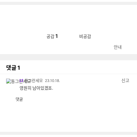
1
공감
비공감
안내
댓글
1
신고
L1
동그란세모
23.10.18.
영원히 남아있겠죠.
댓글
공
비
감
공
감