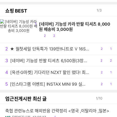
쇼핑 BEST
1
/
3
1
[네이버] 기능성 카라 반팔 티셔츠 8,000
원 배송비 3,000원
공
댓
2
2
감
글
2
★ 월첫세일 단독특가 139만!!니트로 V 16S AI 게이밍노트북 R7 260 RTX5060 512GB / 16GB
공
2
댓
1
감
글
3
[네이버] 기능성 반팔 티셔츠 6,500원(3장이상 구매시 무료배송)
공
2
댓
2
감
글
4
[옥션·G마켓] 기다리던 NZXT 할인 떴다! 최대 22%+추가선물혜택까지!
공
2
댓
1
감
글
5
[인스타그램 이벤트] INSTAX MINI 99 실버 출시, 팔로우 이벤트 안내
공
2
댓
1
감
글
엄근진게시판 최신 글
1
/
10
축협 관련뉴스로 해외반응 간략정리 <영국 ,이탈리아 ,일본>
읽