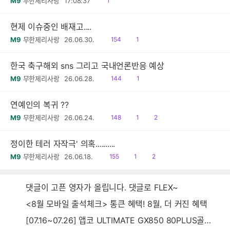
M9
무한제리사랑
17:08:37
1
음
현제 이슈중인 배재고....
읽
공
M9
무한제리사랑
26.06.30.
154
1
음
감
한국 축구해외 sns 그리고 국내언론반응 예상
읽
공
M9
무한제리사랑
26.06.28.
144
1
음
감
연예인의 복귀 ??
읽
공
댓
M9
무한제리사랑
26.06.24.
148
1
2
음
감
글
정이한 테러 자작극' 의혹..........
읽
공
댓
M9
무한제리사랑
26.06.18.
155
1
2
음
감
글
댓글이 고픈 영자가 올립니다. 댓글로 FLEX~
<8월 모바일 출석체크> 통큰 혜택! 8월, 더 커진 혜택
[07.16~07.26] 앱코 ULTIMATE GX850 80PLUS골드 풀모듈러 ATX3.0 블랙