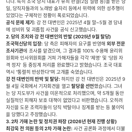
니다. 특히 조국 당시 대표가 유죄 판결(2심 실형 등)을 받은 당
일, 당직자들과의 노래방 술자리 등에서 위력에 의한 성추행이
있었다는 구체적인 정황이 폭로되었습니다.
공식 문제 제기:
강 전 대변인은 2025년 4월 말~5월 경 당내
에 성비위 및 괴롭힘 사건을 공식 신고했습니다.
2. 당의 조치와 강 전 대변인의 반발 (2025년 9월 탈당)
조국혁신당의 입장:
당 측은 피해자의 요구를 반영해
외부 전문
조사기관
에 조사를 맡겼으며, 그 결과를 100% 수용해 윤리위
원회와 인사위원회를 거쳐 가해자들을 각각 '제명' 및 '당원 자
격 정지' 등 중징계 처리를 완료했다고 밝혔습니다. 조국 대표
역시 "통렬히 반성한다"며 고개를 숙였습니다.
강 전 대변인의 반박 및 탈당:
하지만 강 전 대변인은 2025년 9
월 4일 국회에서 기자회견을 열고
탈당을 선언
했습니다. 그녀
는 당 지도부가 사건을 미온적으로 처리했으며, 약 5개월 동안
실질적인 피해자 보호 대책이 없었다고 비판했습니다. 오히려
자신을 도운 조력자들이 당직 박탈이나 징계를 받는 등 불이익
세부정보 열기/접기
을 당했다고 주장했습니다.
3. 2차 가해 논란 및 정치권 파장 (2026년 현재 진행 상황)
최강욱 전 의원 등의 2차 가해 논란:
사건 공론화 과정에서 더불