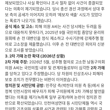
제보되었으나 사실 확인이나 조사 절차 없이 사건이 종결되었
다는 의혹이 제기되었습니다. 당시 총선 경선 과정에서 상대 후
보 측의 공세가 이어지자 오히려 '제보자 색출' 시도가 있었다
는 폭로가 나오기도 했습니다.
공식 제소 및 고소:
피해 의원 A씨는 사건 당시에는 두려움 등
으로 대응하지 못하다가, 2025년 9월 국민의힘 중앙당 윤리위
원회에 손 전 대변인을 정식 제소하고 수사기관에 강제추행 혐
의로 고소장을 제출했습니다. 이후 손 전 대변인은 피의자 신분
으로 조사를 받았습니다.
3. 2차 가해 논란 확대 (2026년 상황)
2차 가해 주장:
2026년 5월, 성추행 혐의로 고소한 남동구의회
의원 A씨는 국민의힘 내부 및 관계자들로부터 심각한
2차 가해
를 당하고 있다고 주장했습니다. 당 차원의 진상조사나 피해자
보호 조치가 전무했다는 비판이 이어졌습니다.
정치권 및 시민단체 공방:
민주당 측(박찬대 의원 측 등)에서 유
정복 인천시장의 배우자가 피해 구의원에게 2차 가해성 발언을
했다는 의혹을 제기(녹취록 일부 공개)하며 논란이 정치권 전
반으로 확산되었습니다. 인천여성연대 등 시민단체들 역시 국
민의힘 기초의원 성폭력 사건과 관련된 2차 가해를 강력히 규