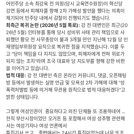
어민주당 소속 최강욱 전 의원(당시 교육연수원장)이 혁신당
강연 등에서 피해자를 향해 2차 가해성 발언을 했다는 의혹이
제기되어 민주당 내에서 감찰이 진행되기도 했습니다.
최측근 복귀 논란 (2026년 5월 폭로):
강 전 대변인은 최근(20
26년 5월) 인터뷰를 통해 당시 성비위 사태 관리 책임으로 사
퇴했던 황모 전 사무총장이 불과 3개월 만인 지난해 12월 당 인
재영입부위원장 요직으로 복귀한 점을 지적했습니다. 이를 두
고 "당이 책임을 다 지지도 않았으며, 피해자에게 전혀 위로가
되지 않는 조치"라며 조국 대표와 당 지도부를 향해 강한 비판
을 이어가고 있습니다.
법적 대응:
강 전 대변인 측은 온라인 커뮤니티, 댓글, 오픈채팅
방 등에서 발생하는 실명 언급 및 모욕성 2차 가해에 대해 "성
폭력처벌법 등에 의거해 무관용 원칙으로 법적 대응하겠다"고
밝힌 상태입니다.
그렇게 여성인권이 중요하다고 외친 단체들 또 조용하네여 ...
전직 부산시장이었던 오거돈 등 포함해서 여성 성추행 관련해
서는 여성기자나 여성 언론에서
특집기사 쓰고 .. 종편에서는 24시간 특집이었는데 너무 또조