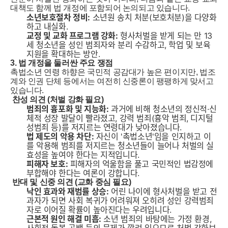
대책도 함께 법 개정에 포함되어 논의되고 있습니다.
소년보호절차 정비:
소년원 송치 처분(보호처분)을 다양화
하고 내실화.
교정 및 교화 프로그램 강화:
형사처벌을 받게 되는 만 13
세 청소년을 성인 범죄자와 분리 수감하고, 학업 및 보육
지원을 확대하는 방안.
3. 법 개정을 둘러싼 주요 쟁점
촉법소년 연령 하향은 국민적 공감대가 높은 편이지만, 법조
계와 인권 단체 등에서는 여전히 신중론이 팽팽하게 맞서고
있습니다.
찬성 의견 (처벌 강화 필요)
범죄의 흉포화 및 지능화:
과거에 비해 청소년의 정신적·신
체적 성장 발달이 빨라졌고, 강력 범죄(흉악 범죄, 디지털
성범죄 등)를 저지르는 연령대가 낮아졌습니다.
법 제도의 악용 차단:
자신이 '촉법소년'임을 인지하고 이
를 악용해 범죄를 저지르는 청소년들이 늘어나 처벌의 실
효성을 높여야 한다는 지적입니다.
피해자 보호:
피해자의 억울함을 풀고 국민적인 법감정에
부합해야 한다는 여론이 강합니다.
반대 및 신중 의견 (교화 중심 필요)
낙인 효과와 재범률 상승:
어린 나이에 형사처벌을 받고 전
과자가 되면 사회 복귀가 어려워져 오히려 성인 강력범죄
자로 이어질 확률이 높아진다는 우려입니다.
근본적 원인 해결 미흡:
소년 범죄의 바탕에는 가정 환경,
사회적 돌봄 공백 등의 문제가 깔려 있으므로 처벌 강화보