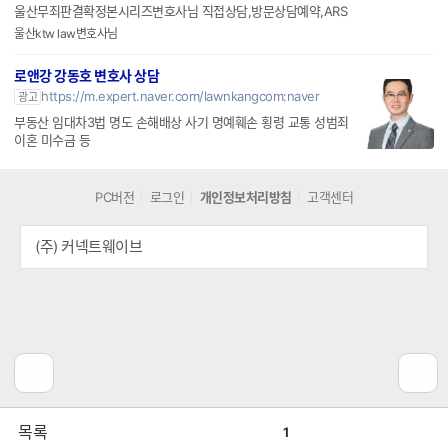
울산무죄판결확정본시리즈변호사님 직접상담,방문상담예약,ARS
울산ktw law변호사님
로앤강 강동호 변호사 상담
https://m.expert.naver.com/lawnkangcom:naver
광고
부동산 임대차3법 명도 손해배상 사기 명예훼손 횡령 교통 성범죄
이혼 미수금 등
PC버전
로그인
개인정보처리방침
고객센터
(주) 커넥트웨이브
공
비
목록
1
감
공