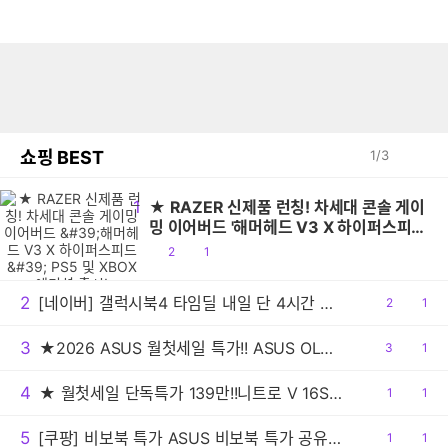
쇼핑 BEST
1
/
3
1
★ RAZER 신제품 런칭! 차세대 콘솔 게이
밍 이어버드 '해머헤드 V3 X 하이퍼스피
드' PS5 및 XBOX 에디션 출시!
공
댓
2
1
감
글
2
[네이버] 갤럭시북4 타임딜 내일 단 4시간 타임딜 특가 진행!
공
2
댓
1
감
글
3
★2026 ASUS 월첫세일 특가!! ASUS OLED 젠북 A16 UX3607QA 4가지 시리즈
공
3
댓
1
감
글
4
★ 월첫세일 단독특가 139만!!니트로 V 16S AI 게이밍노트북 R7 260 RTX5060 512GB / 16GB
공
1
댓
1
감
글
5
[쿠팡] 비보북 특가 ASUS 비보북 특가 공유드립니다.
공
1
댓
1