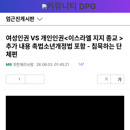
다
글쓰기
메뉴
나
와
홈
엄근진게시판
바
로
가
기
여성인권 VS 개인인권<이스라엘 지지 종교 >
레
추가 내용 촉법소년개정법 포함 - 침묵하는 단
이
어
체편
창
토
읽
M9
무한제리사랑
26.06.03. 01:45:21
147
글
음
1
가
가
공
비
감
공
감