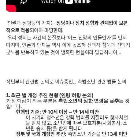
인권과 성평등의 가치는
정당이나 정치 성향과 관계없이 보편
적으로 적용
되어야 마땅한데.
우리 정치는 사건의 본질보다 '어느 진영의 인물인가'를 먼저
따지며, 언론과 단체들 역시 이에 동조해 선택적 침묵과 선택적
분노를 반복하고 있는 것이 냉혹한 현실이라 답답하네여 ..
작년부터 관련법 논의로 이슈중인... 촉법소년 관련 법률 논의
1. 최근 법 개정 추진 현황 (연령 하향 논의)
가장 핵심이 되는 부분은
촉법소년의 상한 연령을 낮추는 것
입니다.
현행법 기준:
만 10세 이상 ~ 만 14세 미만
이 시기의 청소년은 강력 범죄를 저질러도 형사처벌
을 받지 않고, 소년법에 따른 보호처분(사회봉사, 소
년원 송치 등)을 받게 됩니다.
정부 및 국회 개정안 추진:
촉법소년 기준을
만 13세 미만