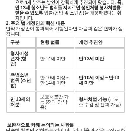
으로 1세 낮추는 방안이 강력하게 추진되어 왔습니다. 즉,
만 13세 청소년도 범죄를 저지르면 성인처럼 형사처벌을
받을 수 있도록
법률(형법 및 소년법)을 개정하겠다는 취
지입니다.
2. 주요 법 개정안의 핵심 내용
만약 개정안이 통과되어 시행된다면 다음과 같은 변화가 생
깁니다.
구분
현행 법률
개정 추진안
형사미성
년자 (형
만 14세 미만
만 13세 미만
법)
촉법소년
만 10세 이상 ~
만 10세 이상 ~ 만 13
범위 (소년
만 14세 미만
세 미만
법)
보호처분만 가
만 13세의
형사처벌 가능
(교도
능 (전과 안 남
처분
소 수감 및 전과 가능)
음)
보완책으로 함께 논의되는 사항들
단순히 처벌만 강화하는 것이 아니라, 다음과 같은 교정·교화