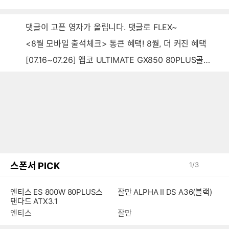
음
감
글
댓글이 고픈 영자가 올립니다. 댓글로 FLEX~
<8월 모바일 출석체크> 통큰 혜택! 8월, 더 커진 혜택
[07.16~07.26] 앱코 ULTIMATE GX850 80PLUS골드 풀모듈러 ATX3.0 블랙
스폰서 PICK
1
/
3
엔티스 ES 800W 80PLUS스
잘만 ALPHA II DS A36(블랙)
탠다드 ATX3.1
엔티스
잘만