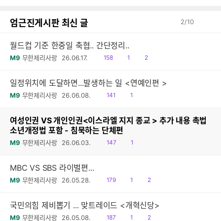
감
글
엄근진게시판 최신 글
2
/
10
월드컵 기준 한중일 축협.. 간단정리..
읽
공
댓
M9
무한제리사랑
26.06.17.
158
1
2
음
감
글
일정위치에 도달하면...발생하는 일 <연예인편 >
읽
공
M9
무한제리사랑
26.06.08.
141
1
음
감
여성인권 VS 개인인권<이스라엘 지지 종교 > 추가 내용 촉법
소년개정법 포함 - 침묵하는 단체편
읽
공
M9
무한제리사랑
26.06.03.
147
1
음
감
MBC VS SBS 라이벌편...
읽
공
댓
M9
무한제리사랑
26.05.28.
179
1
2
음
감
글
국민의힘 제비뽑기 ... 맞트레이드 <개혁신당>
읽
공
댓
M9
무한제리사랑
26.05.08.
187
1
2