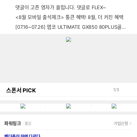
댓글이 고픈 영자가 올립니다. 댓글로 FLEX~
<8월 모바일 출석체크> 통큰 혜택! 8월, 더 커진 혜택
[07.16~07.26] 앱코 ULTIMATE GX850 80PLUS골드 풀모듈러 ATX3.0 블랙
스폰서 PICK
1
/
3
파워링크
가입신청
광고
벤더존이 하면 다르다