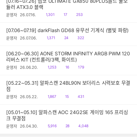
[07.16~07.26] 앱코 ULTIMATE GX850 80PLUS골드 풀모
듈러 ATX3.0 블랙
읽
공
댓
운영자
26.07.16.
1,301
17
253
음
감
글
[07.06~07.19] darkFlash GD68 유무선 기계식 (별빛 파랑)
읽
공
댓
운영자
26.07.06.
1,371
24
322
음
감
글
[06.20~06.30] AONE STORM INFINITY ARGB PWM 120
리버스 KIT (컨트롤러/3팩, 화이트)
읽
공
댓
운영자
26.06.20.
1,253
16
179
음
감
글
[05.22~05.31] 알파스캔 24BL90N 보더리스 시력보호 무결
점
읽
공
댓
운영자
26.05.22.
1,867
15
431
음
감
글
[05.01~05.10] 알파스캔 AOC 24G2SE 게이밍 165 프리싱
크 무결점
읽
공
댓
운영자
26.04.30.
5,916
28
4,048
음
감
글