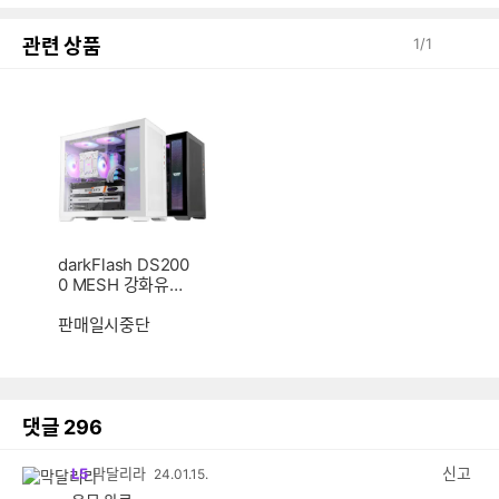
관련 상품
1
/
1
darkFlash DS200
0 MESH 강화유리
(블랙)
판매일시중단
댓글
296
신고
L5
막달리라
24.01.15.