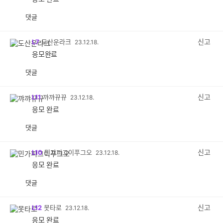
댓글
공
비
감
공
감
신고
L7
도산운라크
23.12.18.
응모완료
댓글
공
비
감
공
감
신고
L11
꺄꺄뀨뀨
23.12.18.
응모 완료
댓글
공
비
감
공
감
신고
L10
민가피그이푸그오
23.12.18.
응모 완료
댓글
공
비
감
공
감
신고
L12
못타로
23.12.18.
응모 완료