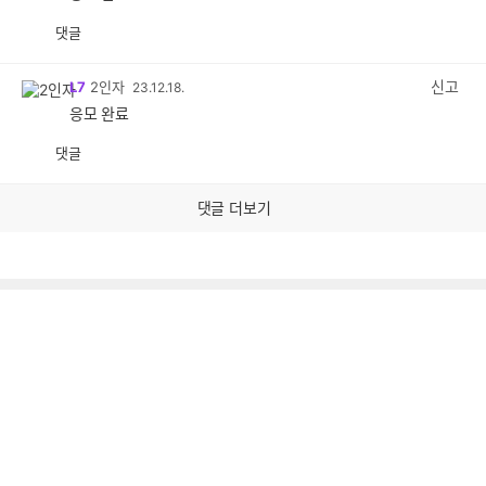
댓글
공
비
감
공
감
신고
L7
2인자
23.12.18.
응모 완료
댓글
공
비
감
공
감
댓글 더보기