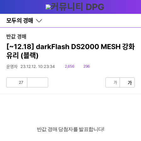
다
메뉴
나
와
홈
모두의 경매
바
로
가
반값 경매
기
레
[~12.18] darkFlash DS2000 MESH 강화
이
유리 (블랙)
어
창
토
읽
댓
운영자
23.12.12. 10:23:34
2,656
296
글
음
글
27
가
가
공
비
감
공
감
반값 경매 당첨자를 발표합니다!