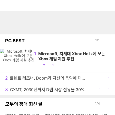
PC BEST
1
/
1
1
Microsoft, 차세대 Xbox Helix에 모든
Xbox 게임 지원 추진
공
댓
2
1
감
글
2
트렌트 레즈너, Doom과 자신의 음악에 대한 생각 밝혀
공
1
감
3
CXMT, 2030년까지 D램 시장 점유율 30% 목표
공
1
댓
1
감
글
모두의 경매 최신 글
1
/
4