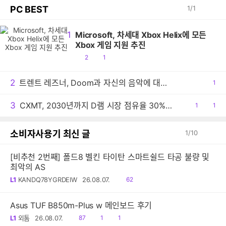
PC BEST
1
/
1
1
Microsoft, 차세대 Xbox Helix에 모든
Xbox 게임 지원 추진
공
댓
2
1
감
글
2
트렌트 레즈너, Doom과 자신의 음악에 대한 생각 밝혀
공
1
감
3
CXMT, 2030년까지 D램 시장 점유율 30% 목표
공
1
댓
1
감
글
소비자사용기 최신 글
1
/
10
[비추천 2번째] 폴드8 벨킨 타이탄 스마트쉴드 타공 불량 및
최악의 AS
읽
L1
KANDQ78YGRDEIW
26.08.07.
62
음
Asus TUF B850m-Plus w 메인보드 후기
읽
공
댓
L1
외톰
26.08.07.
87
1
1