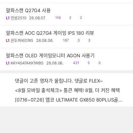
음
감
글
알파스캔 Q27G4 사용
읽
공
댓
L1
민성2510
26.08.07.
119
2
2
음
감
글
알파스캔 AOC Q27G4 게이밍 IPS 180 리뷰
읽
공
댓
L1
은두꺼비0745
26.08.06.
187
3
3
음
감
글
알파스캔 OLED 게이밍모니터 AGON 사용기
읽
공
댓
L1
KAY4S47AKK1WBS
26.08.06.
421
5
3
음
감
글
댓글이 고픈 영자가 올립니다. 댓글로 FLEX~
<8월 모바일 출석체크> 통큰 혜택! 8월, 더 커진 혜택
[07.16~07.26] 앱코 ULTIMATE GX850 80PLUS골드 풀모듈러 ATX3.0 블랙