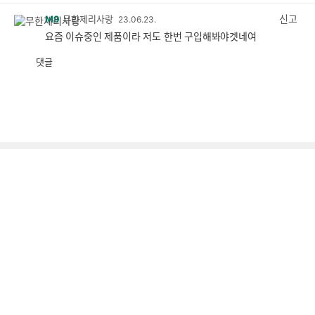
감
공
감
신고
M9
무한제리사랑
23.06.23.
요즘 이슈중인 제품이라 저도 한번 구입해봐야겟네여
댓글
공
비
감
공
감