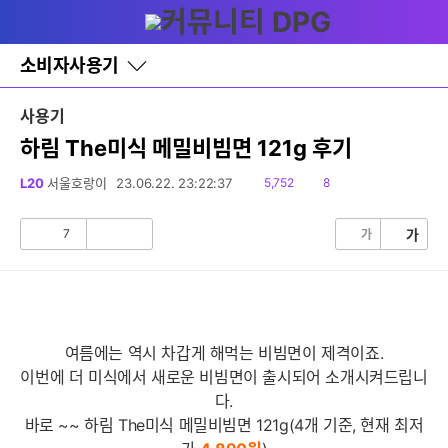
다
글쓰기
메뉴
나
와
홈
소비자사용기
바
로
가
사용기
기
레
하림 The미식 메밀비빔면 121g 후기
이
어
읽
댓
L20
서울호랑이
23.06.22. 23:22:37
5,752
8
창
음
글
토
글
7
가
가
공
비
감
공
감
여름에는 역시 차갑게 해먹는 비빔면이 제격이죠.
이번에 더 미식에서 새로운 비빔면이 출시되어 소개시켜드립니
다.
바로 ~~ 하림 The미식 메밀비빔면 121g(4개 기준, 현재 최저