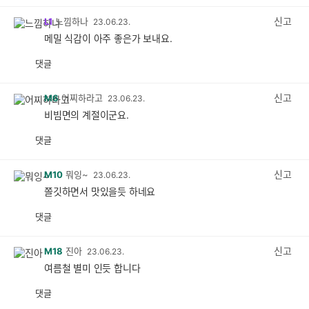
감
공
감
신고
L1
느낌하나
23.06.23.
메밀 식감이 아주 좋은가 보내요.
댓글
공
비
감
공
감
신고
M6
어찌하라고
23.06.23.
비빔면의 계절이군요.
댓글
공
비
감
공
감
신고
M10
뭐잉~
23.06.23.
쫄깃하면서 맛있을듯 하네요
댓글
공
비
감
공
감
신고
M18
진아
23.06.23.
여름철 별미 인듯 합니다
댓글
공
비