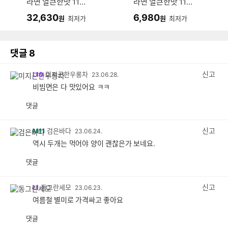
라면 얼큰한맛 116g
라면 얼큰한맛 116g
(24개)
(4개)
32,630
6,980
원
최저가
원
최저가
댓글
8
신고
L10
미지근한우롱차
23.06.28.
비빔면은 다 맛있어요 ㅋㅋ
댓글
공
비
감
공
감
신고
M11
검은바다
23.06.24.
역시 두개는 먹어야 양이 괜찮은가 보네요.
댓글
공
비
감
공
감
신고
L1
동그란세모
23.06.23.
여름철 별미로 가격싸고 좋아요
댓글
공
비