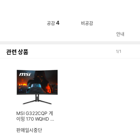
4
공감
비공감
안내
관련 상품
1
/
1
MSI G322CQP 게
이밍 170 WQHD H
DR 무결점
판매일시중단