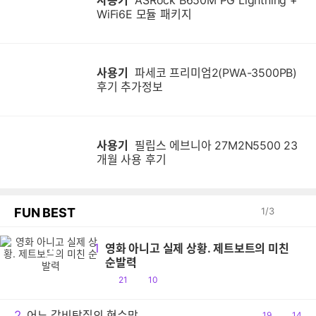
사용기
ASRock B650M PG Lightning +
WiFi6E 모듈 패키지
사용기
파세코 프리미엄2(PWA-3500PB)
후기 추가정보
사용기
필립스 에브니아 27M2N5500 23
개월 사용 후기
FUN BEST
1
/
3
1
영화 아니고 실제 상황. 제트보트의 미친
영
순발력
공
댓
21
10
감
글
2
어느 갈비탕집의 현수막
공
19
댓
14