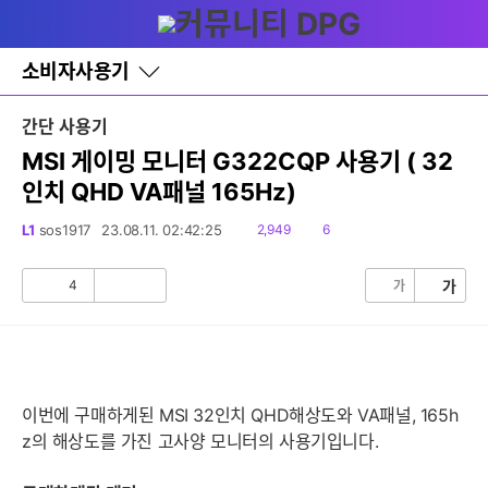
다
글쓰기
메뉴
나
와
홈
소비자사용기
바
로
가
간단 사용기
기
레
MSI 게이밍 모니터 G322CQP 사용기 ( 32
이
인치 QHD VA패널 165Hz)
어
창
토
읽
댓
L1
sos1917
23.08.11. 02:42:25
2,949
6
글
음
글
4
가
가
공
비
감
공
감
이번에 구매하게된 MSI 32인치 QHD해상도와 VA패널, 165h
z의 해상도를 가진 고사양 모니터의 사용기입니다.