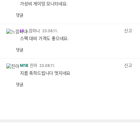
가성비 게이밍 모니터네요.
댓글
공
비
감
공
감
신고
L1
느낌하나
23.08.11.
스펙 대비 가격도 좋으네요.
댓글
공
비
감
공
감
신고
M18
진아
23.08.11.
지름 축하드립니다 멋지네요
댓글
공
비
감
공
감