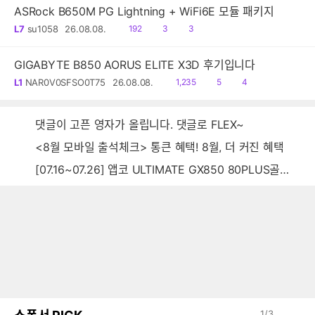
ASRock B650M PG Lightning + WiFi6E 모듈 패키지
읽
공
댓
L7
su1058
26.08.08.
192
3
3
음
감
글
GIGABYTE B850 AORUS ELITE X3D 후기입니다
읽
공
댓
L1
NAR0V0SFSO0T75
26.08.08.
1,235
5
4
음
감
글
댓글이 고픈 영자가 올립니다. 댓글로 FLEX~
<8월 모바일 출석체크> 통큰 혜택! 8월, 더 커진 혜택
[07.16~07.26] 앱코 ULTIMATE GX850 80PLUS골드 풀모듈러 ATX3.0 블랙
1
/
3