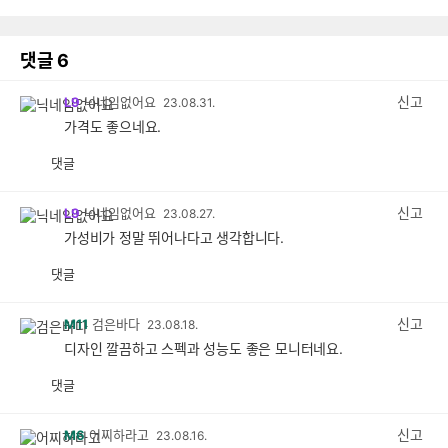
댓글
6
신고
L9
닉네임없어요
23.08.31.
가격도 좋으네요.
댓글
공
비
감
공
감
신고
L9
닉네임없어요
23.08.27.
가성비가 정말 뛰어나다고 생각합니다.
댓글
공
비
감
공
감
신고
M11
검은바다
23.08.18.
디자인 깔끔하고 스펙과 성능도 좋은 모니터네요.
댓글
공
비
감
공
감
신고
M6
어찌하라고
23.08.16.