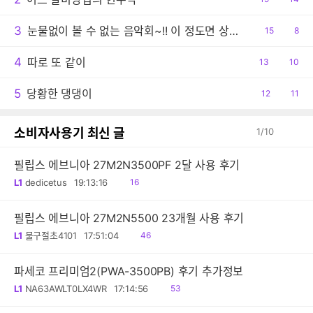
감
글
3
눈물없이 볼 수 없는 음악회~!! 이 정도면 상줘야..ㅠ
공
15
댓
8
감
글
4
따로 또 같이
공
13
댓
10
감
글
5
당황한 댕댕이
공
12
댓
11
감
글
소비자사용기 최신 글
1
/
10
필립스 에브니아 27M2N3500PF 2달 사용 후기
읽
L1
dedicetus
19:13:16
16
음
필립스 에브니아 27M2N5500 23개월 사용 후기
읽
L1
물구절초4101
17:51:04
46
음
파세코 프리미엄2(PWA-3500PB) 후기 추가정보
읽
L1
NA63AWLT0LX4WR
17:14:56
53
음