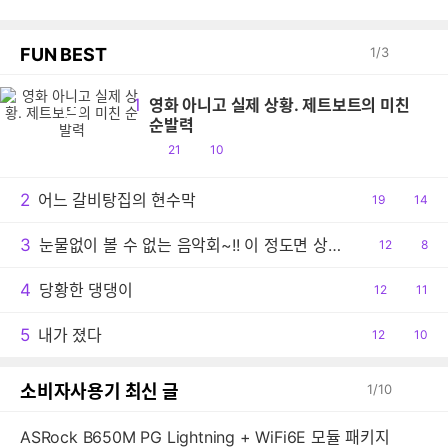
FUN BEST
1
/
3
1
영화 아니고 실제 상황. 제트보트의 미친
영
순발력
공
댓
21
10
감
글
2
어느 갈비탕집의 현수막
공
19
댓
14
감
글
3
눈물없이 볼 수 없는 음악회~!! 이 정도면 상줘야..ㅠ
공
12
댓
8
감
글
4
당황한 댕댕이
공
12
댓
11
감
글
5
내가 졌다
공
12
댓
10
감
글
소비자사용기 최신 글
1
/
10
ASRock B650M PG Lightning + WiFi6E 모듈 패키지