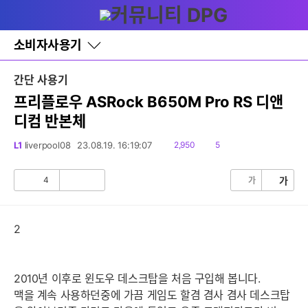
다
글쓰기
메뉴
나
와
홈
소비자사용기
바
로
가
간단 사용기
기
레
프리플로우 ASRock B650M Pro RS 디앤
이
디컴 반본체
어
창
토
읽
댓
L1
liverpool08
23.08.19. 16:19:07
2,950
5
글
음
글
4
가
가
공
비
감
공
감
2
2010년 이후로 윈도우 데스크탑을 처음 구입해 봅니다.
맥을 계속 사용하던중에 가끔 게임도 할겸 겸사 겸사 데스크탑