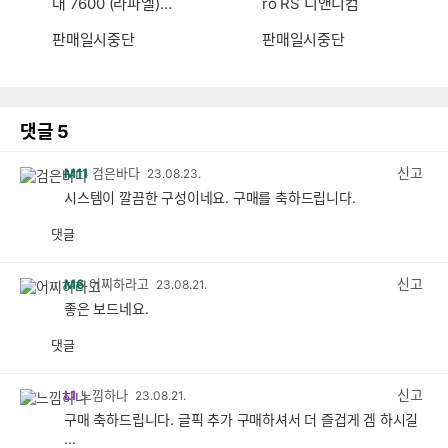
대 7600 (라파엘)
ro RS 디앤디컴
(정품)
판매일시중단
판매일시중단
댓글
5
신고
M11
검은바다
23.08.23.
시스템이 깔끔한 구성이네요. 구매를 축하드립니다.
댓글
공
비
감
공
감
신고
M6
어찌하라고
23.08.21.
좋은 보드네요.
댓글
공
비
감
공
감
신고
L1
느낌하나
23.08.21.
구매 축하드립니다. 글픽 추가 구매하셔서 더 즐겁게 겜 하시길
...