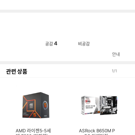
4
공감
비공감
안내
관련 상품
1
/
1
AMD 라이젠5-5세
ASRock B650M P