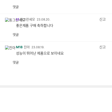
댓글
공
비
감
공
감
신고
L1
동그란세모
23.08.20.
좋은제품 구매 축하합니다
댓글
공
비
감
공
감
신고
M18
진아
23.08.19.
성능이 뛰어난 제품으로 보이네요
댓글
공
비
감
공
감