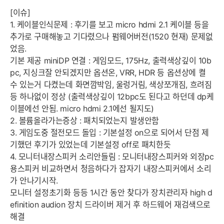
[이슈]
1. 케이블인식문제 : 후기를 보고 micro hdmi 2.1 케이블 등을
추가로 구매해놓고 기다렸으나 펌웨어버전(1520 현재) 문제없
었음.
기본 제공 miniDP 연결 : 게임모드, 175Hz, 출력색상깊이 10b
pc, 지싱크잘 안되겠지만 옵션온, VRR, HDR 등 옵션상에 켤
수 있는거 다켰는데 화면깜박임, 울렁거림, 색상쪼개짐, 흐려짐
등 하나없이 정상 (출력색상깊이 12bpc도 된다고 하던데 dp케
이블에선 안됨. micro hdmi 2.1에선 될지도)
2. 볼륨올라가는증상 : 패치되었는지 발생안함
3. 게임도중 절전모드 돌입 : 기본설정 on으로 되어서 단점 제
기했던 후기가 있었는데 기본설정 off로 패치한듯
4. 모니터내장스피커 소리안들림 : 모니터내장스피커와 외장pc
용스피커 비교하면서 청음하다가 잡자기 내장스피커에서 소리
가 안나기시작.
모니터 설정초기화 등등 1시간 동안 찾다가 장치관리자 high d
efinition audion 장치 드라이버 제거 후 하드웨어 재검색으로
해결