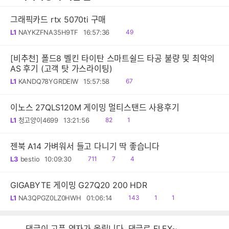
그래픽카드 rtx 5070ti 구매
읽
L1
NAYKZFNA35H9TF
16:57:36
49
음
[비추천] 폴드8 벨킨 타이탄 스마트쉴드 타공 불량 및 최악의
AS 후기 (고객 탓 가스라이팅)
읽
L1
KANDQ78YGRDEIW
15:57:58
67
음
이노스 27QLS120M 게이밍 멀티스탠드 사용후기
읽
공
L1
청고양이4699
13:21:56
82
1
음
감
젠북 A14 가벼워서 들고 다니기 딱 좋습니다
읽
공
댓
L3
bestio
10:09:30
711
7
4
음
감
글
GIGABYTE 게이밍 G27Q20 200 HDR
읽
공
댓
L1
NA3QPGZ0LZ0HWH
01:06:14
143
1
1
음
감
글
댓글이 고픈 영자가 올립니다. 댓글로 FLEX~