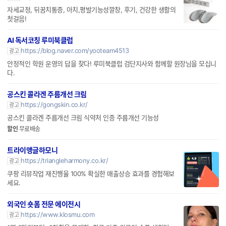
자세교정, 뒤꿈치통증, 아치,평발기능성깔창, 후기, 건강한 생활의
첫걸음!
AI 독서코칭 루미북클럽
https://blog.naver.com/yooteam4513
광고
안정적인 학원 운영의 답을 찾다! 루미북클럽 검단지사와 함께할 원장님을 모십니
다.
공스킨 콜라겐 주름개선 크림
https://gongskin.co.kr/
광고
공스킨 콜라겐 주름개선 크림 식약처 인증 주름개선 기능성
할인
무료배송
트라이앵글하모니
https://triangleharmony.co.kr/
광고
쿠팡 리뷰작업 재진행율 100% 확실한 매출상승 효과를 경험해보
세요.
외국인 숏폼 전문 에이전시
https://www.klosmu.com
광고