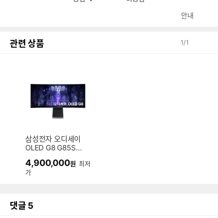
안내
관련 상품
1
/
1
삼성전자 오디세이
OLED G8 G85SB
S34BG850
4,900,000
원
최저
가
댓글
5