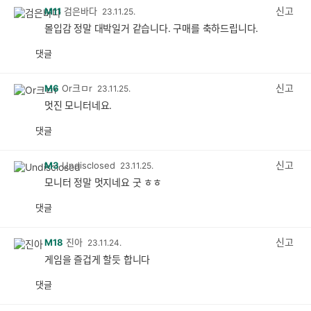
신고
M11
검은바다
23.11.25.
몰입감 정말 대박일거 같습니다. 구매를 축하드립니다.
댓글
공
비
감
공
감
신고
M6
Or크ㅁr
23.11.25.
멋진 모니터네요.
댓글
공
비
감
공
감
신고
M3
Undisclosed
23.11.25.
모니터 정말 멋지네요 굿 ㅎㅎ
댓글
공
비
감
공
감
신고
M18
진아
23.11.24.
게임을 즐겁게 할듯 합니다
댓글
공
비
감
공