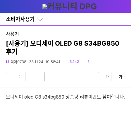
다
글쓰기
메뉴
나
와
홈
소비자사용기
바
로
가
사용기
기
레
[사용기] 오디세이 OLED G8 S34BG850
이
후기
어
창
토
읽
댓
L1
악어9738
23.11.24. 19:58:41
6,442
5
글
음
글
4
가
가
공
비
감
공
감
오디세이 oled G8 s34bg850 상품평 리뷰이벤트 참여합니다.