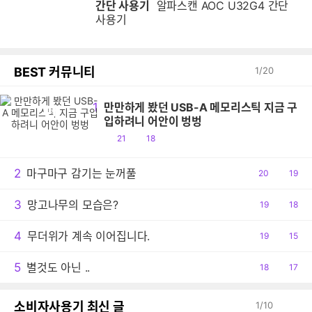
간단 사용기
알파스캔 AOC U32G4 간단
사용기
BEST 커뮤니티
1
/
20
1
만만하게 봤던 USB-A 메모리스틱 지금 구
만
입하려니 어안이 벙벙
공
댓
21
18
감
글
2
마구마구 감기는 눈꺼풀
공
20
댓
19
감
글
3
망고나무의 모습은?
공
19
댓
18
감
글
4
무더위가 계속 이어집니다.
공
19
댓
15
감
글
5
별것도 아닌 ..
공
18
댓
17
감
글
소비자사용기 최신 글
1
/
10