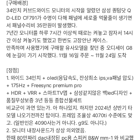
[구매배경]
34인치 커브드와이드 모니터의 시작을 알렸던 삼성 퀀텀닷 Q
D-LED CF791가 수명이 다해 패널에 세로줄 먹물줄이 생기면
서 패널수리비 35만원이 발생했다.
7년간 모니터를 하루 7시간 이상씩 때로는 켜놓고 잠자서 14시
간 이상 켜놓기도 했었고 한번도 고장안난 케이스.
만족하며 사용했기에 구매할 유사모델을 찾던 중 오디세이 G8
에 눈길이 가기 시작했다. 11월 16일 주문 ~ 11월 24일 도착
[장점]
1. 와이드 34인치 + oled(응답속도, 잔상최소 ips,va패널 압도)
+ 175Hz + Freesync premium pro
+ HDR + VRR + 스마트TV앱 + 삼성같지않은 백led디자인 +
품질무상보증 3년 등등 종합선물세트
비교군이 과연 있는가. 아 하나있지. 하지만 2024년 상반기 타
모델 나오기전까진 탑이다. 프레임 조율상 4070ti 수준에도 맞
고. (일반인은 4090사는거 아니다. g9도 아니다.)
2. 모니터 내장사운드가 상상 의외였음.
한때 80만짜리 dac내장된 pc용 스피커 B&W mm-1 와 비교했