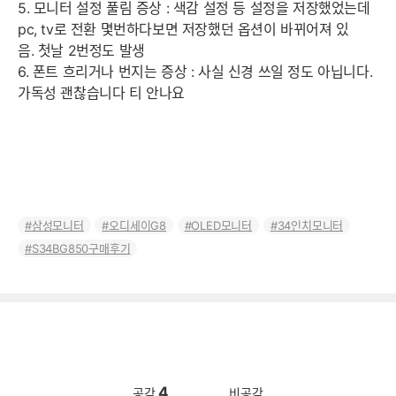
5. 모니터 설정 풀림 증상 : 색감 설정 등 설정을 저장했었는데
pc, tv로 전환 몇번하다보면 저장했던 옵션이 바뀌어져 있
음. 첫날 2번정도 발생
6. 폰트 흐리거나 번지는 증상 : 사실 신경 쓰일 정도 아닙니다.
가독성 괜찮습니다 티 안나요
삼성모니터
오디세이G8
OLED모니터
34인치모니터
S34BG850구매후기
4
공감
비공감