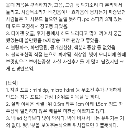
을때 저음은 부족하지만, 고음, 드럼 등 악기소리 다 분리해서
들리고. 사람목소리가 배경음이나 효과음에 뭉치는거 짜증났던
사람들은 이 사운드 들으면 놀랠 듯하다. pc 스피커 3개 있는
데 모두 포장해서 창고행 되었음.
3. 타이젠 댓글, 후기 등에서 하도 느리다고 많이 까여서 궁금
했었는데 쓸만했음 tv재방송 프로 괜찮고 좋았음.
4. 불량화소, 화면떨림, 뭉개짐현상, 색분리증상 등 없었음.
5. 블랙표현력 직접 눈으로 봐야됨. 최상임. 빛이 모니터에 쏠때
보랏빛으로 보이는증상. 사실 사진후기들 에 많이 담겼지만 크
게 신경안쓰임.
[단점]
1. 지원 포트 : mini dp, micro hdmi 등 무조건 추가구매하게
만드는 지원 포트는 단점 1순위로 지목될 듯 하다.
2. 살짝 아쉬운 베젤 : 위 0.5m 좌우 1cm 아래 1.5cm 정도 좌
우상하 일정하지 않은 베젤은 미관상 이쁘지도 않다.
3. 백led 생각보다 빛이 약하다. 벽에 비쳐서 내는 분위기는 거
의 없다. 뒷부분을 보여주는식으로 위치잡으면 이쁠듯하다.