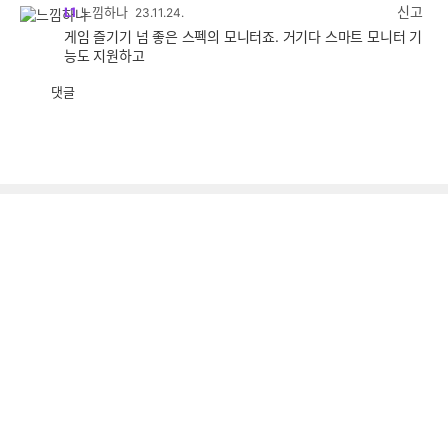
감
신고
L1
느낌하나
23.11.24.
게임 즐기기 넘 좋은 스펙의 모니터죠. 거기다 스마트 모니터 기
능도 지원하고
댓글
공
비
감
공
감