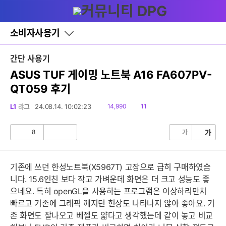
다
글쓰기
메뉴
나
와
홈
소비자사용기
바
로
가
간단 사용기
기
레
ASUS TUF 게이밍 노트북 A16 FA607PV-
이
QT059 후기
어
창
토
읽
댓
L1
랴그
24.08.14. 10:02:23
14,990
11
글
음
글
8
가
가
공
비
감
공
감
기존에 쓰던 한성노트북(X5967T) 고장으로 급히 구매하였습
니다. 15.6인친 보다 작고 가벼운데 화면은 더 크고 성능도 좋
으네요. 특히 openGL을 사용하는 프로그램은 이상하리만치
빠르고 기존에 그래픽 깨지던 현상도 나타나지 않아 좋아요. 기
존 화면도 잘나오고 베젤도 얇다고 생각했는데 같이 놓고 비교