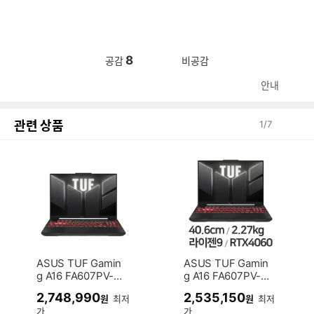
8
공감
비공감
안내
관련 상품
1
/
7
ASUS TUF Gamin
ASUS TUF Gamin
g A16 FA607PV-Q
g A16 FA607PV-Q
T059 WIN11 32G
T059 (SSD 1TB)
2,748,990
2,535,150
원
최저
원
최저
B램 (SSD 1TB)
가
가