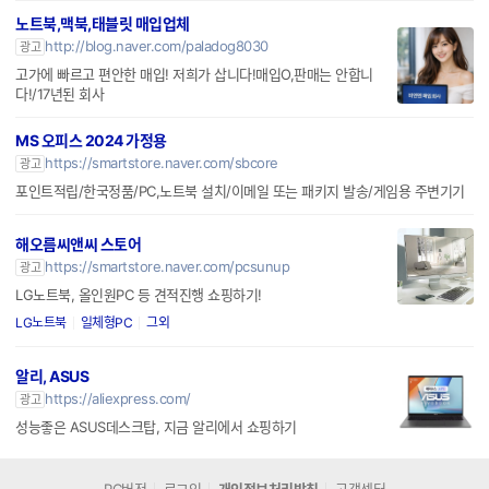
노트북,맥북,태블릿 매입업체
http://blog.naver.com/paladog8030
광고
고가에 빠르고 편안한 매입! 저희가 삽니다!매입O,판매는 안합니
다!/17년된 회사
MS 오피스 2024 가정용
https://smartstore.naver.com/sbcore
광고
포인트적립/한국정품/PC,노트북 설치/이메일 또는 패키지 발송/게임용 주변기기
해오름씨앤씨 스토어
https://smartstore.naver.com/pcsunup
광고
LG노트북, 올인원PC 등 견적진행 쇼핑하기!
LG노트북
일체형PC
그외
알리, ASUS
https://aliexpress.com/
광고
성능좋은 ASUS데스크탑, 지금 알리에서 쇼핑하기