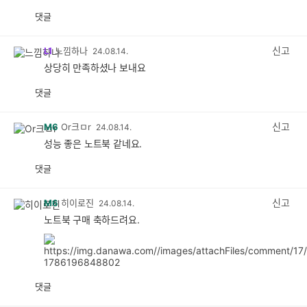
댓글
공
비
감
공
감
신고
L1
느낌하나
24.08.14.
상당히 만족하셨나 보내요
댓글
공
비
감
공
감
신고
M6
Or크ㅁr
24.08.14.
성능 좋은 노트북 같네요.
댓글
공
비
감
공
감
신고
M6
히이로진
24.08.14.
노트북 구매 축하드려요.
댓글
공
비
감
공