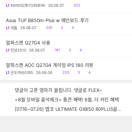
읽
L1
KANDQ78YGRDEIW
26.08.07.
202
음
Asus TUF B850m-Plus w 메인보드 후기
읽
공
댓
L1
외톰
26.08.07.
226
3
4
음
감
글
알파스캔 Q27G4 사용
읽
공
댓
L1
민성2510
26.08.07.
161
3
4
음
감
글
알파스캔 AOC Q27G4 게이밍 IPS 180 리뷰
읽
공
댓
L1
은두꺼비0745
26.08.06.
233
3
4
음
감
글
댓글이 고픈 영자가 올립니다. 댓글로 FLEX~
<8월 모바일 출석체크> 통큰 혜택! 8월, 더 커진 혜택
[07.16~07.26] 앱코 ULTIMATE GX850 80PLUS골드 풀모듈러 ATX3.0 블랙