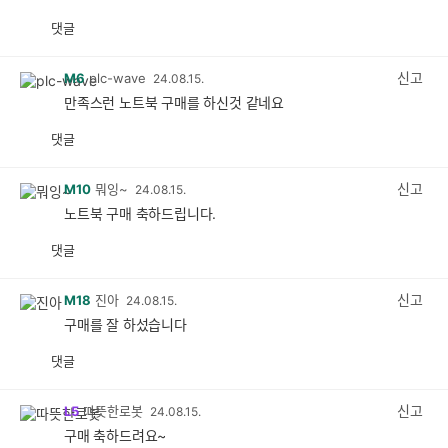
댓글
공
비
감
공
감
신고
M6
plc-wave
24.08.15.
만족스런 노트북 구매를 하신것 같네요
댓글
공
비
감
공
감
신고
M10
뭐잉~
24.08.15.
노트북 구매 축하드립니다.
댓글
공
비
감
공
감
신고
M18
진아
24.08.15.
구매를 잘 하섰습니다
댓글
공
비
감
공
감
신고
L5
따뜻한로봇
24.08.15.
구매 축하드려요~