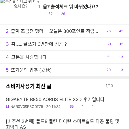
1
음? 출석체크 뭐 바뀌었나요?
공
댓
32
26
감
글
2
출췍 조금전 했더니 오늘은 800포인트 적립이네요.
공
26
댓
45
감
글
3
흠...... 글쓰기 3번만에 성공 ?
공
21
댓
15
감
글
4
그분을 사랑합니다
공
21
댓
13
감
글
5
뜨거움의 입추 (立秋)
공
20
댓
13
감
글
소비자사용기 최신 글
1
/
10
GIGABYTE B850 AORUS ELITE X3D 후기입니다
읽
공
댓
L1
NAR0V0SFSO0T75
20:11:34
65
1
1
음
감
글
[비추천 2번째] 폴드8 벨킨 타이탄 스마트쉴드 타공 불량 및
최악의 AS