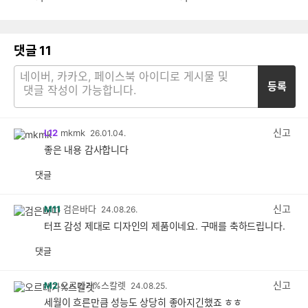
댓글
11
등록
신고
L12
mkmk
26.01.04.
좋은 내용 감사합니다
댓글
공
비
감
공
감
신고
M11
검은바다
24.08.26.
터프 감성 제대로 디자인의 제품이네요. 구매를 축하드립니다.
댓글
공
비
감
공
감
신고
M2
오르테가%스칼렛
24.08.25.
세월이 흐른만큼 성능도 상당히 좋아지긴했죠 ㅎㅎ