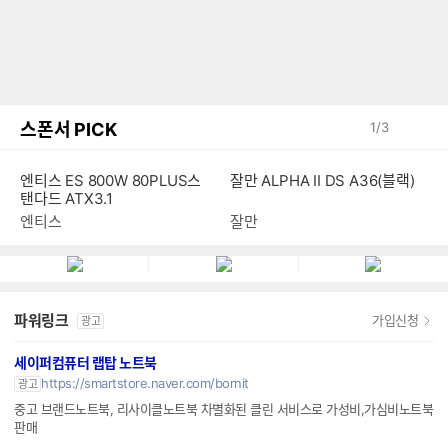
스폰서 PICK
1
/
3
엔티스 ES 800W 80PLUS스
잘만 ALPHA II DS A36(블랙)
탠다드 ATX3.1
엔티스
잘만
파워링크
가입신청
광고
세이퍼컴퓨터 랩탑 노트북
https://smartstore.naver.com/bornit
광고
중고 브랜드노트북, 리사이클노트북 차별화된 클린 서비스로 가성비,가심비노트북
판매