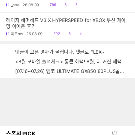
읽
공
댓
L1
_one
26.08.09.
786
6
5
음
감
글
레이저 해머헤드 V3 X HYPERSPEED for XBOX 무선 게이
밍 이어폰 후기
읽
공
댓
L1
제로ms
26.08.09.
202
3
4
음
감
글
댓글이 고픈 영자가 올립니다. 댓글로 FLEX~
<8월 모바일 출석체크> 통큰 혜택! 8월, 더 커진 혜택
[07.16~07.26] 앱코 ULTIMATE GX850 80PLUS골드 풀모듈러 ATX3.0 블랙
스폰서 PICK
1
/
3