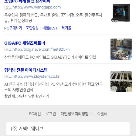
조립PC 싸게 살땐 왕가피씨
http://www.wanggapc.com
광고
우수업체 컴퓨터 싼곳, 특가몰 운영, 조립과정 오픈, 할인쿠폰지
급, 후기 문상제공
PC구매하기
조립영상
게임BEST
특가몰
GIGAIPC 세일즈파트너
http://blog.naver.com/met8257n
광고
산업용임베디드 PC 메인보드 GIGABYTE 기가바이트 인텔
딥러닝 전문 아이디시스템
http://www.idsystem.co.kr
광고
AI 인공지능 딥러닝 머신러닝 PC 연산 도커 컨테이너 학교/연구
소외 사양변경견적
할인
세금계산서 발행 할인 가격
PC버전
로그인
개인정보처리방침
고객센터