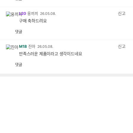
공
비
감
공
감
신고
L20
웅끼끼
26.05.08.
구매 축하드려요
댓글
공
비
감
공
감
신고
M18
진아
26.05.08.
만족스러운 제품이라고 생각이드네요
댓글
공
비
감
공
감