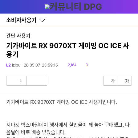
다
글쓰기
메뉴
나
와
홈
소비자사용기
바
로
가
간단 사용기
기
레
기가바이트 RX 9070XT 게이밍 OC ICE 사
이
용기
어
창
토
읽
댓
L2
izipu
26.05.07. 23:59:15
2,164
3
글
음
글
4
가
가
공
비
감
공
감
기가바이트 RX 9070XT 게이밍 OC ICE 사용기입니다.
지마켓 빅스마일데이 행사에서 할인율이 꽤 높아 구매했고, 다
음날에 바로 배송 받았습니다.