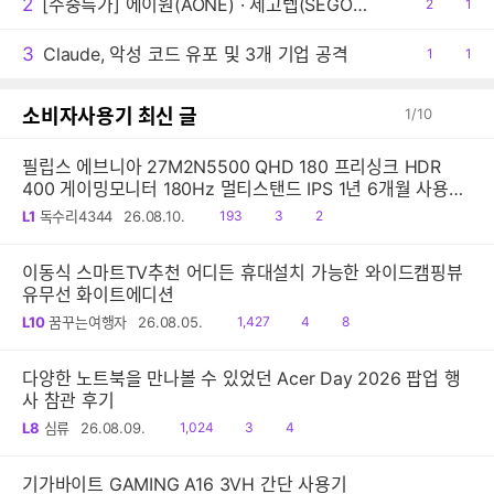
2
[주중특가] 에이원(AONE) · 세고텝(SEGOTEP) 쿨링팬 주중 5일 한정 특가 및 1+1 프로모션 안내!
공
2
댓
1
감
글
3
Claude, 악성 코드 유포 및 3개 기업 공격
공
1
댓
1
감
글
소비자사용기 최신 글
1
/
10
필립스 에브니아 27M2N5500 QHD 180 프리싱크 HDR
400 게이밍모니터 180Hz 멀티스탠드 IPS 1년 6개월 사용후
기 아이온2 인기
읽
공
댓
L1
독수리4344
26.08.10.
193
3
2
음
감
글
이동식 스마트TV추천 어디든 휴대설치 가능한 와이드캠핑뷰
유무선 화이트에디션
읽
공
댓
L10
꿈꾸는여행자
26.08.05.
1,427
4
8
음
감
글
다양한 노트북을 만나볼 수 있었던 Acer Day 2026 팝업 행
사 참관 후기
읽
공
댓
L8
심류
26.08.09.
1,024
3
4
음
감
글
기가바이트 GAMING A16 3VH 간단 사용기