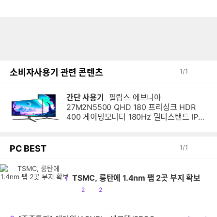
소비자사용기 관련 콘텐츠
1
/
1
간단 사용기
필립스 에브니아
27M2N5500 QHD 180 프리싱크 HDR
400 게이밍모니터 180Hz 멀티스탠드 IPS
1년 6개월 사용후기 아이온2 인기
PC BEST
1
/
1
1
TSMC, 룽탄에 1.4nm 팹 2곳 부지 확보
공
댓
2
2
감
글