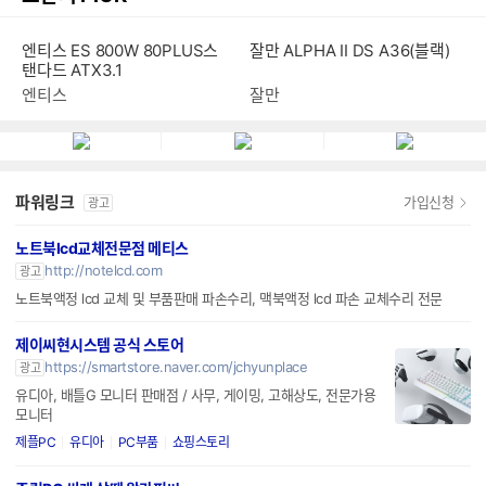
잘만 ALPHA II DS A36(블랙)
엔티스 ES 800W 80PLUS스
탠다드 ATX3.1
잘만
엔티스
파워링크
가입신청
광고
노트북lcd교체전문점 메티스
http://notelcd.com
광고
노트북액정 lcd 교체 및 부품판매 파손수리, 맥북액정 lcd 파손 교체수리 전문
제이씨현시스템 공식 스토어
https://smartstore.naver.com/jchyunplace
광고
유디아, 배틀G 모니터 판매점 / 사무, 게이밍, 고해상도, 전문가용
모니터
제플PC
유디아
PC부품
쇼핑스토리