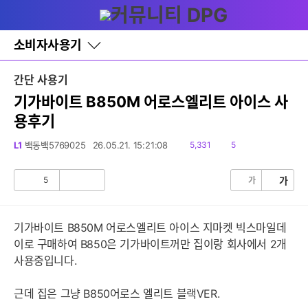
다
글쓰기
메뉴
나
와
홈
소비자사용기
바
로
가
간단 사용기
기
레
기가바이트 B850M 어로스엘리트 아이스 사
이
용후기
어
창
토
읽
댓
L1
백동백5769025
26.05.21. 15:21:08
5,331
5
글
음
글
5
가
가
공
비
감
공
감
기가바이트 B850M 어로스엘리트 아이스 지마켓 빅스마일데
이로 구매하여 B850은 기가바이트꺼만 집이랑 회사에서 2개
사용중입니다.
근데 집은 그냥 B850어로스 엘리트 블랙VER.