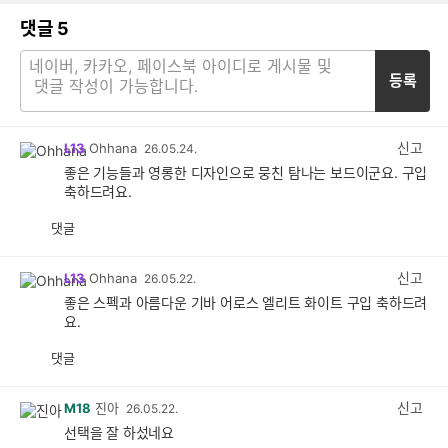
댓글
5
등록
신고
L13
Ohhana
26.05.24.
좋은 기능들과 영롱한 디자인으로 뭉친 탐나는 보드이군요. 구입
축하드려요.
댓글
공
비
감
공
감
신고
L13
Ohhana
26.05.22.
좋은 스펙과 아름다운 기바 어로스 엘리트 화이트 구입 축하드려
요.
댓글
공
비
감
공
감
신고
M18
진아
26.05.22.
선택을 잘 하섰네요