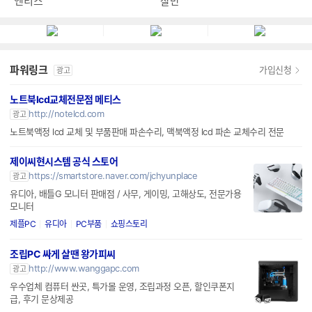
엔티스
잘만
파워링크
가입신청
광고
노트북lcd교체전문점 메티스
http://notelcd.com
광고
노트북액정 lcd 교체 및 부품판매 파손수리, 맥북액정 lcd 파손 교체수리 전문
제이씨현시스템 공식 스토어
https://smartstore.naver.com/jchyunplace
광고
유디아, 배틀G 모니터 판매점 / 사무, 게이밍, 고해상도, 전문가용
모니터
제플PC
유디아
PC부품
쇼핑스토리
조립PC 싸게 살땐 왕가피씨
http://www.wanggapc.com
광고
우수업체 컴퓨터 싼곳, 특가몰 운영, 조립과정 오픈, 할인쿠폰지
급, 후기 문상제공