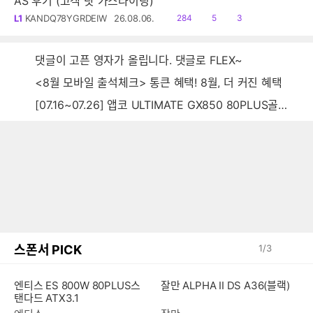
AS 후기 (고객 탓 가스라이팅)
읽
공
댓
L1
KANDQ78YGRDEIW
26.08.06.
284
5
3
음
감
글
댓글이 고픈 영자가 올립니다. 댓글로 FLEX~
<8월 모바일 출석체크> 통큰 혜택! 8월, 더 커진 혜택
[07.16~07.26] 앱코 ULTIMATE GX850 80PLUS골드 풀모듈러 ATX3.0 블랙
스폰서 PICK
1
/
3
엔티스 ES 800W 80PLUS스
잘만 ALPHA II DS A36(블랙)
탠다드 ATX3.1