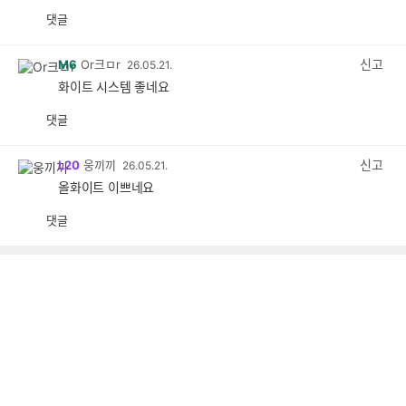
댓글
공
비
감
공
감
신고
M6
Or크ㅁr
26.05.21.
화이트 시스템 좋네요
댓글
공
비
감
공
감
신고
L20
웅끼끼
26.05.21.
올화이트 이쁘네요
댓글
공
비
감
공
감