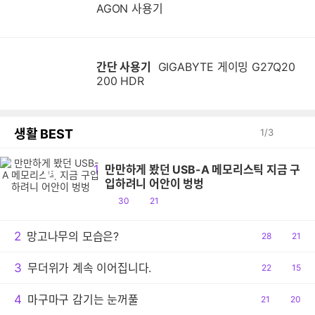
AGON 사용기
간단 사용기
GIGABYTE 게이밍 G27Q20
200 HDR
생활 BEST
1
/
3
1
만만하게 봤던 USB-A 메모리스틱 지금 구
만
입하려니 어안이 벙벙
공
댓
30
21
감
글
2
망고나무의 모습은?
공
28
댓
21
감
글
3
무더위가 계속 이어집니다.
공
22
댓
15
감
글
4
마구마구 감기는 눈꺼풀
공
21
댓
20
감
글