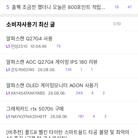
5
출췍 조금전 했더니 오늘은 800포인트 적립이네요.
공
19
댓
41
감
글
소비자사용기 최신 글
1
/
10
알파스캔 Q27G4 사용
읽
L1
민성2510
10:04:49
75
음
알파스캔 AOC Q27G4 게이밍 IPS 180 리뷰
읽
공
댓
L1
은두꺼비0745
26.08.06.
126
1
1
음
감
글
알파스캔 OLED 게이밍모니터 AGON 사용기
읽
공
댓
L1
KAY4S47AKK1WBS
26.08.06.
249
4
2
음
감
글
그래픽카드 rtx 5070ti 구매
읽
공
댓
L1
NAYKZFNA35H9TF
26.08.06.
187
4
3
음
감
글
[비추천] 폴드8 벨킨 타이탄 스마트쉴드 타공 불량 및 최악의