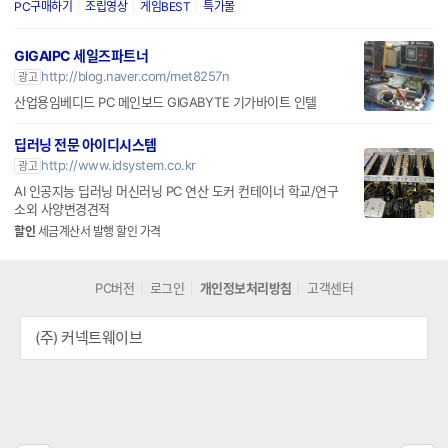
PC구매하기
조립영상
게임BEST
특가몰
GIGAIPC 세일즈파트너
http://blog.naver.com/met8257n
광고
산업용임베디드 PC 메인보드 GIGABYTE 기가바이트 인텔
딥러닝 전문 아이디시스템
http://www.idsystem.co.kr
광고
AI 인공지능 딥러닝 머신러닝 PC 연산 도커 컨테이너 학교/연구
소외 사양변경견적
할인
세금계산서 발행 할인 가격
PC버전
로그인
개인정보처리방침
고객센터
(주) 커넥트웨이브