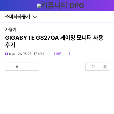
다
글쓰기
메뉴
나
와
홈
소비자사용기
바
로
가
사용기
기
레
GIGABYTE GS27QA 게이밍 모니터 사용
이
후기
어
창
토
읽
댓
L1
rtyu
26.05.28. 17:49:11
6,967
5
글
음
글
6
가
가
공
비
감
공
감