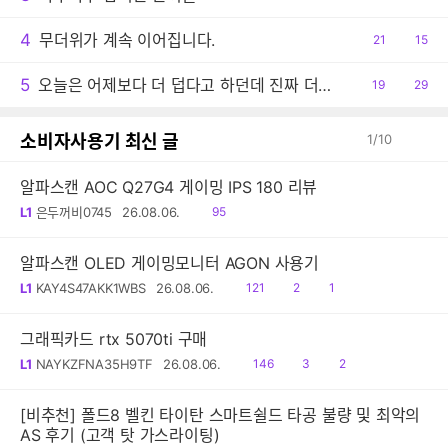
감
글
4
무더위가 계속 이어집니다.
공
21
댓
15
감
글
5
오늘은 어제보다 더 덥다고 하던데 진짜 더운 날씨이긴 하네요.
공
19
댓
29
감
글
소비자사용기 최신 글
1
/
10
알파스캔 AOC Q27G4 게이밍 IPS 180 리뷰
읽
L1
은두꺼비0745
26.08.06.
95
음
알파스캔 OLED 게이밍모니터 AGON 사용기
읽
공
댓
L1
KAY4S47AKK1WBS
26.08.06.
121
2
1
음
감
글
그래픽카드 rtx 5070ti 구매
읽
공
댓
L1
NAYKZFNA35H9TF
26.08.06.
146
3
2
음
감
글
[비추천] 폴드8 벨킨 타이탄 스마트쉴드 타공 불량 및 최악의
AS 후기 (고객 탓 가스라이팅)