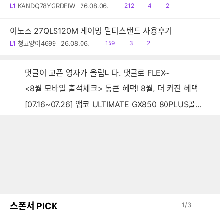
읽
공
댓
L1
KANDQ78YGRDEIW
26.08.06.
212
4
2
음
감
글
이노스 27QLS120M 게이밍 멀티스탠드 사용후기
읽
공
댓
L1
청고양이4699
26.08.06.
159
3
2
음
감
글
댓글이 고픈 영자가 올립니다. 댓글로 FLEX~
<8월 모바일 출석체크> 통큰 혜택! 8월, 더 커진 혜택
[07.16~07.26] 앱코 ULTIMATE GX850 80PLUS골드 풀모듈러 ATX3.0 블랙
스폰서 PICK
1
/
3