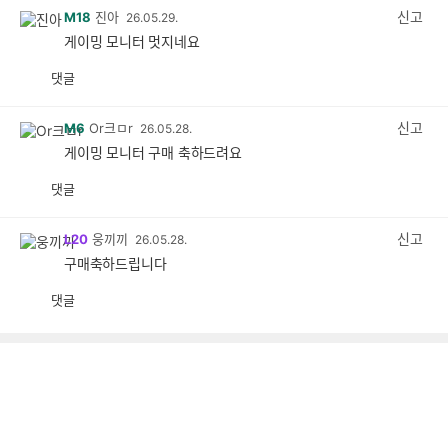
감
신고
M18
진아
26.05.29.
게이밍 모니터 멋지네요
댓글
공
비
감
공
감
신고
M6
Or크ㅁr
26.05.28.
게이밍 모니터 구매 축하드려요
댓글
공
비
감
공
감
신고
L20
웅끼끼
26.05.28.
구매축하드립니다
댓글
공
비
감
공
감