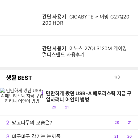
간단 사용기
GIGABYTE 게이밍 G27Q20
200 HDR
간단 사용기
이노스 27QLS120M 게이밍
멀티스탠드 사용후기
생활 BEST
1
/
3
1
만만하게 봤던 USB-A 메모리스틱 지금 구
만
입하려니 어안이 벙벙
공
댓
29
21
감
글
2
망고나무의 모습은?
공
28
댓
21
감
글
3
마구마구 감기는 눈꺼풀
공
21
댓
20