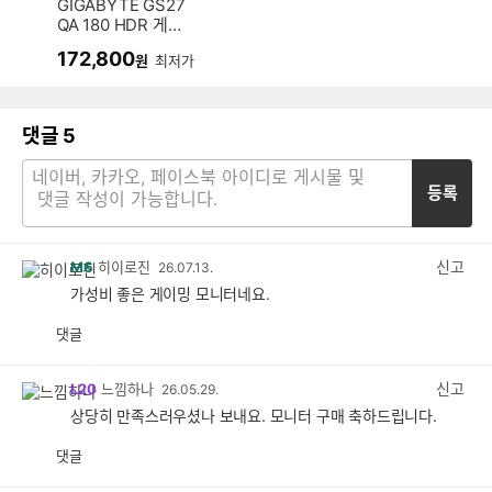
GIGABYTE GS27
QA 180 HDR 게이
밍
172,800
원
최저가
댓글
5
등록
신고
M6
히이로진
26.07.13.
가성비 좋은 게이밍 모니터네요.
댓글
공
비
감
공
감
신고
L20
느낌하나
26.05.29.
상당히 만족스러우셨나 보내요. 모니터 구매 축하드립니다.
댓글
공
비
감
공