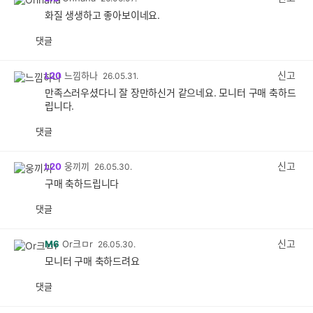
화질 생생하고 좋아보이네요.
댓글
공
비
감
공
감
신고
L20
느낌하나
26.05.31.
만족스러우셨다니 잘 장만하신거 같으네요. 모니터 구매 축하드
립니다.
댓글
공
비
감
공
감
신고
L20
웅끼끼
26.05.30.
구매 축하드립니다
댓글
공
비
감
공
감
신고
M6
Or크ㅁr
26.05.30.
모니터 구매 축하드려요
댓글
공
비
감
공