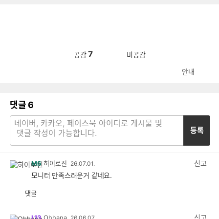
7
공감
비공감
안내
댓글
6
등록
신고
M6
히이로진
26.07.01.
모니터 만족스러운거 같네요.
댓글
공
비
감
공
감
신고
L13
Ohhana
26.06.07.