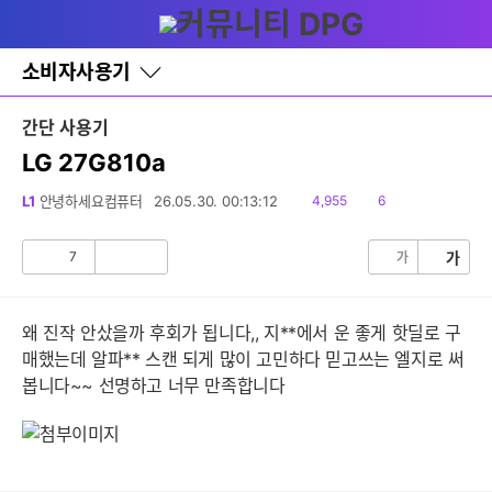
다
글쓰기
메뉴
나
와
홈
소비자사용기
바
로
가
간단 사용기
기
레
LG 27G810a
이
어
읽
댓
L1
안녕하세요컴퓨터
26.05.30. 00:13:12
4,955
6
창
음
글
토
글
7
가
가
공
비
감
공
감
왜 진작 안샀을까 후회가 됩니다,, 지**에서 운 좋게 핫딜로 구
매했는데 알파** 스캔 되게 많이 고민하다 믿고쓰는 엘지로 써
봅니다~~ 선명하고 너무 만족합니다