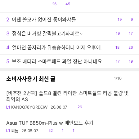
공
댓
26
45
감
글
2
이젠 쓸모가 없어진 종이와샤들
공
19
댓
9
감
글
3
점심은 버거킹 갈릭불고기와퍼로~
공
19
댓
17
감
글
4
얼마전 꿈자리가 뒤숭숭하더니 어제 오후에는 결국 사고 당했습니다.
공
18
댓
26
감
글
5
보조 배터리 스마트패드 과열 장난 아니네요
공
17
댓
19
감
글
소비자사용기 최신 글
1
/
10
[비추천 2번째] 폴드8 벨킨 타이탄 스마트쉴드 타공 불량 및
최악의 AS
읽
L1
KANDQ78YGRDEIW
26.08.07.
26
음
Asus TUF B850m-Plus w 메인보드 후기
읽
공
댓
L1
외톰
26.08.07.
52
1
1
음
감
글