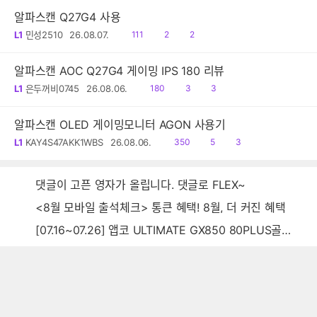
알파스캔 Q27G4 사용
읽
공
댓
L1
민성2510
26.08.07.
111
2
2
음
감
글
알파스캔 AOC Q27G4 게이밍 IPS 180 리뷰
읽
공
댓
L1
은두꺼비0745
26.08.06.
180
3
3
음
감
글
알파스캔 OLED 게이밍모니터 AGON 사용기
읽
공
댓
L1
KAY4S47AKK1WBS
26.08.06.
350
5
3
음
감
글
댓글이 고픈 영자가 올립니다. 댓글로 FLEX~
<8월 모바일 출석체크> 통큰 혜택! 8월, 더 커진 혜택
[07.16~07.26] 앱코 ULTIMATE GX850 80PLUS골드 풀모듈러 ATX3.0 블랙