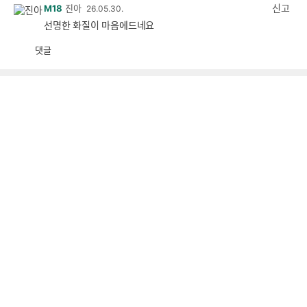
감
신고
M18
진아
26.05.30.
선명한 화질이 마음에드네요
댓글
공
비
감
공
감