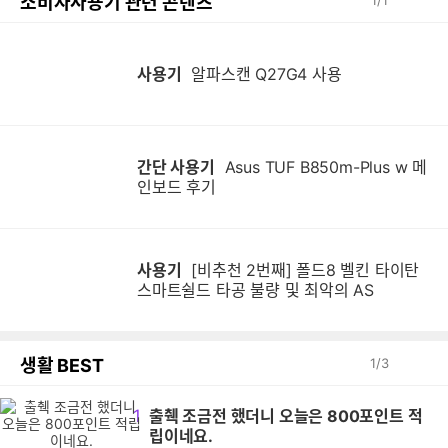
소비자사용기 관련 콘텐츠
1
/
1
사용기
알파스캔 Q27G4 사용
간단 사용기
Asus TUF B850m-Plus w 메
인보드 후기
사용기
[비추천 2번째] 폴드8 벨킨 타이탄
스마트쉴드 타공 불량 및 최악의 AS
생활 BEST
1
/
3
1
출췍 조금전 했더니 오늘은 800포인트 적
립이네요.