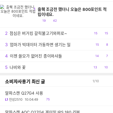
1
출췍 조금전 했더니 오늘은 800포인트 적
립이네요.
공
댓
19
42
감
글
2
점심은 버거킹 갈릭불고기와퍼로~
공
15
댓
15
감
글
3
엄마가 빅데이터 가동하면 생기는 일
공
15
댓
8
감
글
4
이젠 쓸모가 없어진 종이와샤들
공
14
댓
7
감
글
5
나비와 꽃
공
13
댓
10
감
글
소비자사용기 최신 글
1
/
10
알파스캔 Q27G4 사용
읽
L1
민성2510
10:04:49
75
음
알파스캔 AOC Q27G4 게이밍 IPS 180 리뷰