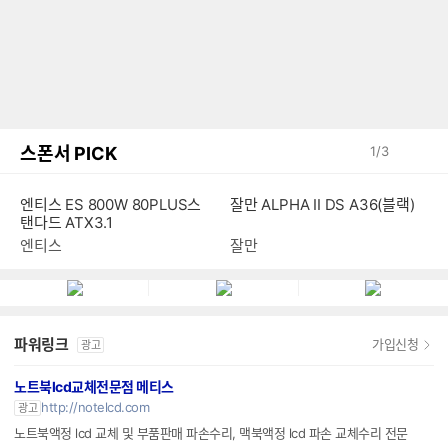
스폰서 PICK
1
/
3
엔티스 ES 800W 80PLUS스
잘만 ALPHA II DS A36(블랙)
탠다드 ATX3.1
엔티스
잘만
파워링크
가입신청
광고
노트북lcd교체전문점 메티스
http://notelcd.com
광고
노트북액정 lcd 교체 및 부품판매 파손수리, 맥북액정 lcd 파손 교체수리 전문