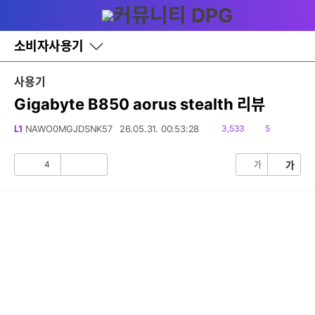
다
글쓰기
메뉴
나
와
홈
소비자사용기
바
로
가
사용기
기
레
Gigabyte B850 aorus stealth 리뷰
이
어
읽
댓
L1
NAWO0MGJDSNK57
26.05.31. 00:53:28
3,533
5
창
음
글
토
글
4
가
가
공
비
감
공
감