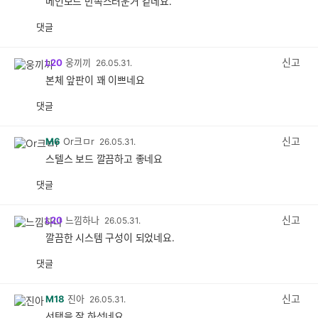
메인보드 만족스러운거 같네요.
댓글
공
비
감
공
감
신고
L20
웅끼끼
26.05.31.
본체 앞판이 꽤 이쁘네요
댓글
공
비
감
공
감
신고
M6
Or크ㅁr
26.05.31.
스텔스 보드 깔끔하고 좋네요
댓글
공
비
감
공
감
신고
L20
느낌하나
26.05.31.
깔끔한 시스템 구성이 되었네요.
댓글
공
비
감
공
감
신고
M18
진아
26.05.31.
선택을 잘 하섰네요