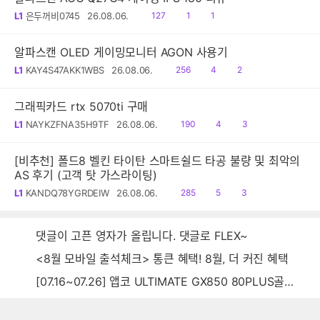
읽
공
댓
L1
은두꺼비0745
26.08.06.
127
1
1
음
감
글
알파스캔 OLED 게이밍모니터 AGON 사용기
읽
공
댓
L1
KAY4S47AKK1WBS
26.08.06.
256
4
2
음
감
글
그래픽카드 rtx 5070ti 구매
읽
공
댓
L1
NAYKZFNA35H9TF
26.08.06.
190
4
3
음
감
글
[비추천] 폴드8 벨킨 타이탄 스마트쉴드 타공 불량 및 최악의
AS 후기 (고객 탓 가스라이팅)
읽
공
댓
L1
KANDQ78YGRDEIW
26.08.06.
285
5
3
음
감
글
댓글이 고픈 영자가 올립니다. 댓글로 FLEX~
<8월 모바일 출석체크> 통큰 혜택! 8월, 더 커진 혜택
[07.16~07.26] 앱코 ULTIMATE GX850 80PLUS골드 풀모듈러 ATX3.0 블랙