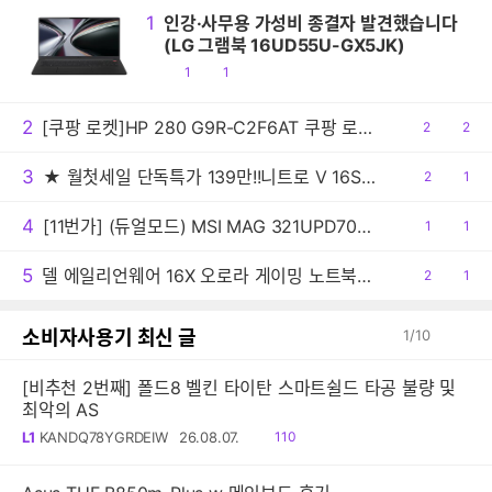
1
인강·사무용 가성비 종결자 발견했습니다
(LG 그램북 16UD55U-GX5JK)
공
댓
1
1
감
글
2
[쿠팡 로켓]HP 280 G9R-C2F6AT 쿠팡 로켓 한정 특가 할인 (최종 혜택가: 1,260,030원) 행사 진행
공
2
댓
2
감
글
3
★ 월첫세일 단독특가 139만!!니트로 V 16S AI 게이밍노트북 R7 260 RTX5060 512GB / 16GB
공
2
댓
1
감
글
4
[11번가] (듀얼모드) MSI MAG 321UPD700 E14 듀얼모드 게이밍 4K IPS 144 무결점 모니터 (최종:442,410원)
공
1
댓
1
감
글
5
델 에일리언웨어 16X 오로라 게이밍 노트북 신규출시 기념 포토 리뷰 이벤트 진행
공
2
댓
1
감
글
소비자사용기 최신 글
1
/
10
[비추천 2번째] 폴드8 벨킨 타이탄 스마트쉴드 타공 불량 및
최악의 AS
읽
L1
KANDQ78YGRDEIW
26.08.07.
110
음