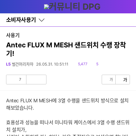
다
글쓰기
메뉴
나
와
홈
소비자사용기
바
로
가
사용기
기
레
Antec FLUX M MESH 샌드위치 수랭 장착
이
기!
어
창
토
읽
댓
L5
벌건머리챠챠
26.05.31. 10:51:11
5,477
5
글
음
글
7
가
가
공
비
감
공
감
Antec FLUX M MESH에 3열 수랭을 샌드위치 방식으로 설치
해보았습니다.
효용성과 성능을 떠나서 미니타워 케이스에서 3열 수랭 샌드위
치 설치가,