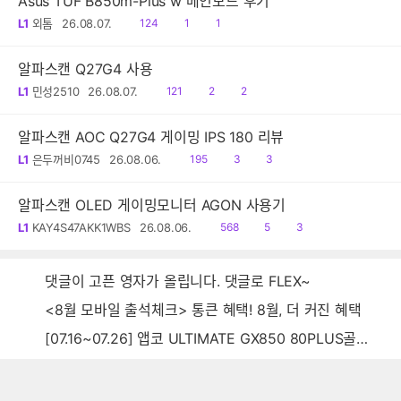
Asus TUF B850m-Plus w 메인보드 후기
읽
공
댓
L1
외톰
26.08.07.
124
1
1
음
감
글
알파스캔 Q27G4 사용
읽
공
댓
L1
민성2510
26.08.07.
121
2
2
음
감
글
알파스캔 AOC Q27G4 게이밍 IPS 180 리뷰
읽
공
댓
L1
은두꺼비0745
26.08.06.
195
3
3
음
감
글
알파스캔 OLED 게이밍모니터 AGON 사용기
읽
공
댓
L1
KAY4S47AKK1WBS
26.08.06.
568
5
3
음
감
글
댓글이 고픈 영자가 올립니다. 댓글로 FLEX~
<8월 모바일 출석체크> 통큰 혜택! 8월, 더 커진 혜택
[07.16~07.26] 앱코 ULTIMATE GX850 80PLUS골드 풀모듈러 ATX3.0 블랙