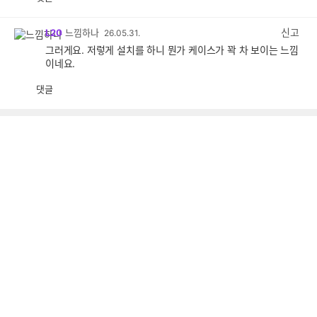
공
비
감
공
감
신고
L20
느낌하나
26.05.31.
그러게요. 저렇게 설치를 하니 뭔가 케이스가 꽉 차 보이는 느낌
이네요.
댓글
공
비
감
공
감