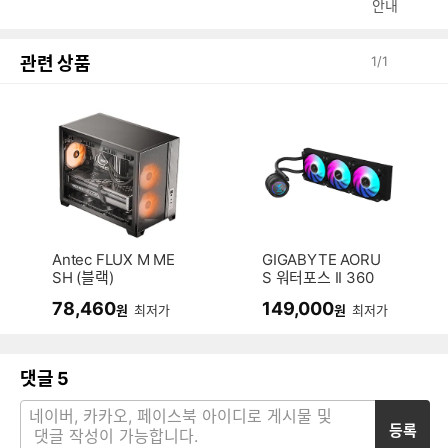
안내
관련 상품
1
/
1
Antec FLUX M ME
GIGABYTE AORU
SH (블랙)
S 워터포스 II 360
78,460
149,000
원
최저가
원
최저가
댓글
5
등록