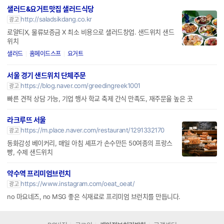
샐러드&요거트맛집 샐러드식당
http://saladsikdang.co.kr
광고
로얄티X, 물류보증금 X 최소 비용으로 샐러드창업. 샌드위치 샌드
위치
샐러드
홈메이드스프
요거트
서울 경기 샌드위치 단체주문
https://blog.naver.com/greedingreek1001
광고
빠른 견적 상담 가능, 기업 행사 학교 축제 간식 만족도, 재주문율 높은 곳
라크루뜨 서울
https://m.place.naver.com/restaurant/1291332170
광고
동화감성 베이커리, 매일 아침 셰프가 손수만든 50여종의 프랑스
빵, 수제 샌드위치
약수역 프리미엄브런치
https://www.instagram.com/oeat_oeat/
광고
no 마요네즈, no MSG 좋은 식재료로 프리미엄 브런치를 만듭니다.