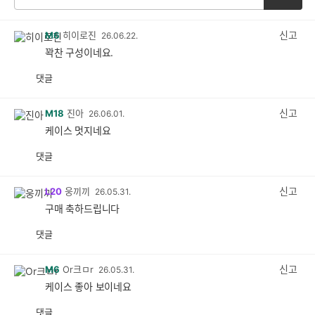
신고
M6
히이로진
26.06.22.
꽉찬 구성이네요.
댓글
공
비
감
공
감
신고
M18
진아
26.06.01.
케이스 멋지네요
댓글
공
비
감
공
감
신고
L20
웅끼끼
26.05.31.
구매 축하드립니다
댓글
공
비
감
공
감
신고
M6
Or크ㅁr
26.05.31.
케이스 좋아 보이네요
댓글