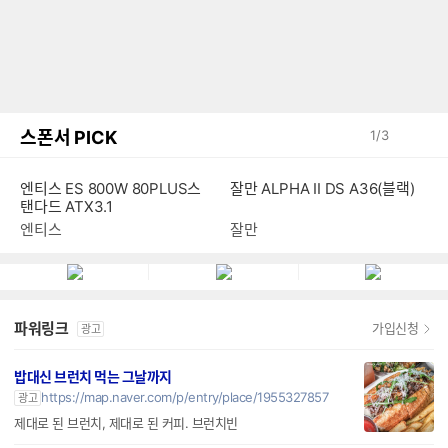
스폰서 PICK
1
/
3
엔티스 ES 800W 80PLUS스
잘만 ALPHA II DS A36(블랙)
탠다드 ATX3.1
엔티스
잘만
파워링크
가입신청
광고
밥대신 브런치 먹는 그날까지
https://map.naver.com/p/entry/place/1955327857
광고
제대로 된 브런치, 제대로 된 커피. 브런치빈