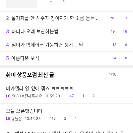
21
17
감
글
2
설거지를 안 해주자 강아지가 한 소름 돋는 행동
공
20
댓
13
감
글
3
바나나 오래 보관하는법
공
19
댓
16
감
글
4
엄마가 빅데이터 가동하면 생기는 일
공
18
댓
9
감
글
5
아름다운 보석
공
14
댓
8
감
글
취미 상품포럼 최신 글
1
/
10
미카엘라 양 옆에 뭐죠 ㅋㅋㅋㅋㅋ
읽
공
댓
L6
5080불칸사주새요
11:55:20
47
1
2
음
감
글
오늘 오픈했습니다
읽
공
댓
L5
홍둘삼
10:46:38
116
2
1
음
감
글