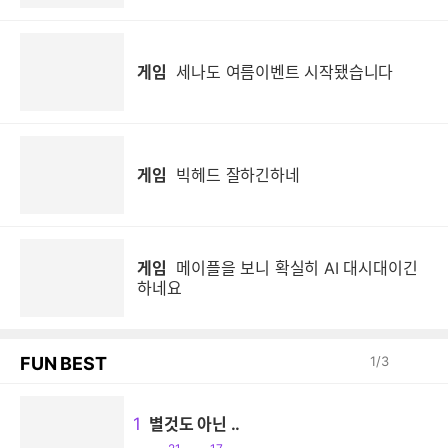
게임
세나도 여름이벤트 시작됐습니다
게임
빅헤드 잘하긴하네
게임
메이플을 보니 확실히 AI 대시대이긴
하네요
FUN BEST
1
/
3
1
별것도 아닌 ..
공
댓