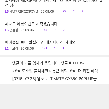
출시예정 MMORPG 기대작, '제우스: 오만의 신' 쇼케이스 일
정 정리
읽
공
댓
L5
NAT7F29XZOPCVM
26.08.06.
75
2
2
음
감
글
세나도 여름이벤트 시작됐습니다
읽
공
댓
L5
홍둘삼
26.08.06.
184
2
2
음
감
글
메이플을 보니 확실히 AI 대시대이긴 하네요
읽
공
댓
L2
머고컵
26.08.06.
141
1
1
음
감
글
댓글이 고픈 영자가 올립니다. 댓글로 FLEX~
<8월 모바일 출석체크> 통큰 혜택! 8월, 더 커진 혜택
[07.16~07.26] 앱코 ULTIMATE GX850 80PLUS골드 풀모듈러 ATX3.0 블랙