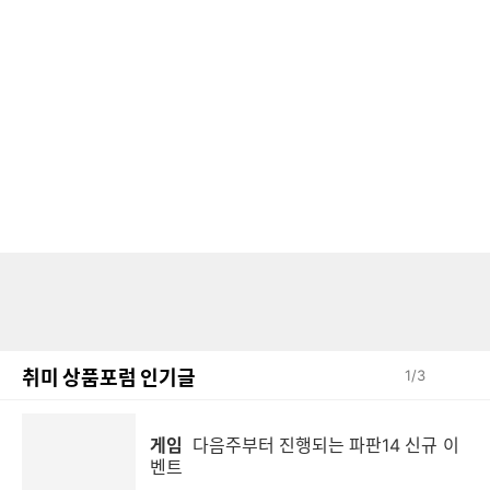
취미 상품포럼 인기글
1
/
3
게임
다음주부터 진행되는 파판14 신규 이
벤트