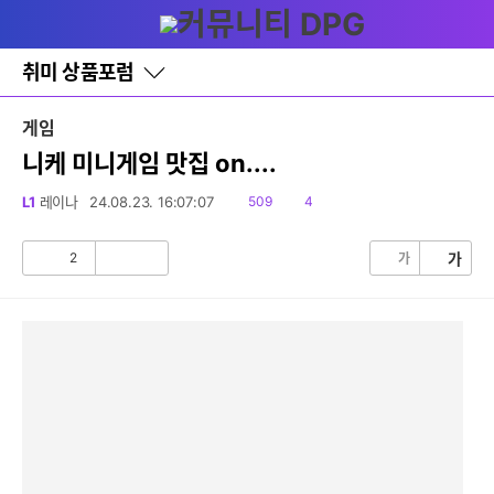
다
글쓰기
메뉴
나
와
홈
취미 상품포럼
바
로
가
게임
기
레
니케 미니게임 맛집 on....
이
어
읽
댓
L1
레이나
24.08.23. 16:07:07
509
4
창
음
글
토
글
2
가
가
공
비
감
공
감