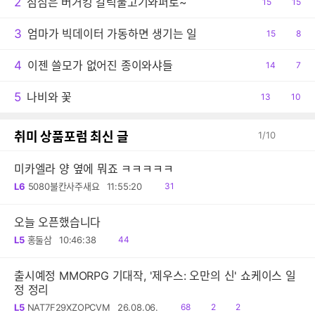
2
점심은 버거킹 갈릭불고기와퍼로~
공
15
댓
15
감
글
3
엄마가 빅데이터 가동하면 생기는 일
공
15
댓
8
감
글
4
이젠 쓸모가 없어진 종이와샤들
공
14
댓
7
감
글
5
나비와 꽃
공
13
댓
10
감
글
취미 상품포럼 최신 글
1
/
10
미카엘라 양 옆에 뭐죠 ㅋㅋㅋㅋㅋ
읽
L6
5080불칸사주새요
11:55:20
31
음
오늘 오픈했습니다
읽
L5
홍둘삼
10:46:38
44
음
출시예정 MMORPG 기대작, '제우스: 오만의 신' 쇼케이스 일
정 정리
읽
공
댓
L5
NAT7F29XZOPCVM
26.08.06.
68
2
2