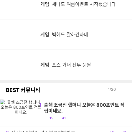
게임
세나도 여름이벤트 시작됐습니다
게임
빅헤드 잘하긴하네
게임
포스 거너 전투 움짤
BEST 커뮤니티
1
/
20
1
출췍 조금전 했더니 오늘은 800포인트 적
립이네요.
공
댓
19
41
감
글