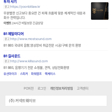
투자 사기
https://yoonbitlaw.kr
광고
무분별한 신고보다 중요한 건 피해 흐름에 맞춘 체계적인 대응과
회수 전략입니다.
이벤트
24시간 비밀보장 긴급상담
B1 제일미디어
http://www.mostsound.com
광고
B1 BBS 국내외 음향,영상장비 취급전문 시공/구매 문의 환영
B1 길사운드
http://www.killsound.com
광고
B1 BBS, 음향기기 전문 쇼핑몰, 견적, 상담전화환영
유선마이크
스피커
파워앰프
랙케이스
PC버전
로그인
개인정보처리방침
고객센터
(주) 커넥트웨이브