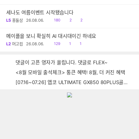
음
감
글
세나도 여름이벤트 시작됐습니다
읽
공
댓
L5
홍둘삼
26.08.06.
180
2
2
음
감
글
메이플을 보니 확실히 AI 대시대이긴 하네요
읽
공
댓
L2
머고컵
26.08.06.
129
1
1
음
감
글
댓글이 고픈 영자가 올립니다. 댓글로 FLEX~
<8월 모바일 출석체크> 통큰 혜택! 8월, 더 커진 혜택
[07.16~07.26] 앱코 ULTIMATE GX850 80PLUS골드 풀모듈러 ATX3.0 블랙