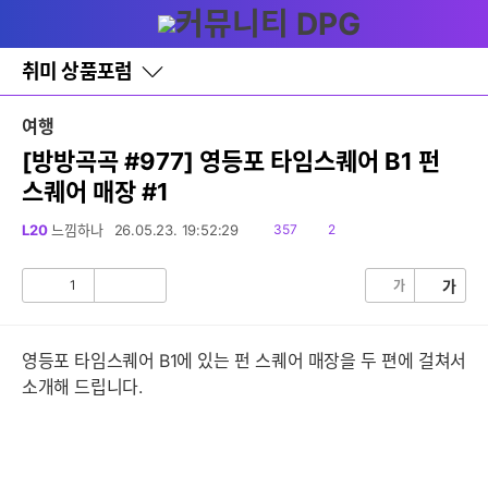
다
글쓰기
메뉴
나
와
홈
취미 상품포럼
바
로
가
여행
기
레
[방방곡곡 #977] 영등포 타임스퀘어 B1 펀
이
스퀘어 매장 #1
어
창
토
읽
댓
L20
느낌하나
26.05.23. 19:52:29
357
2
글
음
글
1
가
가
공
비
감
공
감
영등포 타임스퀘어 B1에 있는 펀 스퀘어 매장을 두 편에 걸쳐서
소개해 드립니다.