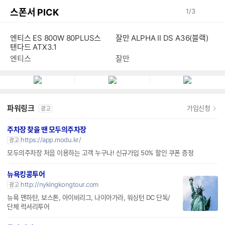
스폰서 PICK
1
/
3
엔티스 ES 800W 80PLUS스
잘만 ALPHA II DS A36(블랙)
탠다드 ATX3.1
엔티스
잘만
파워링크
가입신청
광고
주차장 찾을 땐 모두의주차장
https://app.modu.kr/
광고
모두의주차장 처음 이용하는 고객 누구나! 신규가입 50% 할인 쿠폰 증정
뉴욕킹콩투어
http://nykingkongtour.com
광고
뉴욕 맨하탄, 보스톤, 아이비리그, 나이아가라, 워싱턴 DC 단독/
단체 럭셔리투어