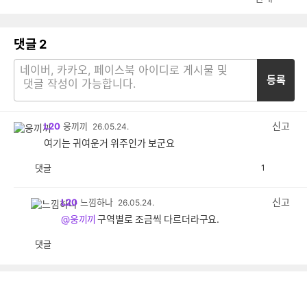
댓글
2
등록
신고
L20
웅끼끼
26.05.24.
여기는 귀여운거 위주인가 보군요
댓글
1
공
비
감
공
감
신고
L20
느낌하나
26.05.24.
@웅끼끼
구역별로 조금씩 다르더라구요.
댓글
공
비
감
공
감