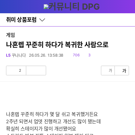
다
글쓰기
메뉴
나
와
홈
취미 상품포럼
바
로
가
게임
기
레
나혼렙 꾸준히 하다가 복귀한 사람으로
이
어
읽
댓
L5
꾸나나다
26.05.26. 13:58:38
706
3
창
음
글
토
글
2
가
가
공
비
감
공
감
나혼렙 꾸준히 하다가 몇 달 쉬고 복귀했거든요
2주년 되면서 업뎃 진행하고 개선도 많이 됐는데
확실히 스테이지가 많이 개선됐어요