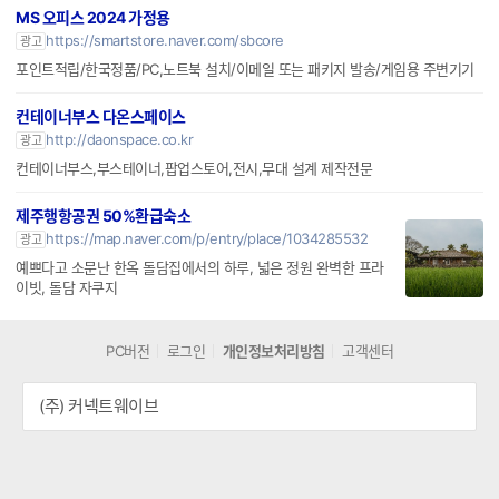
MS 오피스 2024 가정용
https://smartstore.naver.com/sbcore
광고
포인트적립/한국정품/PC,노트북 설치/이메일 또는 패키지 발송/게임용 주변기기
컨테이너부스 다온스페이스
http://daonspace.co.kr
광고
컨테이너부스,부스테이너,팝업스토어,전시,무대 설계 제작전문
제주행항공권 50%환급숙소
https://map.naver.com/p/entry/place/1034285532
광고
예쁘다고 소문난 한옥 돌담집에서의 하루, 넓은 정원 완벽한 프라
이빗, 돌담 자쿠지
PC버전
로그인
개인정보처리방침
고객센터
(주) 커넥트웨이브