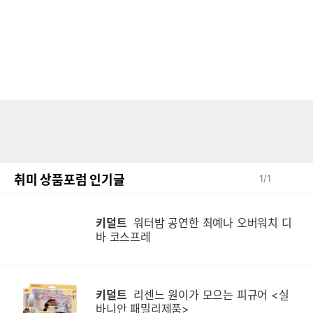
취미 상품포럼 인기글
1
/
1
키덜트
워터밤 공연한 최예나 오버워치 디
바 코스프레
키덜트
리센느 원이가 모으는 피규어 <실
바니안 패밀리제품>