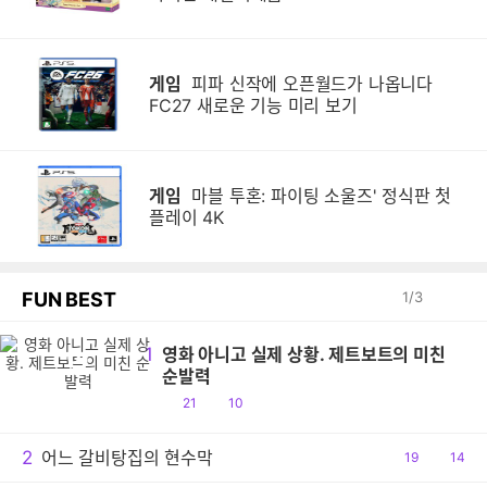
게임
피파 신작에 오픈월드가 나옵니다
FC27 새로운 기능 미리 보기
게임
마블 투혼: 파이팅 소울즈' 정식판 첫
플레이 4K
FUN BEST
1
/
3
1
영화 아니고 실제 상황. 제트보트의 미친
영
순발력
공
댓
21
10
감
글
2
어느 갈비탕집의 현수막
공
19
댓
14
감
글