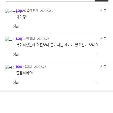
신고
L20
행복한우산
26.06.01.
화이팅!
댓글
공
비
감
공
감
신고
L20
느낌하나
26.05.26.
복귀하셨는데 이전보다 즐기시는 재미가 있으신가 보내요.
댓글
1
공
비
감
공
감
신고
L20
웅끼끼
26.05.26.
즐겜하세요!
댓글
1
공
비
감
공
감