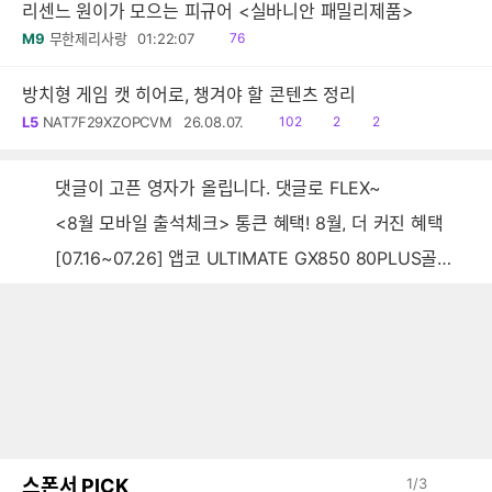
리센느 원이가 모으는 피규어 <실바니안 패밀리제품>
읽
M9
무한제리사랑
01:22:07
76
음
방치형 게임 캣 히어로, 챙겨야 할 콘텐츠 정리
읽
공
댓
L5
NAT7F29XZOPCVM
26.08.07.
102
2
2
음
감
글
댓글이 고픈 영자가 올립니다. 댓글로 FLEX~
<8월 모바일 출석체크> 통큰 혜택! 8월, 더 커진 혜택
[07.16~07.26] 앱코 ULTIMATE GX850 80PLUS골드 풀모듈러 ATX3.0 블랙
스폰서 PICK
1
/
3