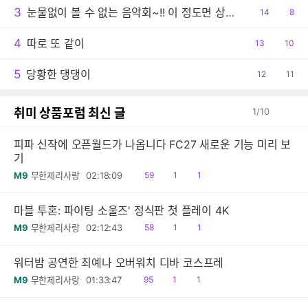
3
눈물없이 볼 수 없는 음악회~!! 이 정도면 상줘야..ㅠ
공
14
댓
8
감
글
4
따로 또 같이
공
13
댓
10
감
글
5
당황한 댕댕이
공
12
댓
11
감
글
취미 상품포럼 최신 글
1
/
10
피파 신작에 오픈월드가 나옵니다 FC27 새로운 기능 미리 보
기
읽
공
댓
M9
무한제리사랑
02:18:09
59
1
1
음
감
글
마블 투혼: 파이팅 소울즈' 정식판 첫 플레이 4K
읽
공
댓
M9
무한제리사랑
02:12:43
58
1
1
음
감
글
워터밤 공연한 최예나 오버워치 디바 코스프레
읽
공
댓
M9
무한제리사랑
01:33:47
95
1
1
음
감
글