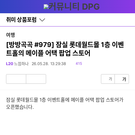
다
글쓰기
메뉴
나
와
홈
취미 상품포럼
바
로
가
여행
기
레
[방방곡곡 #979] 잠실 롯데월드몰 1층 이벤
이
트홀의 메이플 어택 팝업 스토어
어
창
토
읽
L20
느낌하나
26.05.28. 13:29:38
415
글
음
가
가
공
비
감
공
감
잠실 롯데월드몰 1층 이벤트홀에 메이플 어택 팝업 스토어가
오픈했습니다.