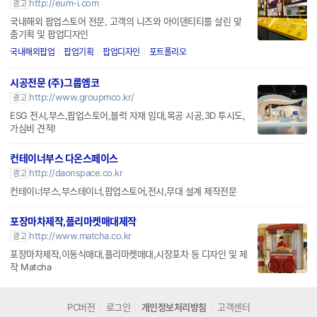
http://eum-i.com
광고
국내해외 팝업스토어 전문, 고객의 니즈와 아이덴티티를 살린 맞
춤기획 및 팝업디자인
국내해외팝업
팝업기획
팝업디자인
포트폴리오
시공전문 (주)그룹엠코
http://www.groupmco.kr/
광고
ESG 전시,부스,팝업스토어,블럭 자재 임대,목공 시공,3D 투시도,
가심비 견적!
컨테이너부스 다온스페이스
http://daonspace.co.kr
광고
컨테이너부스,부스테이너,팝업스토어,전시,무대 설계 제작전문
포장마차제작,플리마켓매대제작
http://www.matcha.co.kr
광고
포장마차제작,이동식매대,플리마켓매대,시장포차 등 디자인 및 제
작 Matcha
PC버전
로그인
개인정보처리방침
고객센터