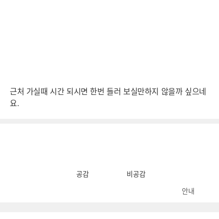
근처 가실때 시간 되시면 한번 들러 보실만하지 않을까 싶으네
요.
공감
비공감
안내