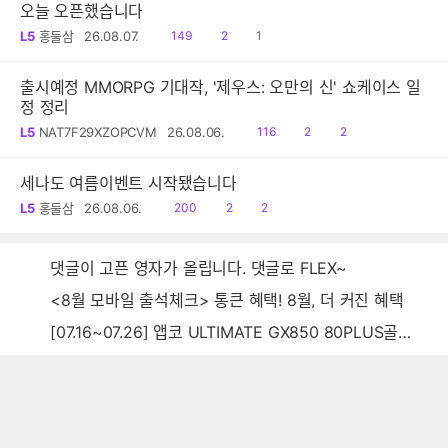
오늘 오픈했습니다
읽
공
댓
L5
홍둘삼
26.08.07.
149
2
1
음
감
글
출시예정 MMORPG 기대작, '제우스: 오만의 신' 쇼케이스 일
정 정리
읽
공
댓
L5
NAT7F29XZOPCVM
26.08.06.
116
2
2
음
감
글
세나도 여름이벤트 시작됐습니다
읽
공
댓
L5
홍둘삼
26.08.06.
200
2
2
음
감
글
댓글이 고픈 영자가 올립니다. 댓글로 FLEX~
<8월 모바일 출석체크> 통큰 혜택! 8월, 더 커진 혜택
[07.16~07.26] 앱코 ULTIMATE GX850 80PLUS골드 풀모듈러 ATX3.0 블랙