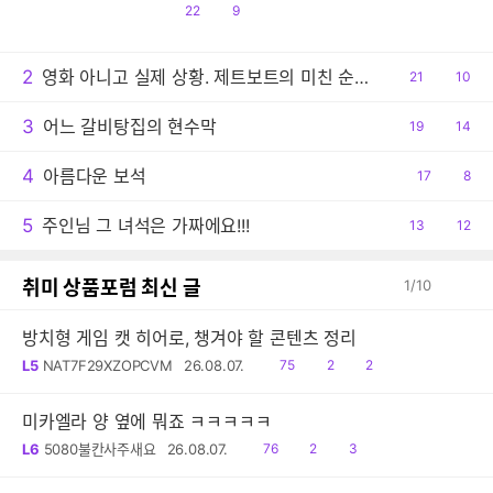
공
댓
22
9
감
글
2
영화 아니고 실제 상황. 제트보트의 미친 순발력
공
21
댓
10
감
글
3
어느 갈비탕집의 현수막
공
19
댓
14
감
글
4
아름다운 보석
공
17
댓
8
감
글
5
주인님 그 녀석은 가짜에요!!!
공
13
댓
12
감
글
취미 상품포럼 최신 글
1
/
10
방치형 게임 캣 히어로, 챙겨야 할 콘텐츠 정리
읽
공
댓
L5
NAT7F29XZOPCVM
26.08.07.
75
2
2
음
감
글
미카엘라 양 옆에 뭐죠 ㅋㅋㅋㅋㅋ
읽
공
댓
L6
5080불칸사주새요
26.08.07.
76
2
3
음
감
글