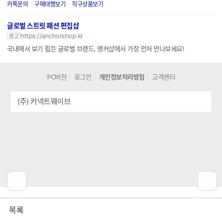
입/실시간 카톡 상담
카톡문의
구매대행보기
직구상품보기
글로벌 스트릿 패션 편집샵
https://anchorshop.kr
광고
국내에서 보기 힘든 글로벌 브랜드, 앵커샵에서 가장 먼저 만나보세요!
PC버전
로그인
개인정보처리방침
고객센터
(주) 커넥트웨이브
공
비
목록
감
공