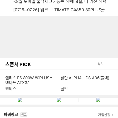
<8월 모바일 출석체크> 통큰 혜택! 8월, 더 커진 혜택
[07.16~07.26] 앱코 ULTIMATE GX850 80PLUS골드 풀모듈러 ATX3.0 블랙
스폰서 PICK
1
/
3
잘만 ALPHA II DS A36(블랙)
엔티스 ES 800W 80PLUS스
탠다드 ATX3.1
잘만
엔티스