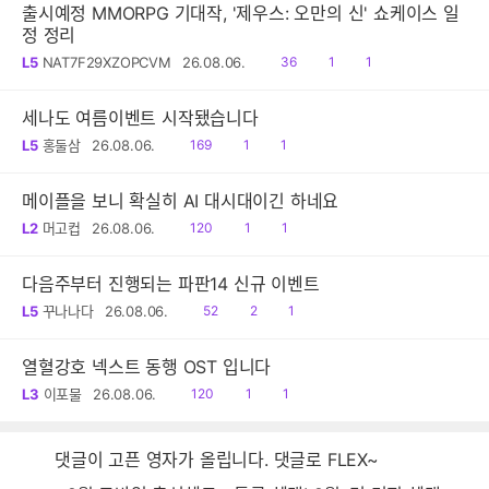
출시예정 MMORPG 기대작, '제우스: 오만의 신' 쇼케이스 일
정 정리
읽
공
댓
L5
NAT7F29XZOPCVM
26.08.06.
36
1
1
음
감
글
세나도 여름이벤트 시작됐습니다
읽
공
댓
L5
홍둘삼
26.08.06.
169
1
1
음
감
글
메이플을 보니 확실히 AI 대시대이긴 하네요
읽
공
댓
L2
머고컵
26.08.06.
120
1
1
음
감
글
다음주부터 진행되는 파판14 신규 이벤트
읽
공
댓
L5
꾸나나다
26.08.06.
52
2
1
음
감
글
열혈강호 넥스트 동행 OST 입니다
읽
공
댓
L3
이포물
26.08.06.
120
1
1
음
감
글
댓글이 고픈 영자가 올립니다. 댓글로 FLEX~