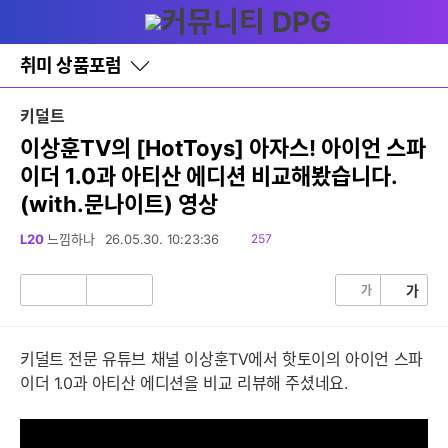
다
글쓰기
메뉴
나
와
홈
취미 상품포럼
바
로
가
키덜트
기
레
이상훈TV의 [HotToys] 아자스! 아이언 스파
이
이더 1.0과 아티산 에디션 비교해봤습니다.
어
창
(with.문나이트) 영상
토
글
읽
L20
느낌하나
26.05.30. 10:23:36
257
음
가
가
공
비
감
공
감
키덜트 전문 유튜브 채널 이상훈TV에서 핫토이의 아이언 스파
이더 1.0과 아티산 에디션을 비교 리뷰해 주셨네요.