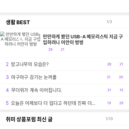
생활 BEST
1
/
3
1
만만하게 봤던 USB-A 메모리스틱 지금 구
만
입하려니 어안이 벙벙
공
댓
29
21
감
글
2
망고나무의 모습은?
공
28
댓
21
감
글
3
마구마구 감기는 눈꺼풀
공
21
댓
20
감
글
4
무더위가 계속 이어집니다.
공
21
댓
15
감
글
5
오늘은 어제보다 더 덥다고 하던데 진짜 더운 날씨이긴 하네요.
공
19
댓
29
감
글
취미 상품포럼 최신 글
1
/
10