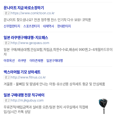
파워링크
가입신청
광고
문나이트 지금 바로소장하기
https://www.comictoon.co.kr
광고
문나이트 찾으셨나요? 전권 정주행 찬스 인기작 다수 보유! 코믹툰
신무협판타지
스포츠판타지
대체역사
현대판타지
일본 라쿠텐구매대행-지오패스
http://www.geopass.com
광고
일본 구매/배송대행,안심보험,적립금,착한수수료,배송비 990엔,2~6개월카드무이
자
야후옥션
라쿠텐
아마존재팬
일본구매대행
맥스아머웜 기모 상하세트
http://www.fitnus.co.kr
광고
겨울용 - 물빠짐 및 땀냄새 안나는 아동-유소년용 상하세트 항균 및 안심제품
일본 구매대행 전문 직구바이
http://m.jikgubuy.com
광고
무료견적/매입금액과 실비용 오픈/일본 현지 사무실에서 직접매