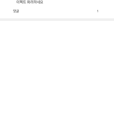
이펙트 화려하네요
댓글
1
공
비
감
공
감