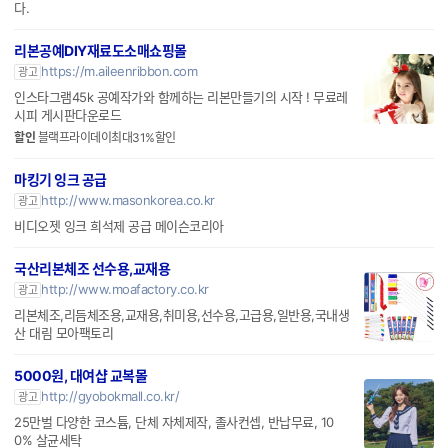
다.
리본공예DIY재료도소매쇼핑몰
https://m.aileenribbon.com
광고
인스타그램45k 공예작가와 함께하는 리본만들기의 시작 ! 무료레
시피 게시판다운로드
할인
블랙프라이데이최대31%할인
마킹기 잉크 공급
http://www.masonkorea.co.kr
광고
비디오젯 잉크 희석제 공급 메이슨코리아
국산리본체조 선수용,교재용
http://www.moafactory.co.kr
광고
리본체조,리듬체조용,교재용,취미용,선수용,고급용,일반용,국내생
산 대림 모아팩토리
5000원, 대여샵 교복몰
http://gyobokmall.co.kr/
광고
25만벌 다양한 코스튬, 단체 자체제작, 졸사컨셉, 반납무료, 10
0% 살균세탁