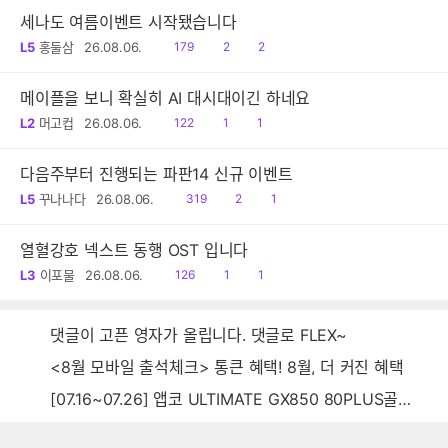
세나도 여름이벤트 시작됐습니다
읽
공
댓
L5
홍둘삼
26.08.06.
179
2
2
음
감
글
메이플을 보니 확실히 AI 대시대이긴 하네요
읽
공
댓
L2
머고컵
26.08.06.
122
1
1
음
감
글
다음주부터 진행되는 파판14 신규 이벤트
읽
공
댓
L5
꾸나나다
26.08.06.
319
2
1
음
감
글
열혈강호 넥스트 동행 OST 입니다
읽
공
댓
L3
이포물
26.08.06.
126
1
1
음
감
글
댓글이 고픈 영자가 올립니다. 댓글로 FLEX~
<8월 모바일 출석체크> 통큰 혜택! 8월, 더 커진 혜택
[07.16~07.26] 앱코 ULTIMATE GX850 80PLUS골드 풀모듈러 ATX3.0 블랙