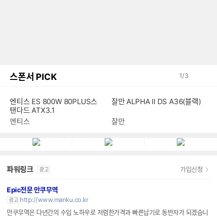
스폰서 PICK
1
/
3
엔티스 ES 800W 80PLUS스
잘만 ALPHA II DS A36(블랙)
탠다드 ATX3.1
엔티스
잘만
파워링크
가입신청
광고
Epic전문 만쿠무역
http://www.manku.co.kr
광고
만쿠무역은 다년간의 수입 노하우로 저렴한가격과 빠른납기로 동반자가 되겠습니