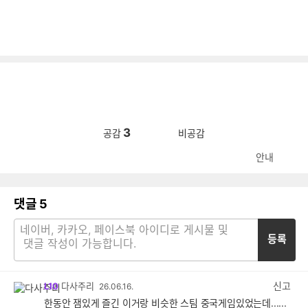
3
공감
비공감
안내
댓글
5
등록
신고
L10
다사주리
26.06.16.
한동안 잼있게 즐긴 이거랑 비슷한 스팀 중국게임있었는데......