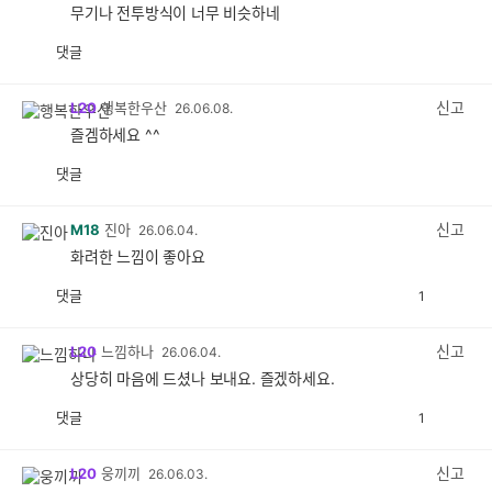
무기나 전투방식이 너무 비슷하네
댓글
공
비
감
공
감
신고
L20
행복한우산
26.06.08.
즐겜하세요 ^^
댓글
공
비
감
공
감
신고
M18
진아
26.06.04.
화려한 느낌이 좋아요
댓글
1
공
비
감
공
감
신고
L20
느낌하나
26.06.04.
상당히 마음에 드셨나 보내요. 즐겠하세요.
댓글
1
공
비
감
공
감
신고
L20
웅끼끼
26.06.03.