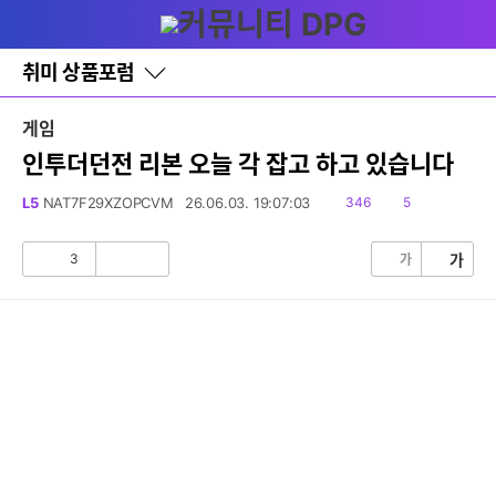
다
글쓰기
메뉴
나
와
홈
취미 상품포럼
바
로
가
게임
기
레
인투더던전 리본 오늘 각 잡고 하고 있습니다
이
어
읽
댓
L5
NAT7F29XZOPCVM
26.06.03. 19:07:03
346
5
창
음
글
토
글
3
가
가
공
비
감
공
감