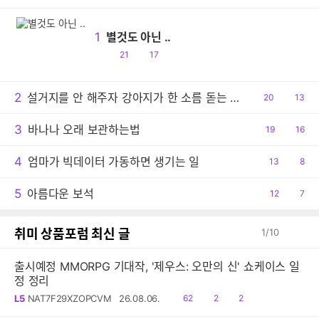
1
별것도 아닌 ..
공
댓
21
17
감
글
2
설거지를 안 해주자 강아지가 한 소름 돋는 행동
공
20
댓
13
감
글
3
바나나 오래 보관하는법
공
19
댓
16
감
글
4
엄마가 빅데이터 가동하면 생기는 일
공
13
댓
8
감
글
5
아름다운 보석
공
12
댓
7
감
글
취미 상품포럼 최신 글
1
/
10
출시예정 MMORPG 기대작, '제우스: 오만의 신' 쇼케이스 일
정 정리
읽
공
댓
L5
NAT7F29XZOPCVM
26.08.06.
62
2
2
음
감
글