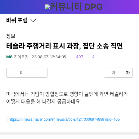
다
메뉴
나
와
홈
바퀴 포럼
바
로
가
정보
기
레
테슬라 주행거리 표시 과장, 집단 소송 직면
이
어
읽
댓
M6
히이로진
23.08.07. 12:34:05
407
4
창
음
글
토
글
3
가
가
공
비
감
공
감
미국에서는 기업이 망할정도로 영향이 클텐데 과연 테슬라가
어떻게 대응을 해 나갈지 궁금하네요.
https://n.news.naver.com/mnews/article/421/0006974899?sid=105