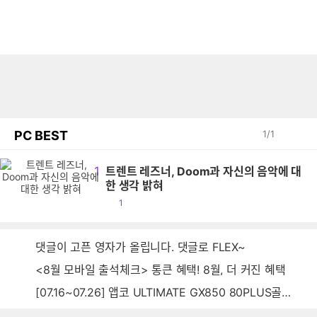
PC BEST
1
/
1
1
트렌트 레즈너, Doom과 자신의 음악에 대
한 생각 밝혀
공
1
감
댓글이 고픈 영자가 올립니다. 댓글로 FLEX~
<8월 모바일 출석체크> 통큰 혜택! 8월, 더 커진 혜택
[07.16~07.26] 앱코 ULTIMATE GX850 80PLUS골드 풀모듈러 ATX3.0 블랙