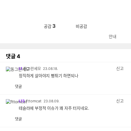
3
공감
비공감
안내
댓글
4
신고
L1
동그란세모
23.08.18.
정직하게 살아야지 뻥튀기 하면되나
댓글
공
비
감
공
감
신고
L13
fttomcat
23.08.09.
테슬라에 부정적 이슈가 꽤 자주 터지네요.
댓글
공
비
감
공
감