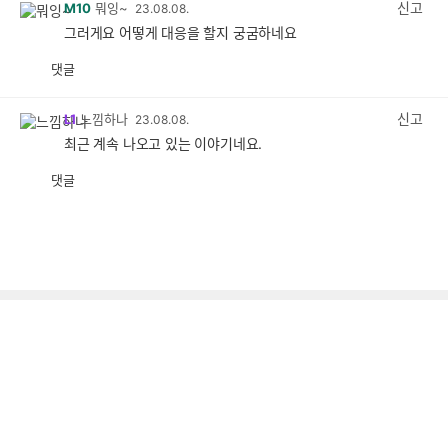
신고
M10
뭐잉~
23.08.08.
그러게요 어떻게 대응을 할지 궁굼하네요
댓글
공
비
감
공
감
신고
L1
느낌하나
23.08.08.
최근 계속 나오고 있는 이야기네요.
댓글
공
비
감
공
감