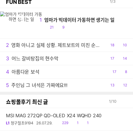
FUN BEST
1
/
3
엄
1
엄마가 빅데이터 가동하면 생기는 일
공
댓
21
9
감
글
2
영화 아니고 실제 상황. 제트보트의 미친 순발력
공
18
댓
10
감
글
3
어느 갈비탕집의 현수막
공
17
댓
14
감
글
4
아름다운 보석
공
17
댓
8
감
글
5
주인님 그 녀석은 가짜에요!!!
공
13
댓
12
감
글
쇼핑몰후기 최신 글
1
/
10
MSI MAG 272QP QD-OLED X24 WQHD 240
읽
공
댓
L1
청구절초9194
26.07.29.
229
1
1
음
감
글