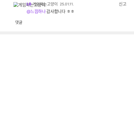
감
신고
L6
게임하는고양이
25.01.11.
@느낌하나
감사합니다 ㅎㅎ
댓글
공
비
감
공
감