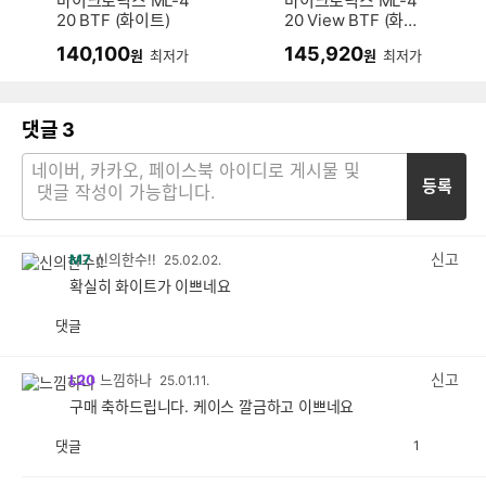
마이크로닉스 ML-4
마이크로닉스 ML-4
20 BTF (화이트)
20 View BTF (화이
트)
140,100
145,920
원
최저가
원
최저가
댓글
3
등록
신고
M7
신의한수!!
25.02.02.
확실히 화이트가 이쁘네요
댓글
공
비
감
공
감
신고
L20
느낌하나
25.01.11.
구매 축하드립니다. 케이스 깔금하고 이쁘네요
댓글
1
공
비
감
공