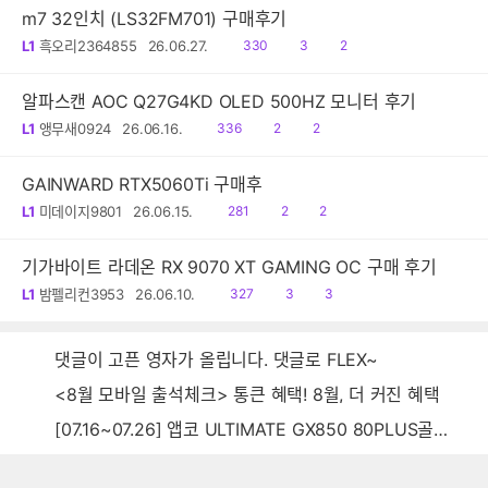
m7 32인치 (LS32FM701) 구매후기
읽
공
댓
L1
흑오리2364855
26.06.27.
330
3
2
음
감
글
알파스캔 AOC Q27G4KD OLED 500HZ 모니터 후기
읽
공
댓
L1
앵무새0924
26.06.16.
336
2
2
음
감
글
GAINWARD RTX5060Ti 구매후
읽
공
댓
L1
미데이지9801
26.06.15.
281
2
2
음
감
글
기가바이트 라데온 RX 9070 XT GAMING OC 구매 후기
읽
공
댓
L1
밤펠리컨3953
26.06.10.
327
3
3
음
감
글
댓글이 고픈 영자가 올립니다. 댓글로 FLEX~
<8월 모바일 출석체크> 통큰 혜택! 8월, 더 커진 혜택
[07.16~07.26] 앱코 ULTIMATE GX850 80PLUS골드 풀모듈러 ATX3.0 블랙