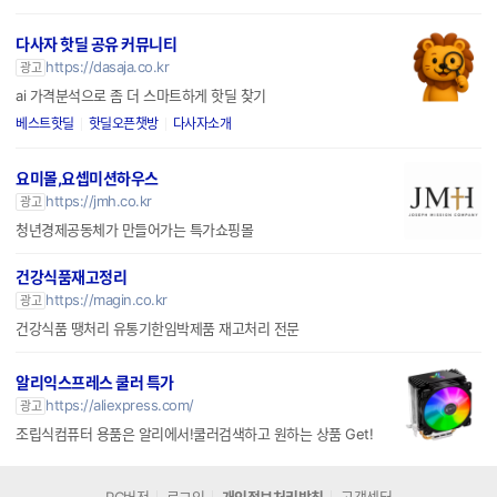
다사자 핫딜 공유 커뮤니티
https://dasaja.co.kr
광고
ai 가격분석으로 좀 더 스마트하게 핫딜 찾기
베스트핫딜
핫딜오픈챗방
다사자소개
요미몰,요셉미션하우스
https://jmh.co.kr
광고
청년경제공동체가 만들어가는 특가쇼핑몰
건강식품재고정리
https://magin.co.kr
광고
건강식품 땡처리 유통기한임박제품 재고처리 전문
알리익스프레스 쿨러 특가
https://aliexpress.com/
광고
조립식컴퓨터 용품은 알리에서!쿨러검색하고 원하는 상품 Get!