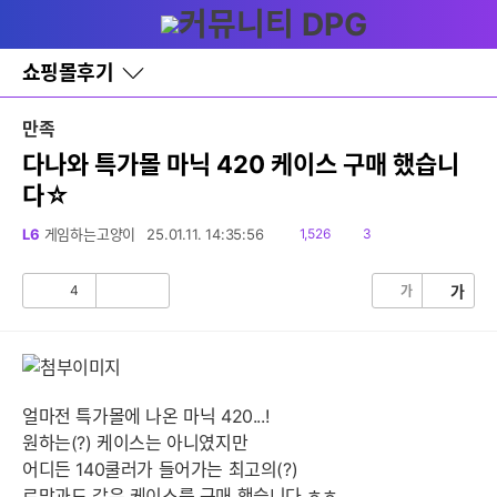
다
글쓰기
메뉴
나
와
홈
쇼핑몰후기
바
로
가
만족
기
레
다나와 특가몰 마닉 420 케이스 구매 했습니
이
다☆
어
창
토
읽
댓
L6
게임하는고양이
25.01.11. 14:35:56
1,526
3
글
음
글
4
가
가
공
비
감
공
감
얼마전 특가몰에 나온 마닉 420...!
원하는(?) 케이스는 아니였지만
어디든 140쿨러가 들어가는 최고의(?)
로망과도 같은 케이스를 구매 했습니다.ㅎㅎ