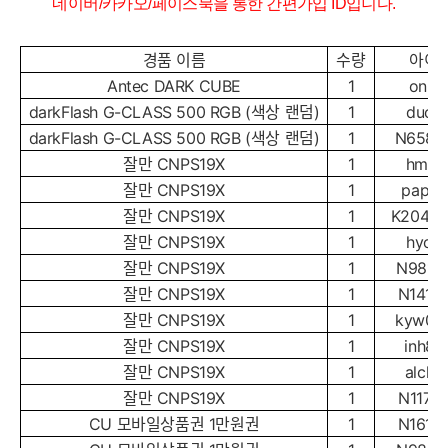
네이버/카카오/페이스북을 통한 간편가입 ID입니다.
경품 이름
수량
아이
Antec DARK CUBE
1
oni**
darkFlash G-CLASS 500 RGB (색상 랜덤)
1
duc**
darkFlash G-CLASS 500 RGB (색상 랜덤)
1
N6582
잘만 CNPS19X
1
hmr**
잘만 CNPS19X
1
papa*
잘만 CNPS19X
1
K20442
잘만 CNPS19X
1
hyo**
잘만 CNPS19X
1
N9812
잘만 CNPS19X
1
N1412*
잘만 CNPS19X
1
kyw00
잘만 CNPS19X
1
inh8*
잘만 CNPS19X
1
alch*
잘만 CNPS19X
1
N1172*
CU 모바일상품권 1만원권
1
N1619*