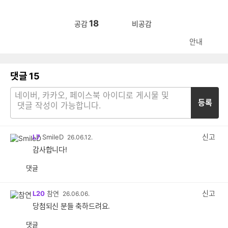
18
공감
비공감
안내
댓글
15
등록
신고
L7
SmileD
26.06.12.
감사합니다!
댓글
공
비
감
공
감
신고
L20
참연
26.06.06.
당첨되신 분들 축하드려요.
댓글