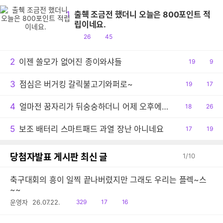
1
출췍 조금전 했더니 오늘은 800포인트 적
립이네요.
공
댓
26
45
감
글
2
이젠 쓸모가 없어진 종이와샤들
공
19
댓
9
감
글
3
점심은 버거킹 갈릭불고기와퍼로~
공
19
댓
17
감
글
4
얼마전 꿈자리가 뒤숭숭하더니 어제 오후에는 결국 사고 당했습니다.
공
18
댓
26
감
글
5
보조 배터리 스마트패드 과열 장난 아니네요
공
17
댓
19
감
글
당첨자발표 게시판 최신 글
1
/
10
축구대회의 흥이 일찍 끝나버렸지만 그래도 우리는 플렉~스
~~
읽
공
댓
운영자
26.07.22.
329
17
16
음
감
글