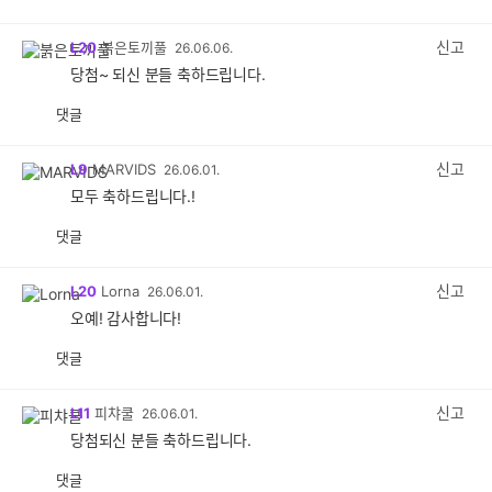
공
비
감
공
감
신고
L20
붉은토끼풀
26.06.06.
당첨~ 되신 분들 축하드립니다.
댓글
공
비
감
공
감
신고
L9
MARVIDS
26.06.01.
모두 축하드립니다.!
댓글
공
비
감
공
감
신고
L20
Lorna
26.06.01.
오예! 감사합니다!
댓글
공
비
감
공
감
신고
L11
피챠쿨
26.06.01.
당첨되신 분들 축하드립니다.
댓글
공
비