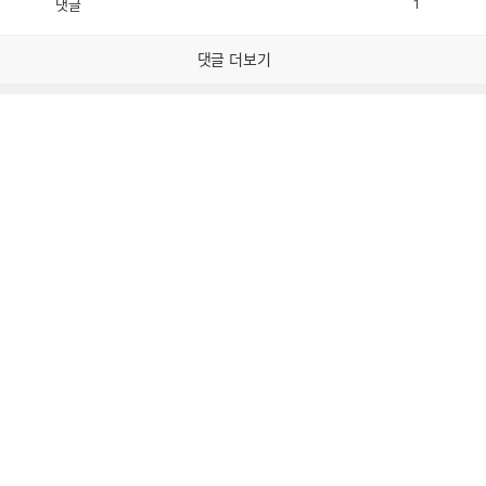
댓글
1
공
비
감
공
감
댓글 더보기