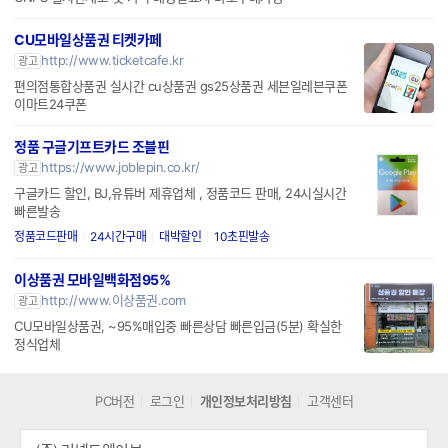
CU모바일상품권 티켓카페
http://www.ticketcafe.kr
광고
편의점통합상품권 실시간 cu상품권 gs25상품권 세븐일레븐쿠폰
이마트24쿠폰
정품 구글기프트카드 조블핀
https://www.joblepin.co.kr/
광고
구글카드 할인, BJ,유튜버 제휴업체 , 정품코드 판매, 24시실시간
빠른발송
정품코드판매
24시간구매
대박할인
10초핀발송
이상품권 모바일백화점95%
http://www.이상품권.com
광고
CU모바일상품권, ~95%매입중 빠른상담 빠른입금(5분) 확실한
정식업체
PC버전
로그인
개인정보처리방침
고객센터