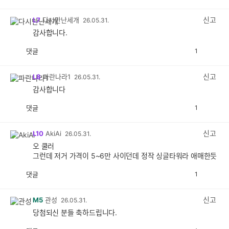
감
공
감
신고
L7
다시만난세개
26.05.31.
감사합니다.
댓글
1
공
비
감
공
감
신고
L8
파란나라1
26.05.31.
감사합니다
댓글
1
공
비
감
공
감
신고
L10
AkiAi
26.05.31.
오 쿨러
그런데 저거 가격이 5~6만 사이던데 정작 싱글타워라 애매한듯
댓글
1
공
비
감
공
감
신고
M5
관성
26.05.31.
당첨되신 분들 축하드립니다.