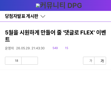
다
메뉴
나
와
홈
당첨자발표 게시판
바
로
가
기
5월을 시원하게 만들어 줄 '댓글로 FLEX' 이벤
레
트
이
어
창
읽
댓
운영자
26.05.29. 21:43:30
549
15
토
음
글
글
18
가
가
공
비
감
공
감