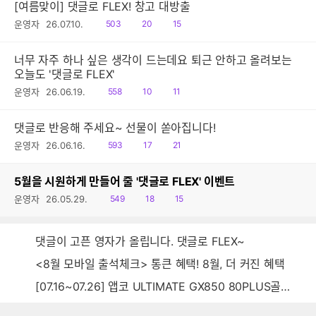
[여름맞이] 댓글로 FLEX! 창고 대방출
읽
공
댓
운영자
26.07.10.
503
20
15
음
감
글
너무 자주 하나 싶은 생각이 드는데요 퇴근 안하고 올려보는
오늘도 '댓글로 FLEX'
읽
공
댓
운영자
26.06.19.
558
10
11
음
감
글
댓글로 반응해 주세요~ 선물이 쏟아집니다!
읽
공
댓
운영자
26.06.16.
593
17
21
음
감
글
5월을 시원하게 만들어 줄 '댓글로 FLEX' 이벤트
읽
공
댓
운영자
26.05.29.
549
18
15
음
감
글
댓글이 고픈 영자가 올립니다. 댓글로 FLEX~
<8월 모바일 출석체크> 통큰 혜택! 8월, 더 커진 혜택
[07.16~07.26] 앱코 ULTIMATE GX850 80PLUS골드 풀모듈러 ATX3.0 블랙