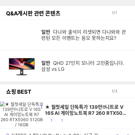
Q&A게시판 관련 콘텐츠
1
/
1
일반
다나와 출석이 리셋되면 다나와와 관
다
련된 모든 이벤트는 응모 못하는지요?
일반
QHD 27인치 모니터 고민중입니다.
삼성 vs LG
쇼핑 BEST
1
/
3
1
★ 월첫세일 단독특가 139만!!니트로 V
16S AI 게이밍노트북 R7 260 RTX5060
512GB / 16GB
공
댓
1
1
감
글