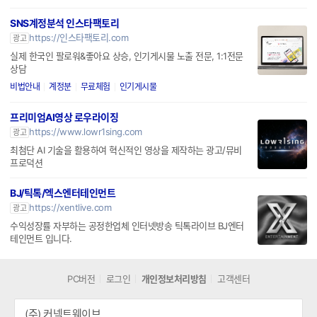
SNS계정분석 인스타팩토리
https://인스타팩토리.com
광고
실제 한국인 팔로워&좋아요 상승, 인기게시물 노출 전문, 1:1전문
상담
비법안내
계정분
무료체험
인기게시물
프리미엄AI영상 로우라이징
https://www.lowr1sing.com
광고
최첨단 AI 기술을 활용하여 혁신적인 영상을 제작하는 광고/뮤비
프로덕션
BJ/틱톡/엑스엔터테인먼트
https://xentlive.com
광고
수익성장률 자부하는 공정한업체 인터넷방송 틱톡라이브 BJ엔터
테인먼트 입니다.
PC버전
로그인
개인정보처리방침
고객센터
(주) 커넥트웨이브