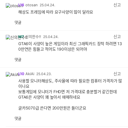
신고
L16
otosan
25.04.24.
해상도 프레임에 따라 요구사양이 많이 달라요
댓글
공
비
감
공
감
신고
M7
신의한수!!
25.04.24.
GTA6이 사양이 높은 게임이라 최신 그래픽카드 장착 하려면 13
0만연은 힘들고 적어도 190이상은 되어야
댓글
공
비
감
공
감
신고
L10
AkiAi
25.04.23.
사용할 모니터해상도, 주사율에 따라 필요한 컴퓨터 가격차가 많
이나요
보통게임에 모니터가 FHD면 저 가격대로 충분할거 같긴한데
GTA6은 사양이 꽤 높아서 애매하네요
글카5070급 쓴다면 200만원은 들더군요
댓글
공
비
감
공