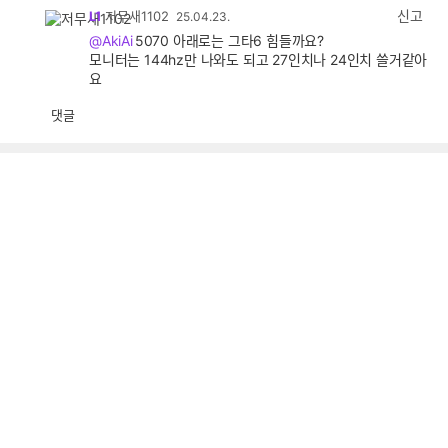
감
신고
L1
저무새1102
25.04.23.
@AkiAi
5070 아래로는 그타6 힘들까요?
모니터는 144hz만 나와도 되고 27인치나 24인치 쓸거같아
요
댓글
공
비
감
공
감