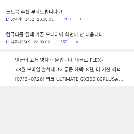
음
감
글
노트북 추천 부탁드립니다~!
읽
댓
L1
꿈달리아3452
26.08.05.
200
1
음
글
컴퓨터를 킬때 가끔 모니터에 화면이 안 나옵니다
읽
댓
L1
저무새5509
26.08.02.
357
4
음
글
댓글이 고픈 영자가 올립니다. 댓글로 FLEX~
<8월 모바일 출석체크> 통큰 혜택! 8월, 더 커진 혜택
[07.16~07.26] 앱코 ULTIMATE GX850 80PLUS골드 풀모듈러 ATX3.0 블랙