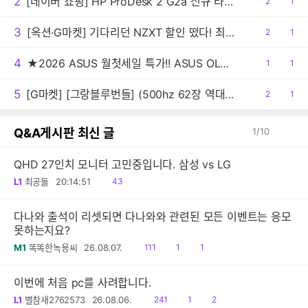
2
[네이버 쇼핑] HP ProDesk 2 G2a 신규 라인업 출시 [DG1T7PT / 1,299,000원 ＆ DG1T5PT / 1,469,000원 ＆ DG1Q4PT / 1,599,000원]
공
2
댓
1
감
글
3
[옥션·G마켓] 기다리던 NZXT 할인 떴다! 최대 22%+추가선물혜택까지!
공
2
댓
1
감
글
4
★2026 ASUS 월첫세일 특가!! ASUS OLED 젠북 A16 UX3607QA 4가지 시리즈
공
1
댓
1
감
글
5
[G마켓] [그랑블루번들] (500hz 62장 역대가) MSI MAG 272QP QD-OLED X50 WQHD 500 모니터 (최종:620,160원)
공
2
댓
1
감
글
Q&A게시판 최신 글
1
/
10
QHD 27인치 모니터 고민중입니다. 삼성 vs LG
읽
L1
최공돌
20:14:51
43
음
다나와 출석이 리셋되면 다나와와 관련된 모든 이벤트는 응모
못하는지요?
읽
공
댓
M1
똑똑한녹용씨
26.08.07.
111
1
1
음
감
글
이번에 처음 pc를 사려합니다.
읽
공
댓
L1
별참새2762573
26.08.06.
241
1
2