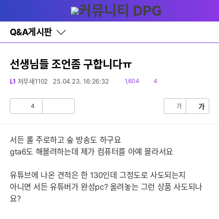
다
글쓰기
메뉴
나
와
홈
Q&A게시판
바
로
가
기
선생님들 조언좀 구합니다ㅠ
레
이
읽
댓
L1
저무새1102
25.04.23. 16:26:32
1,604
4
어
음
글
창
토
4
가
가
공
비
글
감
공
감
서든 롤 주로하고 숲 방송도 하구요
gta6도 해볼려하는데 제가 컴퓨터를 아예 몰라서요
유튜브에 나온 견적은 한 130인데 그정도로 사도되는지
아니면 서든 유튜버가 완성pc? 올려놓는 그런 상품 사도되나
요?