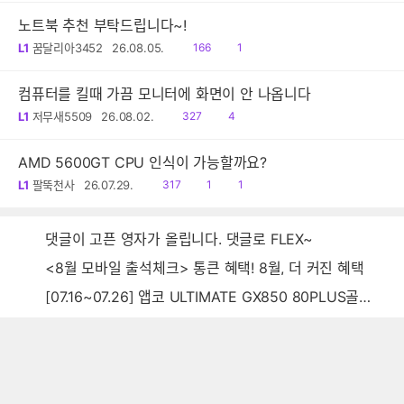
노트북 추천 부탁드립니다~!
읽
댓
L1
꿈달리아3452
26.08.05.
166
1
음
글
컴퓨터를 킬때 가끔 모니터에 화면이 안 나옵니다
읽
댓
L1
저무새5509
26.08.02.
327
4
음
글
AMD 5600GT CPU 인식이 가능할까요?
읽
공
댓
L1
팔뚝천사
26.07.29.
317
1
1
음
감
글
댓글이 고픈 영자가 올립니다. 댓글로 FLEX~
<8월 모바일 출석체크> 통큰 혜택! 8월, 더 커진 혜택
[07.16~07.26] 앱코 ULTIMATE GX850 80PLUS골드 풀모듈러 ATX3.0 블랙