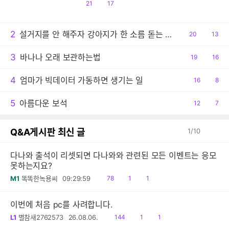
공
댓
21
17
감
글
2
설거지를 안 해주자 강아지가 한 소름 돋는 행동
공
20
댓
13
감
글
3
바나나 오래 보관하는법
공
19
댓
16
감
글
4
엄마가 빅데이터 가동하면 생기는 일
공
16
댓
8
감
글
5
아름다운 보석
공
12
댓
7
감
글
Q&A게시판 최신 글
1
/
10
다나와 출석이 리셋되면 다나와와 관련된 모든 이벤트는 응모
못하는지요?
읽
공
댓
M1
똑똑한녹용씨
09:29:59
78
1
1
음
감
글
이번에 처음 pc를 사려합니다.
읽
공
댓
L1
별참새2762573
26.08.06.
144
1
1
음
감
글