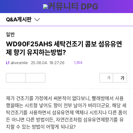
다
글쓰기
메뉴
나
와
홈
Q&A게시판
바
로
가
일반
기
레
WD90F25AHS 세탁건조기 콤보 섬유유연
이
제 향기 유지하는방법?
어
창
토
읽
L1
alivesmile
25.06.04. 18:27:26
1,554
글
음
가
가
공
비
감
공
감
제가 건조기를 가정에서 써본적이 없다보니, 빨래방에서 사용
했을때는 시트형 넣어도 향이 전부 날아가 버리더군요. 해당 세
탁건조기를 사용하면서 섬유유연제 액체나 시트지나 다른 폼이
든 아니면 다른 방법이든, 자연건조처럼 섬유유연제향기를 유
지할 수 있는 방법이 어떻게 되나요?