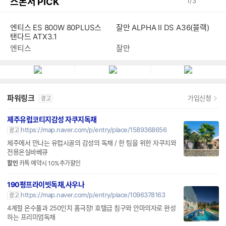
스폰서 PICK
1
/
3
잘만 ALPHA II DS A36(블랙)
엔티스 ES 800W 80PLUS스
탠다드 ATX3.1
잘만
엔티스
파워링크
가입신청
광고
제주유럽코티지감성 자쿠지독채
https://map.naver.com/p/entry/place/1589368656
광고
제주에서 만나는 유럽시골의 감성의 독채 / 한 팀을 위한 자쿠지와
전용온실바베큐
할인
카톡 예약시 10%추가할인
190평프라이빗독채,사우나
https://map.naver.com/p/entry/place/1096378163
광고
4계절 온수풀과 250인치 홈극장! 호텔급 침구와 안마의자로 완성