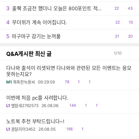
3
출췍 조금전 했더니 오늘은 800포인트 적립이네요.
공
22
댓
43
감
글
4
무더위가 계속 이어집니다.
공
22
댓
15
감
글
5
마구마구 감기는 눈꺼풀
공
21
댓
20
감
글
Q&A게시판 최신 글
1
/
10
다나와 출석이 리셋되면 다나와와 관련된 모든 이벤트는 응모
못하는지요?
읽
공
댓
M1
똑똑한녹용씨
09:29:59
78
1
1
음
감
글
이번에 처음 pc를 사려합니다.
읽
공
댓
L1
별참새2762573
26.08.06.
144
1
1
음
감
글
노트북 추천 부탁드립니다~!
읽
댓
L1
꿈달리아3452
26.08.05.
166
1
음
글