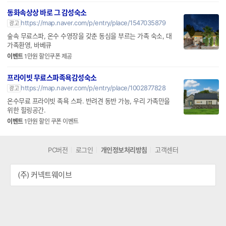
하는 프리미엄독채
동화속상상 바로 그 감성숙소
https://map.naver.com/p/entry/place/1547035879
광고
숲속 무료스파, 온수 수영장을 갖춘 동심을 부르는 가족 숙소, 대
가족환영, 바베큐
이벤트
1만원 할인쿠폰 제공
프라이빗 무료스파족욕감성숙소
https://map.naver.com/p/entry/place/1002877828
광고
온수무료 프라이빗 족욕 스파. 반려견 동반 가능, 우리 가족만을
위한 힐링공간.
이벤트
1만원 할인 쿠폰 이벤트
PC버전
로그인
개인정보처리방침
고객센터
(주) 커넥트웨이브