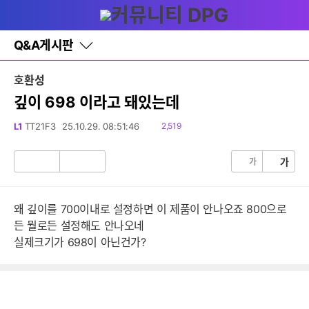
다
글쓰기
메뉴
나
와
홈
Q&A게시판
바
로
가
호환성
기
레
깊이 698 이라고 돼있는데
이
어
읽
L1
TT21F3
25.10.29. 08:51:46
2,519
창
음
토
글
가
가
공
비
감
공
감
왜 깊이를 700이내로 설정하면 이 제품이 안나오죠 800으로
든 뭘로든 설정해도 안나오네
실제크기가 698이 아닌건가?