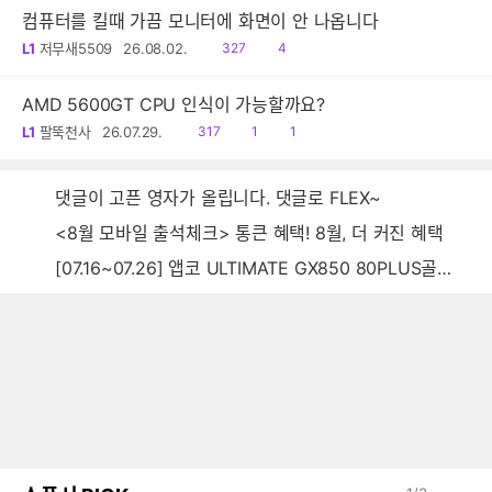
컴퓨터를 킬때 가끔 모니터에 화면이 안 나옵니다
읽
댓
L1
저무새5509
26.08.02.
327
4
음
글
AMD 5600GT CPU 인식이 가능할까요?
읽
공
댓
L1
팔뚝천사
26.07.29.
317
1
1
음
감
글
댓글이 고픈 영자가 올립니다. 댓글로 FLEX~
<8월 모바일 출석체크> 통큰 혜택! 8월, 더 커진 혜택
[07.16~07.26] 앱코 ULTIMATE GX850 80PLUS골드 풀모듈러 ATX3.0 블랙