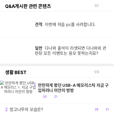
Q&A게시판 관련 콘텐츠
1
/
1
이
견적
이번에 처음 pc를 사려합니다.
일반
다나와 출석이 리셋되면 다나와와 관
다
련된 모든 이벤트는 응모 못하는지요?
생활 BEST
1
/
3
1
만만하게 봤던 USB-A 메모리스틱 지금 구
만
입하려니 어안이 벙벙
공
댓
30
21
감
글
2
망고나무의 모습은?
공
28
댓
21
감
글