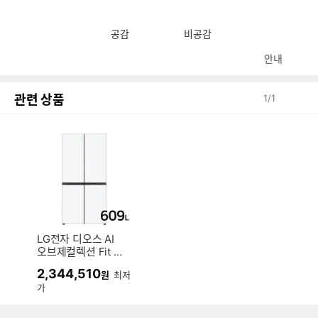
공감
비공감
안내
관련 상품
1
/
1
LG전자 디오스 AI
오브제컬렉션 Fit &
Max M616MQQ0
2,344,510
원
최저
M1 (전국무료)
가