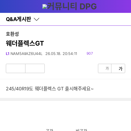
다
글쓰기
메뉴
나
와
홈
Q&A게시판
바
로
가
호환성
기
레
웨더플렉스GT
이
어
읽
L1
NAM5AIIAZ6U44L
26.05.18. 20:54:11
907
창
음
토
글
가
가
공
비
감
공
감
245/40R19도 웨더플렉스 GT 출시해주세요~
공감
비공감