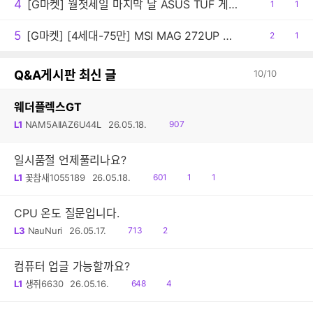
4
[G마켓] 월첫세일 마지막 날 ASUS TUF 게이밍노트북 A16 FA608UHI-TU148 최종 139만원대!
공
1
댓
1
감
글
5
[G마켓] [4세대-75만] MSI MAG 272UP QD-OLED E16 4K 165 게이밍 모니터 (최종:755,148원)
공
2
댓
1
감
글
Q&A게시판 최신 글
10
/
10
웨더플렉스GT
읽
L1
NAM5AIIAZ6U44L
26.05.18.
907
음
일시품절 언제풀리나요?
읽
공
댓
L1
꽃참새1055189
26.05.18.
601
1
1
음
감
글
CPU 온도 질문입니다.
읽
댓
L3
NauNuri
26.05.17.
713
2
음
글
컴퓨터 업글 가능할까요?
읽
댓
L1
생쥐6630
26.05.16.
648
4
음
글