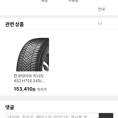
안내
관련 상품
1
/
1
한국타이어 키너지
4S2 H750 245/40
R19 (장착비별도)
153,410
원
최저가
댓글