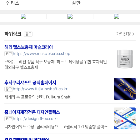
엔티스 ES 800W 80PLUS스
탠다드 ATX3.1
잘만
엔티스
파워링크
가입신청
광고
해외 헬스보충제 머슬코리아
https://www.musclekorea.shop
광고
코어뉴트리션 정품 직구 보충제, 하드 트레이닝을 위한 효과적인
해외직구 헬스보충제
후지쿠라샤프트 공식홈페이지
http://www.fujikurashaft.co.kr
광고
세계의 톱 프로들의 신뢰. Fujikura Shaft
홈페이지제작전문 디자인플렉스
https://design.fl-ex.co.kr
광고
디자인어워드 수상, 합리적비용으로 고퀄리티 1 :1 맞춤형 플렉스