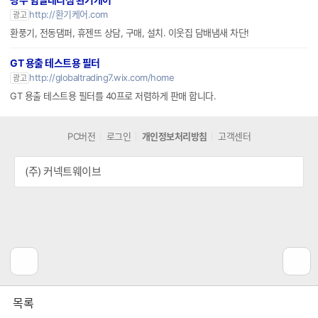
광주 힘펠대리점 환기케어
http://환기케어.com
광고
환풍기, 전동댐퍼, 휴젠뜨 상담, 구매, 설치. 이웃집 담배냄새 차단!
GT 용출 테스트용 필터
http://globaltrading7.wix.com/home
광고
GT 용출 테스트용 필터를 40프로 저렴하게 판매 합니다.
PC버전
로그인
개인정보처리방침
고객센터
(주) 커넥트웨이브
공
비
목록
감
공