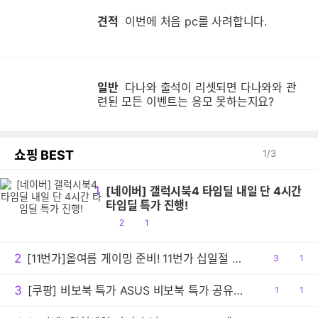
이
견적
이번에 처음 pc를 사려합니다.
일반
다나와 출석이 리셋되면 다나와와 관
다
련된 모든 이벤트는 응모 못하는지요?
쇼핑 BEST
1
/
3
1
[네이버] 갤럭시북4 타임딜 내일 단 4시간
타임딜 특가 진행!
공
댓
2
1
감
글
2
[11번가]올여름 게이밍 준비! 11번가 십일절 ASUS TUF A14 특가
공
3
댓
1
감
글
3
[쿠팡] 비보북 특가 ASUS 비보북 특가 공유드립니다.
공
1
댓
1
감
글