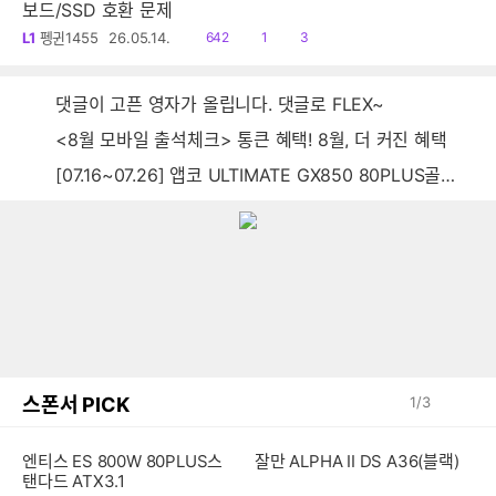
보드/SSD 호환 문제
읽
공
댓
L1
펭귄1455
26.05.14.
642
1
3
음
감
글
댓글이 고픈 영자가 올립니다. 댓글로 FLEX~
<8월 모바일 출석체크> 통큰 혜택! 8월, 더 커진 혜택
[07.16~07.26] 앱코 ULTIMATE GX850 80PLUS골드 풀모듈러 ATX3.0 블랙
스폰서 PICK
1
/
3
잘만 ALPHA II DS A36(블랙)