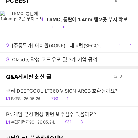
PC BEST
1
/
1
1
TSMC, 룽탄에 1.4nm 팹 2곳 부지 확보
공
댓
1
1
감
글
2
[주중특가] 에이원(AONE) · 세고텝(SEGOTEP) 쿨링팬 주중 5일 한정 특가 및 1+1 프로모션 안내!
공
1
댓
1
감
글
3
Claude, 악성 코드 유포 및 3개 기업 공격
Q&A게시판 최신 글
10
/
10
쿨러 DEEPCOOL LT360 VISION ARGB 호환될까요?
읽
댓
L1
BKFS
26.05.26.
790
1
음
글
Pc 게임 끊김 현상 한번 봐주실수 있을까요?
읽
댓
L1
순펠리컨7190
26.05.24.
931
3
음
글
코딩용 노트북 추천해쥬세요