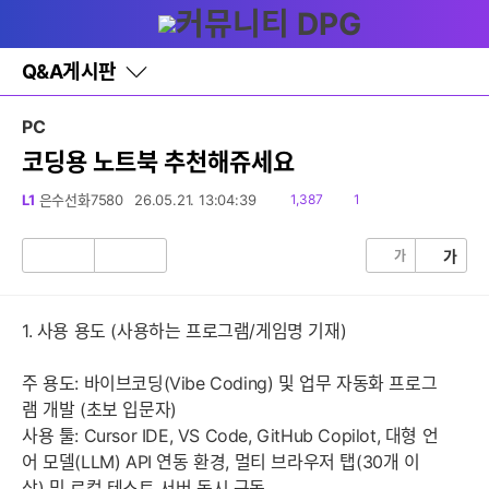
다
글쓰기
메뉴
나
와
홈
Q&A게시판
바
로
가
PC
기
레
코딩용 노트북 추천해쥬세요
이
어
읽
댓
L1
은수선화7580
26.05.21. 13:04:39
1,387
1
창
음
글
토
글
가
가
공
비
감
공
감
1. 사용 용도 (사용하는 프로그램/게임명 기재)
주 용도: 바이브코딩(Vibe Coding) 및 업무 자동화 프로그
램 개발 (초보 입문자)
사용 툴: Cursor IDE, VS Code, GitHub Copilot, 대형 언
어 모델(LLM) API 연동 환경, 멀티 브라우저 탭(30개 이
상) 및 로컬 테스트 서버 동시 구동