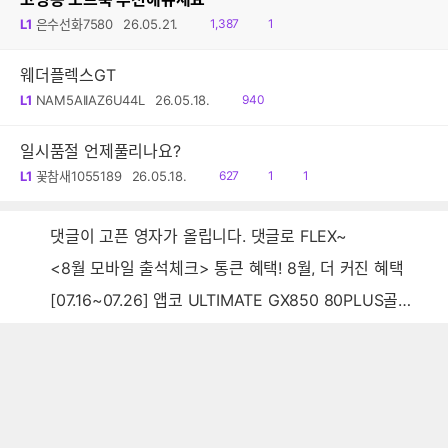
읽
댓
L1
은수선화7580
26.05.21.
1,387
1
음
글
웨더플렉스GT
읽
L1
NAM5AIIAZ6U44L
26.05.18.
940
음
일시품절 언제풀리나요?
읽
공
댓
L1
꽃참새1055189
26.05.18.
627
1
1
음
감
글
댓글이 고픈 영자가 올립니다. 댓글로 FLEX~
<8월 모바일 출석체크> 통큰 혜택! 8월, 더 커진 혜택
[07.16~07.26] 앱코 ULTIMATE GX850 80PLUS골드 풀모듈러 ATX3.0 블랙