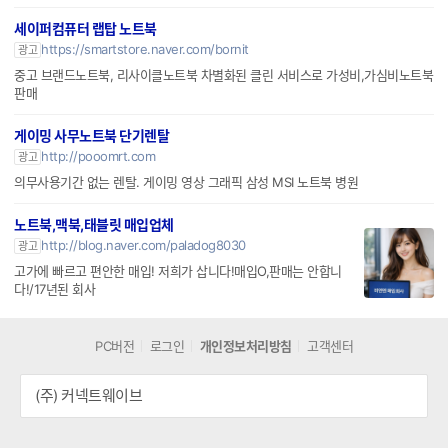
세이퍼컴퓨터 랩탑 노트북
https://smartstore.naver.com/bornit
광고
중고 브랜드노트북, 리사이클노트북 차별화된 클린 서비스로 가성비,가심비노트북
판매
게이밍 사무노트북 단기렌탈
http://pooomrt.com
광고
의무사용기간 없는 렌탈. 게이밍 영상 그래픽 삼성 MSI 노트북 병원
노트북,맥북,태블릿 매입업체
http://blog.naver.com/paladog8030
광고
고가에 빠르고 편안한 매입! 저희가 삽니다!매입O,판매는 안합니
다!/17년된 회사
PC버전
로그인
개인정보처리방침
고객센터
(주) 커넥트웨이브