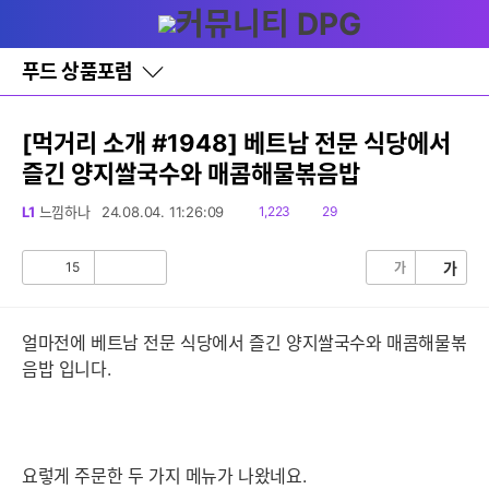
다
글쓰기
메뉴
나
와
홈
푸드 상품포럼
바
로
가
기
[먹거리 소개 #1948] 베트남 전문 식당에서
레
즐긴 양지쌀국수와 매콤해물볶음밥
이
어
창
읽
댓
L1
느낌하나
24.08.04. 11:26:09
1,223
29
토
음
글
글
15
가
가
공
비
감
공
감
얼마전에 베트남 전문 식당에서 즐긴 양지쌀국수와 매콤해물볶
음밥 입니다.
요렇게 주문한 두 가지 메뉴가 나왔네요.