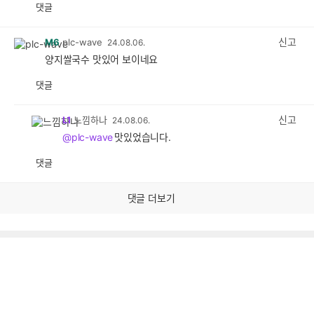
댓글
공
비
감
공
감
신고
M6
plc-wave
24.08.06.
양지쌀국수 맛있어 보이네요
댓글
공
비
감
공
감
신고
L1
느낌하나
24.08.06.
@plc-wave
맛있었습니다.
댓글
공
비
감
공
감
댓글 더보기