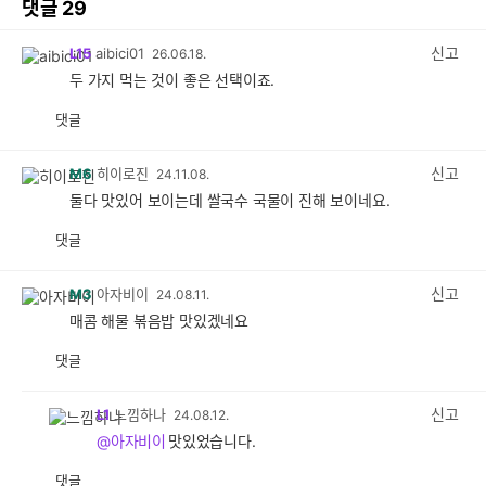
댓글
29
신고
L15
aibici01
26.06.18.
두 가지 먹는 것이 좋은 선택이죠.
댓글
공
비
감
공
감
신고
M6
히이로진
24.11.08.
둘다 맛있어 보이는데 쌀국수 국물이 진해 보이네요.
댓글
공
비
감
공
감
신고
M3
아자비이
24.08.11.
매콤 해물 볶음밥 맛있겠네요
댓글
공
비
감
공
감
신고
L1
느낌하나
24.08.12.
@아자비이
맛있었습니다.
댓글