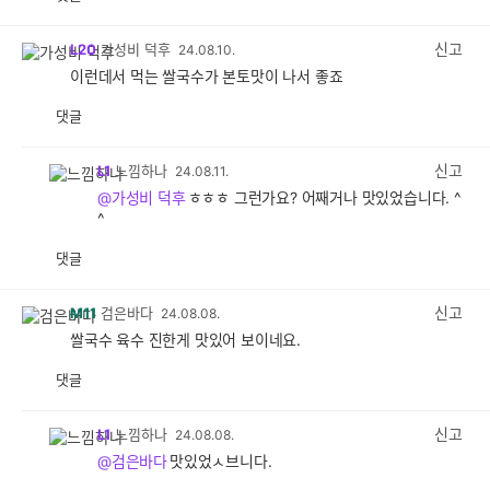
공
비
감
공
감
신고
L20
가성비 덕후
24.08.10.
이런데서 먹는 쌀국수가 본토맛이 나서 좋죠
댓글
공
비
감
공
감
신고
L1
느낌하나
24.08.11.
@가성비 덕후
ㅎㅎㅎ 그런가요? 어째거나 맛있었습니다. ^
^
댓글
공
비
감
공
감
신고
M11
검은바다
24.08.08.
쌀국수 육수 진한게 맛있어 보이네요.
댓글
공
비
감
공
감
신고
L1
느낌하나
24.08.08.
@검은바다
맛있었ㅅ브니다.