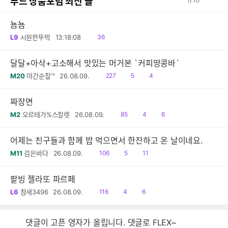
푸드 상품포럼 최신 글
1
/
10
뇸뇸
읽
L9
시원한뚜박
13:18:08
36
음
달달+아삭+고소해서 맛있는 머거본 `커피땅콩바`
읽
공
댓
M20
야간순찰™
26.08.09.
227
5
4
음
감
글
짜장면
읽
공
댓
M2
오르테가%스칼렛
26.08.09.
85
4
6
음
감
글
어제는 친구들과 함께 밥 먹으면서 한잔하고 온 날이네요.
읽
공
댓
M11
검은바다
26.08.09.
106
5
11
음
감
글
팥빙 젤라또 파르페
읽
공
댓
L6
참새3496
26.08.09.
116
4
6
음
감
글
댓글이 고픈 영자가 올립니다. 댓글로 FLEX~