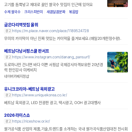
고기를 듬뿍넣고 제대로 끓인 쌀국수 맛집이 인근에 있어요
수제 쌀국수
크리스피반미
새콤달콤분짜
볶음밥
굽은다리역맛집 올위
https://m.place.naver.com/place/1189524728
광고
무미의 카이막이 아닌 진짜 맛있는 카이막을 즐겨보세요.(매일20개한정수량).
베트남다낭서핑스쿨 판서프
https://www.instagram.com/danang_pansurf/
광고
도로하나만 건너면 바다 이쁜 서핑샵 국제강사자격보유한 20년경
력 한인강사 미케비치
네이버카페지정샵
유니크코리아-베트남 옥외광고
https://www.uniquekorea.co.kr/
광고
베트남 옥외광고, LED 전광판 광고, 택시광고, OOH 광고대행사
2026 라이스쇼
https://riceshow.or.kr/
광고
쌀가공식품 산업의 제품,기술,트렌드를 소개하는 국내 쌀가곡식품산업대전 전시회