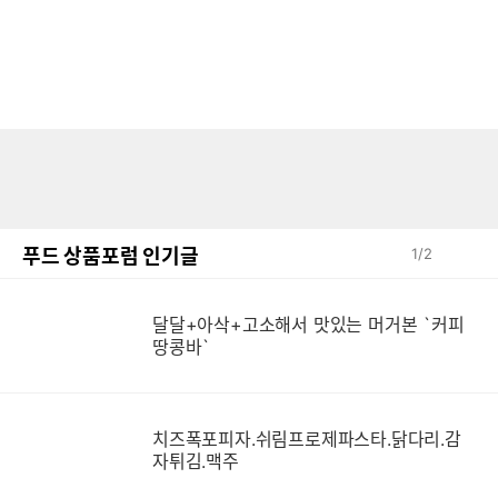
푸드 상품포럼 인기글
1
/
2
달달+아삭+고소해서 맛있는 머거본 `커피
땅콩바`
치즈폭포피자.쉬림프로제파스타.닭다리.감
자튀김.맥주