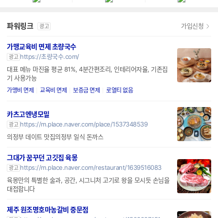
파워링크
가입신청
광고
가맹교육비 면제 초량국수
https://초량국수.com/
광고
대표 메뉴 마진율 평균 81%, 4분간편조리, 인테리어자율, 기존집
기 사용가능
가맹비 면제
교육비 면제
보증금 면제
로열티 없음
카츠고엔냉모밀
https://m.place.naver.com/place/1537348539
광고
의정부 데이트 맛집의정부 일식 돈까스
그대가 꿈꾸던 고깃집 육몽
https://m.place.naver.com/restaurant/1639516083
광고
육몽만의 특별한 술과, 공간, 시그니처 고기로 왕을 모시듯 손님을
대접합니다
제주 원조명호마농갈비 중문점