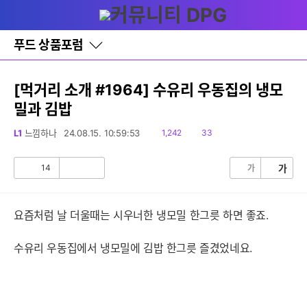
다
글쓰기
메뉴
나
와
홈
푸드 상품포럼
바
로
가
기
[먹거리 소개 #1964] 수유리 우동집의 냉모
레
밀과 김밥
이
어
창
읽
댓
L1
느낌하나
24.08.15. 10:59:53
1,242
33
토
음
글
글
14
가
가
공
비
감
공
감
요즘처럼 날 더울때는 시우너한 냉모밀 한그릇 하면 좋죠.
수유리 우동집에서 냉모밀에 김밥 한그릇 즐겼었네요.