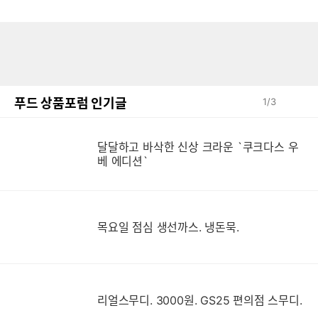
푸드 상품포럼 인기글
1
/
3
달달하고 바삭한 신상 크라운 `쿠크다스 우
베 에디션`
목요일 점심 생선까스. 냉돈묵.
리얼스무디. 3000원. GS25 편의점 스무디.