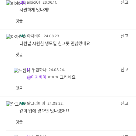
신고
L15
aibici01
26.06.11.
시원하게 맛나게!
댓글
공
비
감
공
감
신고
M3
아자비이
24.08.23.
더원날 시원한 냉모밀 한그릇 괜찮겠네요
댓글
공
비
감
공
감
신고
L1
느낌하나
24.08.24.
@아자비이
ㅎㅎㅎ 그러네요
댓글
공
비
감
공
감
신고
M6
앙그리버머
24.08.22.
같이 입에 넣으면 맛나겠어요.
댓글
공
비
감
공
감