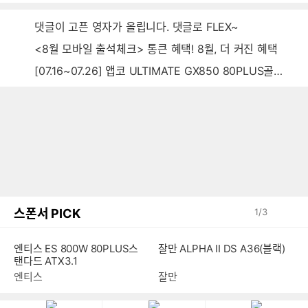
댓글이 고픈 영자가 올립니다. 댓글로 FLEX~
<8월 모바일 출석체크> 통큰 혜택! 8월, 더 커진 혜택
[07.16~07.26] 앱코 ULTIMATE GX850 80PLUS골드 풀모듈러 ATX3.0 블랙
스폰서 PICK
1
/
3
엔티스 ES 800W 80PLUS스
잘만 ALPHA II DS A36(블랙)
탠다드 ATX3.1
엔티스
잘만