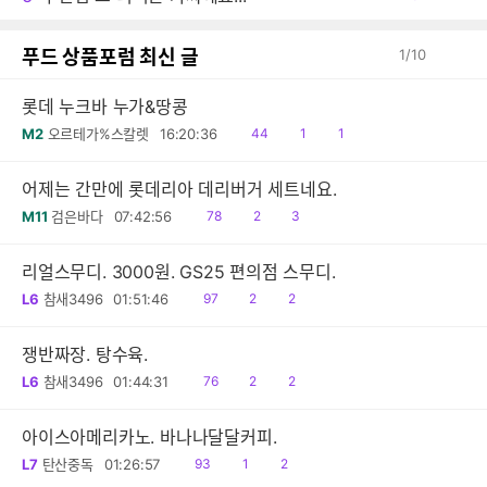
감
글
푸드 상품포럼 최신 글
1
/
10
롯데 누크바 누가&땅콩
읽
공
댓
M2
오르테가%스칼렛
16:20:36
44
1
1
음
감
글
어제는 간만에 롯데리아 데리버거 세트네요.
읽
공
댓
M11
검은바다
07:42:56
78
2
3
음
감
글
리얼스무디. 3000원. GS25 편의점 스무디.
읽
공
댓
L6
참새3496
01:51:46
97
2
2
음
감
글
쟁반짜장. 탕수육.
읽
공
댓
L6
참새3496
01:44:31
76
2
2
음
감
글
아이스아메리카노. 바나나달달커피.
읽
공
댓
L7
탄산중독
01:26:57
93
1
2
음
감
글