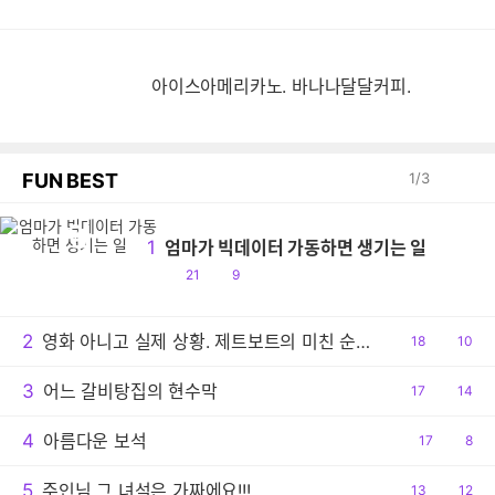
아이스아메리카노. 바나나달달커피.
FUN BEST
1
/
3
엄
1
엄마가 빅데이터 가동하면 생기는 일
공
댓
21
9
감
글
2
영화 아니고 실제 상황. 제트보트의 미친 순발력
공
18
댓
10
감
글
3
어느 갈비탕집의 현수막
공
17
댓
14
감
글
4
아름다운 보석
공
17
댓
8
감
글
5
주인님 그 녀석은 가짜에요!!!
공
13
댓
12