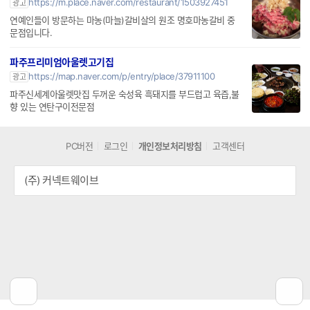
https://m.place.naver.com/restaurant/1503927451
광고
연예인들이 방문하는 마농(마늘)갈비살의 원조 명호마농갈비 중
문점입니다.
파주프리미엄아울렛고기집
https://map.naver.com/p/entry/place/37911100
광고
파주신세계아울렛맛집 두꺼운 숙성육 흑돼지를 부드럽고 육즙,불
향 있는 연탄구이전문점
PC버전
로그인
개인정보처리방침
고객센터
(주) 커넥트웨이브