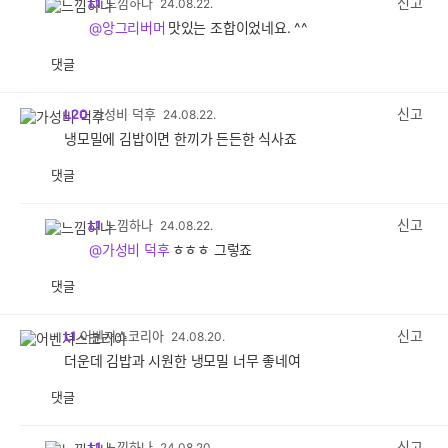
신고
L1
느낌하나
24.08.22.
@앙그리버머
맛있는 조합이었네요. ^^
댓글
공
비
감
공
감
신고
L20
가성비 덕후
24.08.22.
냉모밀에 김밥이면 한끼가 든든한 식사죠
댓글
공
비
감
공
감
신고
L1
느낌하나
24.08.22.
@가성비 덕후
ㅎㅎㅎ 그렇죠
댓글
공
비
감
공
감
신고
L1
어벤져스코리아
24.08.20.
더운데 김밥과 시원한 냉모밀 너무 좋네여
댓글
공
비
감
공
감
신고
L1
느낌하나
24.08.20.