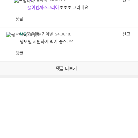
@어벤져스코리아
ㅎㅎㅎ 그러네요
댓글
공
비
감
공
감
신고
M5
짧은만남긴이별
24.08.18.
냉모밀 시원하게 먹기 좋죠. ^^
댓글
공
비
감
공
감
댓글 더보기