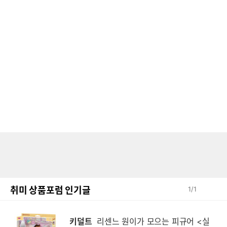
취미 상품포럼 인기글
1
/
1
키덜트
리센느 원이가 모으는 피규어 <실