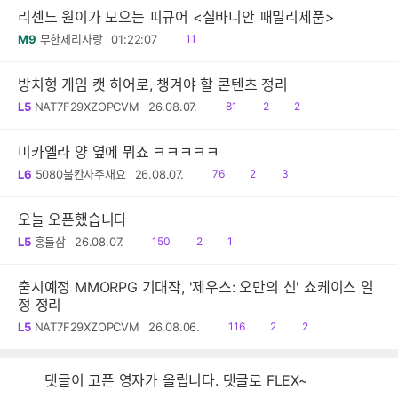
리센느 원이가 모으는 피규어 <실바니안 패밀리제품>
읽
M9
무한제리사랑
01:22:07
11
음
방치형 게임 캣 히어로, 챙겨야 할 콘텐츠 정리
읽
공
댓
L5
NAT7F29XZOPCVM
26.08.07.
81
2
2
음
감
글
미카엘라 양 옆에 뭐죠 ㅋㅋㅋㅋㅋ
읽
공
댓
L6
5080불칸사주새요
26.08.07.
76
2
3
음
감
글
오늘 오픈했습니다
읽
공
댓
L5
홍둘삼
26.08.07.
150
2
1
음
감
글
출시예정 MMORPG 기대작, '제우스: 오만의 신' 쇼케이스 일
정 정리
읽
공
댓
L5
NAT7F29XZOPCVM
26.08.06.
116
2
2
음
감
글
댓글이 고픈 영자가 올립니다. 댓글로 FLEX~