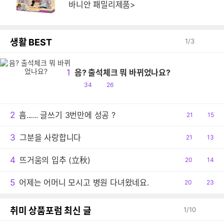
바니안 패밀리제품>
생활 BEST
1
/
3
1
음? 출석체크 뭐 바뀌었나요?
공
댓
34
26
감
글
2
흠...... 글쓰기 3번만에 성공 ?
공
21
댓
15
감
글
3
그분을 사랑합니다
공
21
댓
13
감
글
4
뜨거움의 입추 (立秋)
공
20
댓
14
감
글
5
어제는 어머니 모시고 병원 다녀왔네요.
공
20
댓
23
감
글
취미 상품포럼 최신 글
1
/
10