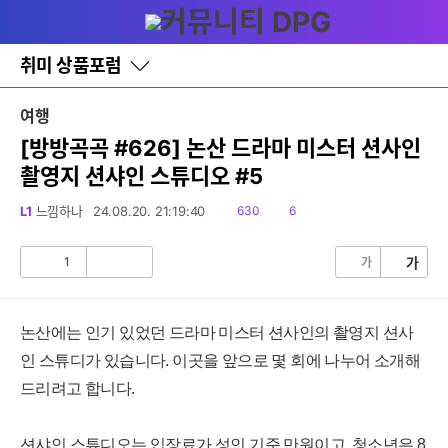
다
글쓰기
메뉴
나
와
홈
취미 상품포럼
바
로
가
여행
기
레
[방방곡곡 #626] 논산 드라마 미스터 션사인
이
촬영지 션샤인 스튜디오 #5
어
창
토
읽
댓
L1
느낌하나
24.08.20. 21:19:40
630
6
글
음
글
1
가
가
공
비
감
공
감
논산에는 인기 있었던 드라마 미스터 션사인의 촬영지 션사
인 스튜디가 있습니다. 이곳을 앞으로 몇 회에 나누어 소개해
드리려고 합니다.
션샤인 스튜디오는 입장료가 성인 기준 만원이고, 청소년은 8