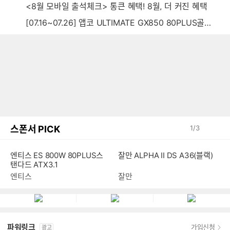
<8월 모바일 출석체크> 통큰 혜택! 8월, 더 커진 혜택
[07.16~07.26] 앱코 ULTIMATE GX850 80PLUS골드 풀모듈러 ATX3.0 블랙
스폰서 PICK
1
/
3
잘만 ALPHA II DS A36(블랙)
엔티스 ES 800W 80PLUS스
탠다드 ATX3.1
잘만
엔티스