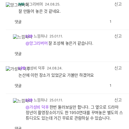
감
신고
M6
앙그리버머
24.08.25.
잘 만들어 놓은 것 같네요.
댓글
1
공
비
감
공
감
신고
L20
느낌하나
25.01.11.
@앙그리버머
잘 조성해 놓은거 같습니다.
댓글
공
비
감
공
감
신고
L20
가성비 덕후
24.08.24.
논산에 이런 장소가 있었군요 가볼만 하겠어요
댓글
1
공
비
감
공
감
신고
L20
느낌하나
25.01.11.
@가성비 덕후
한번 둘러보실만 합니다. 그 옆으로 드라마
정년이 촬영장소이기도 한 1950연대를 꾸며놓은 별도의 스
튜디오도 있는데 거긴 무료로 관람하실 수 있습니다.
댓글