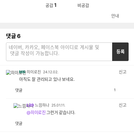
1
공감
비공감
안내
댓글
6
등록
신고
M6
히이로진
24.12.02.
아직도 잘 관리되고 있나 보네요.
댓글
1
공
비
감
공
감
신고
L20
느낌하나
25.01.11.
@히이로진
그런거 같습니다.
댓글
공
비
감
공