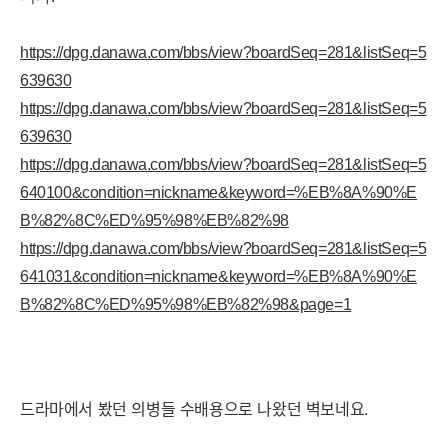
https://dpg.danawa.com/bbs/view?boardSeq=281&listSeq=5
639630
https://dpg.danawa.com/bbs/view?boardSeq=281&listSeq=5
639630
https://dpg.danawa.com/bbs/view?boardSeq=281&listSeq=5
640100&condition=nickname&keyword=%EB%8A%90%E
B%82%8C%ED%95%98%EB%82%98
https://dpg.danawa.com/bbs/view?boardSeq=281&listSeq=5
641031&condition=nickname&keyword=%EB%8A%90%E
B%82%8C%ED%95%98%EB%82%98&page=1
드라마에서 봤던 의병들 수배용으로 나왔던 벽보네요.