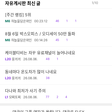
자유게시판 최신 글
1
/
10
[주간 랭킹] 5위
읽
공
댓
M6
하늘을담은와인
00:23:12
46
1
1
음
감
글
8월 6일 박스오피스 / 오디세이 50만 돌파
읽
공
M6
하늘을담은와인
00:14:26
45
1
음
감
케이블티비는 자꾸 유료채널이 늘어나네요
읽
공
L20
웅끼끼
26.08.06.
48
1
음
감
동네마다 온도차가 많이 나네요
읽
L20
웅끼끼
26.08.06.
38
음
다나와 최저가 사기 주의
읽
공
댓
L1
모찌또찌
26.08.06.
77
2
4
음
감
글