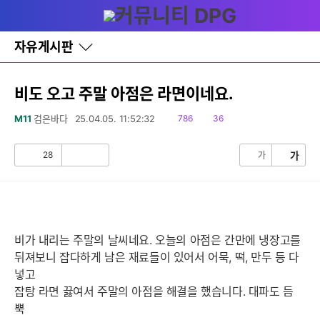
다
글쓰기
메뉴
나
와
홈
자유게시판
바
로
가
기
비도 오고 주말 아점은 라면이네요.
레
이
읽
댓
M11
검은바다
25.04.05. 11:52:32
786
36
어
음
글
창
토
28
가
가
공
비
글
감
공
감
비가 내리는 주말의 날씨네요. 오늘의 아점은 간만에 냉장고를
뒤져보니 잡다하게 남은 재료들이 있어서 어묵, 떡, 만두 등 다
넣고
잡탕 라면 끓여서 주말의 아점을 해결을 했습니다. 대파도 듬
뿍