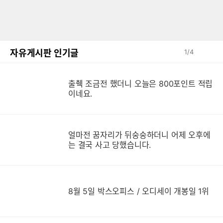
자유게시판 인기글
1
/
4
출췍 조금전 했더니 오늘은 800포인트 적립
이네요.
얼마전 꿈자리가 뒤숭숭하더니 어제 오후에
는 결국 사고 당했습니다.
8월 5일 박스오피스 / 오디세이 개봉일 1위