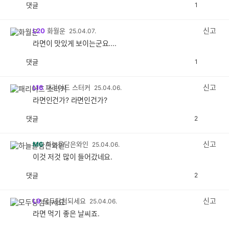
댓글
1
공
비
감
공
감
신고
L20
화월운
25.04.07.
라면이 맛있게 보이는군요....
댓글
1
공
비
감
공
감
신고
L16
패리어드 스터커
25.04.06.
라면인건가? 라면인건가?
댓글
2
공
비
감
공
감
신고
M6
하늘을담은와인
25.04.06.
이것 저것 많이 들어갔네요.
댓글
2
공
비
감
공
감
신고
L9
모두당첨되세요
25.04.06.
라면 먹기 좋은 날씨죠.