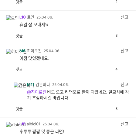
댓글
2
공
비
감
공
감
신고
L10
로인
25.04.06.
휴일 잘 보내세요
댓글
3
공
비
감
공
감
신고
M6
히이로진
25.04.06.
아점 맛있겠네요.
댓글
4
공
비
감
공
감
신고
M11
검은바다
25.04.06.
@히이로진
비도 오고 라면으로 한끼 때웠네요. 일교차에 감
기 조심하시길 바랍니다.
댓글
3
공
비
감
공
감
신고
L15
aibici01
25.04.06.
후루루 짭짭 맛 좋은 라면!