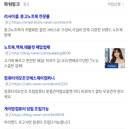
파워링크
가입신청
광고
리사이클, 중고노트북 전문몰
https://smartstore.naver.com/bornit
광고
중고노트북의 차별화된 클린 서비스로 가성비,가심비 만족 다양한 브랜드 노트북
판매
노트북,맥북,태블릿 매입업체
http://blog.naver.com/paladog8030
광고
고가에 빠르고 편안한 매입! 저희가 삽니다!/판매X/17년된 TV,뉴
스출현 업체!
컴퓨터의모든것에스제이컴퍼니
https://cafe.naver.com/leoin0220
광고
컴퓨터의모든것 조립컴퓨터 맞춤견적필요할땐 어디 바로여기 클릭 무료견적 받으
세요
게이밍컴퓨터 당일 조립가능
https://blog.naver.com/kkt8618
광고