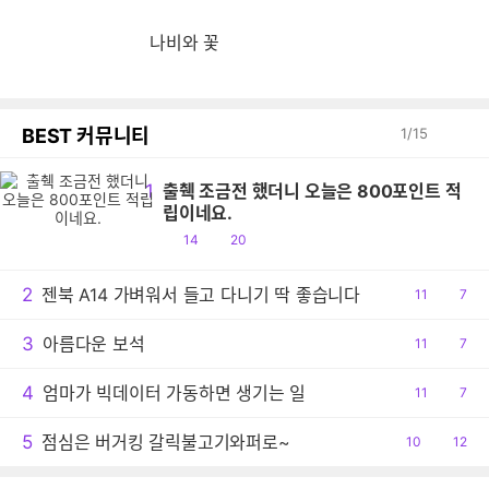
나비와 꽃
BEST 커뮤니티
1
/
15
1
출췍 조금전 했더니 오늘은 800포인트 적
립이네요.
공
댓
14
20
감
글
2
젠북 A14 가벼워서 들고 다니기 딱 좋습니다
공
11
댓
7
감
글
3
아름다운 보석
공
11
댓
7
감
글
4
엄마가 빅데이터 가동하면 생기는 일
공
11
댓
7
감
글
5
점심은 버거킹 갈릭불고기와퍼로~
공
10
댓
12
감
글