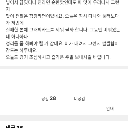
넣어서 끓였더니 진라면 순한맛인데도 파 맛이 우러나서 그런
지
맛이 괜찮은 잡탕라면이었네요. 오늘은 잠시 다나와 둘러보다
가 저번에
실패한 본체 그래픽카드를 세워 볼까 합니다. 그동안 미뤄왔는
데 하나하나
정리를 좀 해봐야 될 거 같네요. 비가 내려서 그런지 쌀쌀함이
감도는 하루네요.
오늘도 감기 조심하시고 즐거운 주말 보내시길 바랍니다.
28
공감
비공감
안내
댓글
36