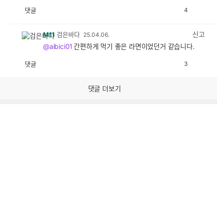
댓글
4
공
비
감
공
감
신고
M11
검은바다
25.04.06.
@aibici01
간편하게 먹기 좋은 라면이었던거 같습니다.
댓글
3
공
비
감
공
감
댓글 더보기