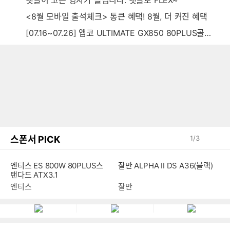
댓글이 고픈 영자가 올립니다. 댓글로 FLEX~
<8월 모바일 출석체크> 통큰 혜택! 8월, 더 커진 혜택
[07.16~07.26] 앱코 ULTIMATE GX850 80PLUS골드 풀모듈러 ATX3.0 블랙
스폰서 PICK
1
/
3
잘만 ALPHA II DS A36(블랙)
엔티스 ES 800W 80PLUS스
탠다드 ATX3.1
잘만
엔티스