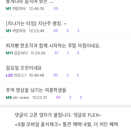
늦게나마 움직여 보는 ....
읽
M1
까망여우
12:46:35
35
음
[지나가는 타임] 지난주 랭킹. ~
읽
공
댓
M1
까망여우
12:23:49
45
3
3
음
감
글
피자빵 한조각과 함께 시작하는 주말 아점이네요.
읽
공
댓
M11
검은바다
11:24:39
51
1
3
음
감
글
일요일 오전이네요
읽
공
댓
L20
아모스1
10:46:48
50
3
5
음
감
글
추억 영상을 남기는 여중학생들
읽
공
댓
M6
plc-wave
10:22:31
64
3
3
음
감
글
댓글이 고픈 영자가 올립니다. 댓글로 FLEX~
<8월 모바일 출석체크> 통큰 혜택! 8월, 더 커진 혜택