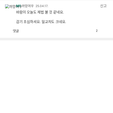
감
신고
M1
까망여우
25.04.17.
바람이 오늘도 제법 불 것 같네요.
감기 조심하셔요. 일교차도 크네요.
댓글
2
공
비
감
공
감