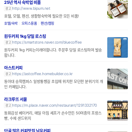
25년 역사 숙박업 비품
http://www.bipum.net
광고
호텔, 모텔, 펜션, 생활형숙박에 필요한 모든 비품!
호텔/숙박
오피스용품
팬션/캠핑
원두커피 1kg 당일 로스팅
https://smartstore.naver.com/bluecoffee
광고
원두커피 1kg 커피는이래야합니다. 주문후 당일 로스팅하여 발송
합니다.
아스트커피
https://astcoffee.homebuilder.co.kr
광고
동아대 승학캠퍼스 일방통행길 초입에 위치한 모던한 분위기의 개
인 카페입니다.
라크루뜨 서울
https://m.place.naver.com/restaurant/1291332170
광고
동화감성 베이커리, 매일 아침 셰프가 손수만든 50여종의 프랑스
빵, 수제 샌드위치
단골 많은 커피맛집 남우커피