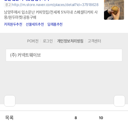
http://m.store.naver.com/places/detail?id=37918628
광고
남양주에서 입소문난 커피맛집/전세계 5%이내 스페셜티커피 사
용/원두마켓/공동구매
커피원두추천
선물세트추천
답례품추천
PC버전
로그인
개인정보처리방침
고객센터
(주) 커넥트웨이브
공
비
목록
8
10
감
공
감