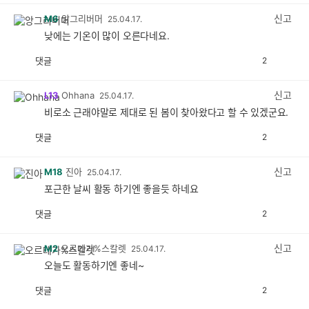
감
공
감
신고
M6
앙그리버머
25.04.17.
낮에는 기온이 많이 오른다네요.
댓글
2
공
비
감
공
감
신고
L13
Ohhana
25.04.17.
비로소 근래야말로 제대로 된 봄이 찾아왔다고 할 수 있겠군요.
댓글
2
공
비
감
공
감
신고
M18
진아
25.04.17.
포근한 날씨 활동 하기엔 좋을듯 하네요
댓글
2
공
비
감
공
감
신고
M2
오르테가%스칼렛
25.04.17.
오늘도 활동하기엔 좋네~
댓글
2
공
비
감
공