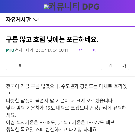
다
글쓰기
메뉴
나
와
홈
자유게시판
바
로
가
기
구름 많고 흐림 낮에는 포근하네요.
레
이
읽
댓
M10
천사다나와
25.04.17. 04:00:11
371
10
어
음
글
창
토
8
가
가
공
비
글
감
공
감
전국이 가끔 구름 많겠으나, 수도권과 강원도는 대체로 흐리겠
고
따뜻한 남풍이 불면서 낮 기온이 더 크게 오르겠습니다.
낮과 밤의 기온차가 15도 내외로 크겠으니 건강관리에 유의하
세요.
아침 최저기온은 8~15도, 낮 최고기온은 18~27도 예보
행복한 목요일 커피 한잔하시고 파이팅 하세요.