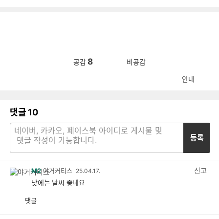
8
공감
비공감
안내
댓글
10
등록
신고
M2
야거커티스
25.04.17.
낮에는 날씨 좋네요
댓글
공
비
감
공