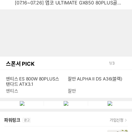
[07.16~07.26] 앱코 ULTIMATE GX850 80PLUS골드 풀모듈러 ATX3.0 블랙
스폰서 PICK
1
/
3
엔티스 ES 800W 80PLUS스
잘만 ALPHA II DS A36(블랙)
탠다드 ATX3.1
엔티스
잘만
파워링크
가입신청
광고