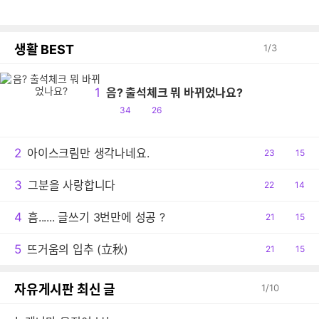
생활 BEST
1
/
3
1
음? 출석체크 뭐 바뀌었나요?
공
댓
34
26
감
글
2
아이스크림만 생각나네요.
공
23
댓
15
감
글
3
그분을 사랑합니다
공
22
댓
14
감
글
4
흠...... 글쓰기 3번만에 성공 ?
공
21
댓
15
감
글
5
뜨거움의 입추 (立秋)
공
21
댓
15
감
글
자유게시판 최신 글
1
/
10