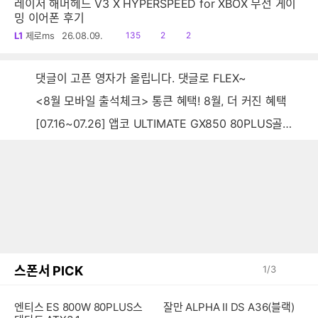
레이저 해머헤드 V3 X HYPERSPEED for XBOX 무선 게이
밍 이어폰 후기
읽
공
댓
L1
제로ms
26.08.09.
135
2
2
음
감
글
댓글이 고픈 영자가 올립니다. 댓글로 FLEX~
<8월 모바일 출석체크> 통큰 혜택! 8월, 더 커진 혜택
[07.16~07.26] 앱코 ULTIMATE GX850 80PLUS골드 풀모듈러 ATX3.0 블랙
스폰서 PICK
1
/
3
엔티스 ES 800W 80PLUS스
잘만 ALPHA II DS A36(블랙)