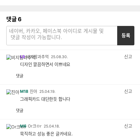
댓글
6
등록
신고
L9
비지땀과추억
25.08.30.
디자인 깔끔하면서 이쁘네요
댓글
공
비
감
공
감
신고
M18
진아
25.04.19.
그래픽카드 대단한듯 합니다
댓글
공
비
감
공
감
신고
M6
Or크ㅁr
25.04.18.
묵직하고 성능 좋은 글카네요.