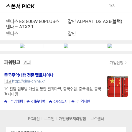
스폰서 PICK
1
/
3
엔티스 ES 800W 80PLUS스
잘만 ALPHA II DS A36(블랙)
탠다드 ATX3.1
엔티스
잘만
파워링크
가입신청
광고
중국무역대행 전문 헬로차이나
http://gina-china.kr
광고
1:1 전담 업무방 개설을 통한 밀착마크, 중국수입, 중국배송, 중국
결제대행
중국수입대행
중국배송대행
중국시장조사
중국무역지원
PC버전
로그인
개인정보처리방침
고객센터