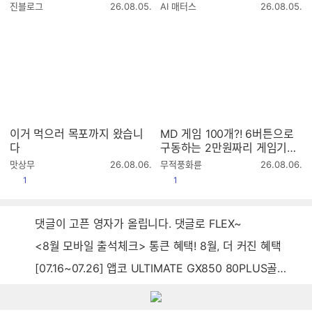
er 8GB로 바꿨더니안 돌아가
작
작
진블로그
26.08.05.
AI 매터스
26.08.05.
던 엘든링, 몬헌 와일즈가 다시
성
성
시
시
살아났습니다
간
간
이거 먹으러 목포까지 왔습니
MD 게임 100개?! 6버튼으로
다
구동하는 2만원짜리 게임기는
과연?
작
작
맛상무
26.08.06.
무적풍화륜
26.08.06.
성
성
공감
공감
1
1
시
시
간
간
댓글이 고픈 영자가 올립니다. 댓글로 FLEX~
<8월 모바일 출석체크> 통큰 혜택! 8월, 더 커진 혜택
[07.16~07.26] 앱코 ULTIMATE GX850 80PLUS골드 풀모듈러 ATX3.0 블랙