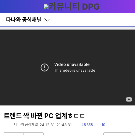
다
메뉴
나
와
홈
다나와 공식채널
바
로
가
기
레
이
어
창
토
글
트렌드 싹 바뀐 PC 업계ㅎㄷㄷ
읽
댓
다나와 공식채널
24.12.31. 21:43:31
48,658
10
음
글