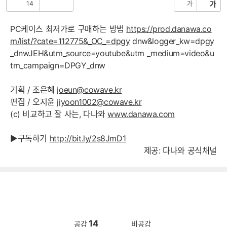
14
가
가
공
비
감
공
감
PC케이스 최저가로 구매하는 방법
https://prod.danawa.co
m/list/?cate=112775&_OC_=dpgy
dnw&logger_kw=dpgy
_dnwJEH&utm_source=youtube&utm _medium=video&u
tm_campaign=DPGY_dnw
기획 / 조은혜
joeun@cowave.kr
편집 / 오지윤
jiyoon1002@cowave.kr
(c) 비교하고 잘 사는, 다나와
www.danawa.com
▶구독하기
http://bit.ly/2s8JmD1
제공: 다나와 공식채널
14
공감
비공감