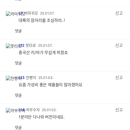
공
비
감
공
감
신고
L7
까마귀모
25.01.07.
대륙의 잠자리를 조심하라..!
댓글
공
비
감
공
감
신고
L12
못타로
25.01.07.
중국산 키/마가 무섭게 퍼졌죠
댓글
공
비
감
공
감
신고
L13
찬빵이
25.01.03.
요즘 가성비 좋은 제품들이 많아졌어요
댓글
공
비
감
공
감
신고
L14
까부수자
25.01.02.
1분미만 다나와 버전이네요.
댓글
공
비