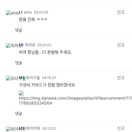
감
공
감
신고
L1
sinls
25.01.02.
환율 진짜 ㅋㅋㅋ
댓글
공
비
감
공
감
신고
L9
하허호
25.01.01.
따꺼 형님들...더 분발해 주세요.
댓글
공
비
감
공
감
신고
M2
유리구술
24.12.31.
가성비 키보드가 정말 많아졌네요
댓글
공
비
감
공
감
신고
L17
위이이위
24.12.31.