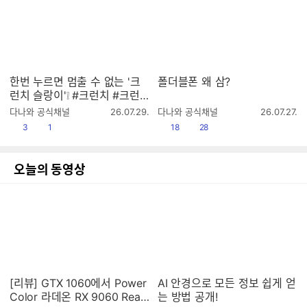
한번 누르면 멈출 수 없는 '크
폴더블폰 왜 삼?
런치 슬랑이'❕ #크런치 #크런
치슬랑이 #크런치말랑이 #말
작
작
다나와 공식채널
26.07.29.
다나와 공식채널
26.07.27.
랑이 #슬랑이 #스퀴시 #슬랑
성
성
공감
댓글수
공감
댓글수
3
1
18
28
시
시
이asmr #말랑이asmr
간
간
오늘의 동영상
[리뷰] GTX 1060에서 Power
AI 안경으로 모든 정보 쉽게 얻
Color 라데온 RX 9060 Reap
는 방법 공개!