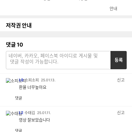
안내
저작권 안내
댓글
10
등록
신고
L9
소피소피
25.01.13.
환율 너무높아요
댓글
공
비
감
공
감
신고
L2
수태김
25.01.11.
영상 잘보았습니다
댓글