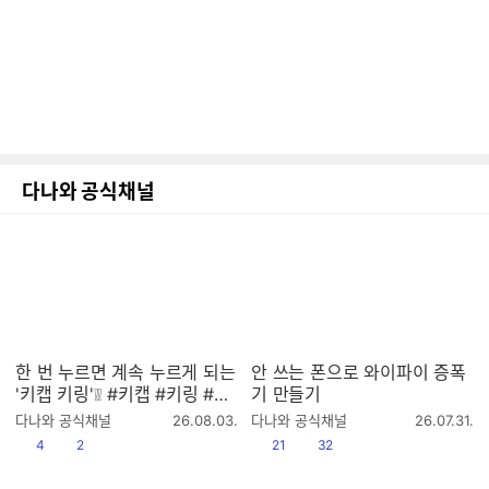
다나와 공식채널
한 번 누르면 계속 누르게 되는
안 쓰는 폰으로 와이파이 증폭
'키캡 키링'❕❕ #키캡 #키링 #키
기 만들기
링추천 #키캡키링 #클리커 #
작
작
다나와 공식채널
26.08.03.
다나와 공식채널
26.07.31.
클릭커 #keycap #keyring #
성
성
공감
댓글수
공감
댓글수
4
2
21
32
시
시
keyrings
간
간