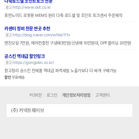
다축로드셀 조인트토크 전문
http://www.ckit.co.kr
광고
휴먼노이드 로봇용 MEMS 원리 다축 로드셀 및 조인트 토크센서 주문제작
카센터 정비 전문 싼곳 추천
http://blog.naver.com/white111v
광고
엔진오일 7만원, 에어컨충전 구냉매3만원/신냉매 10만원대, DPF클리닝 20만원
공스킨 역대급 할인링크
https://gongskin.co.kr/
광고
창고정리 공스킨 전제품 역대급 파격세일 노출가보다 더 싸게 구매가능
할인
무료배송
PC버전
로그인
개인정보처리방침
고객센터
(주) 커넥트웨이브