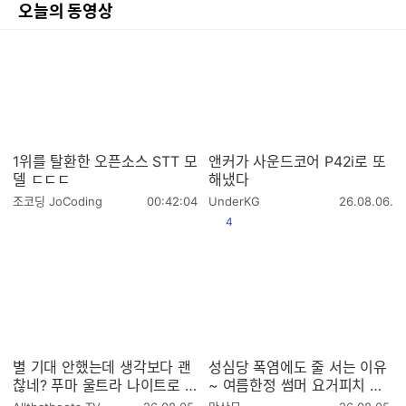
오늘의 동영상
1위를 탈환한 오픈소스 STT 모
앤커가 사운드코어 P42i로 또
델 ㄷㄷㄷ
해냈다
작
작
조코딩 JoCoding
00:42:04
UnderKG
26.08.06.
성
성
공감
4
시
시
간
간
별 기대 안했는데 생각보다 괜
성심당 폭염에도 줄 서는 이유
찮네? 푸마 울트라 나이트로 7
~ 여름한정 썸머 요거피치 리
얼티메이트 MG 실착 리뷰
뷰
작
작