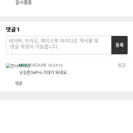
일시품절
댓글
1
등록
신고
M10
천사다나와
25.04.13.
낫싱폰3aPro 기대가 되네요.
댓글
공
비
감
공
감