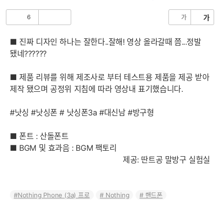
음
글
6
가
가
공
비
감
공
감
■ 진짜 디자인 하나는 잘한다..잘해! 영상 올라갈때 쯤...정발
됐네??????
■ 제품 리뷰를 위해 제조사로 부터 테스트용 제품을 제공 받아
제작 됐으며 공정위 지침에 따라 영상내 표기했습니다.
#낫싱 #낫싱폰 # 낫싱폰3a #대신남 #방구형
■ 폰트 : 산돌폰트
■ BGM 및 효과음 : BGM 팩토리
제공: 딴트공 말방구 실험실
Nothing Phone (3a) 프로
Nothing
핸드폰