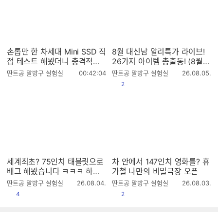
손톱만 한 차세대 Mini SSD 직
8월 대신남 알리특가 라이브!
접 테스트 해봤더니 충격적인
26가지 아이템 총출동! (8월9
결과
일 저녁11시)
작
작
딴트공 말방구 실험실
00:42:04
딴트공 말방구 실험실
26.08.05.
성
성
공감
2
시
시
간
간
세계최초? 75인치 태블릿으로
차 안에서 147인치 영화를? 휴
배그 해봤습니다 ㅋㅋㅋ 하이
가철 나만의 비밀극장 오픈
크비전 원더허브 AI
작
작
딴트공 말방구 실험실
26.08.04.
딴트공 말방구 실험실
26.08.03.
성
성
공감
공감
4
2
시
시
간
간