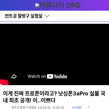
다
메뉴
나
와
홈
딴트공 말방구 실험실
바
로
가
기
레
이
어
창
토
글
이게 진짜 프로폰이라고? 낫싱폰3aPro 실물 국
내 최초 공개! 이..이쁘다
읽
댓
딴트공 말방구 실험실
25.04.10. 11:32:07
10,299
1