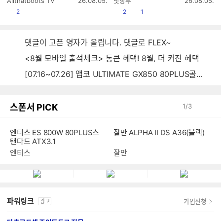
Allthatboots TV
26.08.05.
맛상무
26.08.05.
성
성
공감
공감
댓글수
2
2
1
시
시
간
간
댓글이 고픈 영자가 올립니다. 댓글로 FLEX~
<8월 모바일 출석체크> 통큰 혜택! 8월, 더 커진 혜택
[07.16~07.26] 앱코 ULTIMATE GX850 80PLUS골드 풀모듈러 ATX3.0 블랙
스폰서 PICK
1
/
3
엔티스 ES 800W 80PLUS스
잘만 ALPHA II DS A36(블랙)
탠다드 ATX3.1
엔티스
잘만
파워링크
가입신청
광고