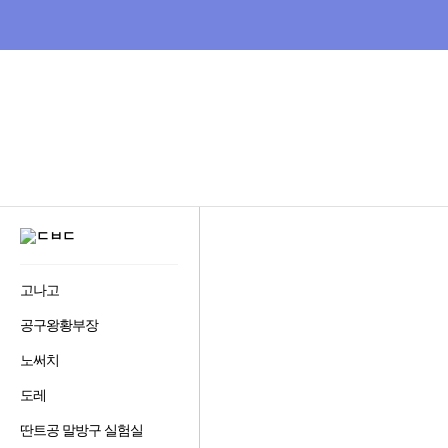
비
교
하
고
잘
사
는,
다
나
와
:
GNB
가
메
격
뉴
비
다
교
사
나
이
와
트
비
디
고나고
즐
오
겨
다
공구왕황부장
즐
찾
나
겨
기
와
노써치
즐
찾
추
겨
기
가
도레
즐
찾
추
하
겨
기
가
기
딴트공 말방구 실험실
즐
찾
추
하