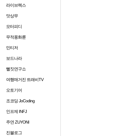
겨
기
가
기
라이브렉스
즐
찾
추
하
겨
기
가
기
맛상무
즐
찾
추
하
겨
기
가
기
모터피디
즐
찾
추
하
겨
기
가
기
무적풍화륜
즐
찾
추
하
겨
기
가
기
민티저
즐
찾
추
하
겨
기
가
기
보드나라
즐
찾
추
하
겨
기
가
기
뻘짓연구소
즐
찾
추
하
겨
기
가
기
여행매거진 트래비TV
즐
찾
추
하
겨
기
가
기
공감 수
오토기어
즐
찾
추
하
겨
기
가
기
조코딩 JoCoding
즐
찾
추
하
겨
기
가
기
인프제 INFJ
즐
찾
추
하
겨
기
가
기
주연 ZUYONI
즐
찾
추
하
겨
기
가
기
진블로그
즐
찾
추
하