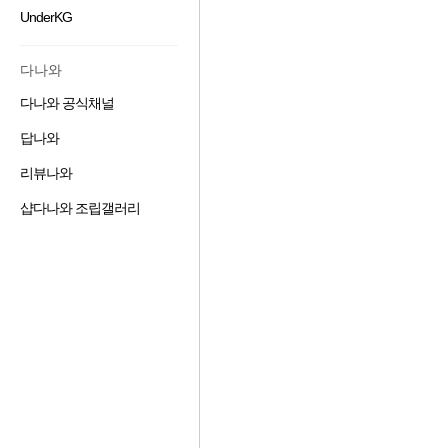
겨
기
가
기
UnderKG
즐
찾
추
하
겨
기
가
기
찾
추
하
다나와
기
가
기
추
하
다나와 공식채널
즐
가
기
겨
하
답나와
즐
찾
기
겨
기
리뷰나와
즐
찾
추
겨
기
가
샵다나와 조립갤러리
즐
찾
추
하
겨
기
가
기
찾
추
하
기
가
기
추
하
가
기
하
기