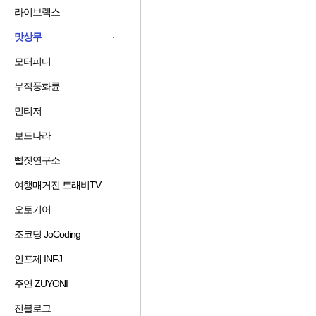
겨
기
가
기
라이브렉스
즐
찾
추
하
겨
기
가
기
맛상무
찾
추
하
즐
기
가
기
겨
모터피디
즐
추
하
찾
겨
가
기
기
무적풍화륜
즐
찾
하
추
겨
기
기
가
민티저
즐
찾
추
하
겨
기
가
기
보드나라
즐
찾
추
하
겨
기
가
기
뻘짓연구소
즐
찾
추
하
겨
기
가
기
여행매거진 트래비TV
즐
찾
추
하
겨
기
가
기
오토기어
즐
찾
추
하
겨
기
가
기
조코딩 JoCoding
즐
찾
추
하
겨
기
가
기
인프제 INFJ
즐
찾
추
하
겨
기
가
기
주연 ZUYONI
즐
찾
추
하
겨
기
가
기
진블로그
즐
찾
추
하