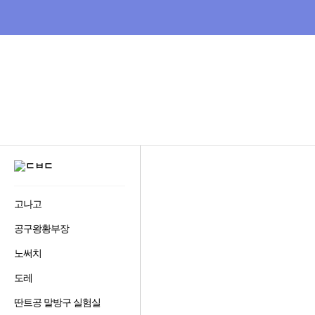
비
교
하
고
잘
사
는,
다
나
와
:
GNB
가
메
격
뉴
비
다
교
사
나
이
와
트
비
디
고나고
즐
오
겨
다
공구왕황부장
즐
찾
나
겨
기
와
노써치
즐
찾
추
겨
기
가
도레
즐
찾
추
하
홈으로
겨
기
가
기
딴트공 말방구 실험실
즐
찾
추
하