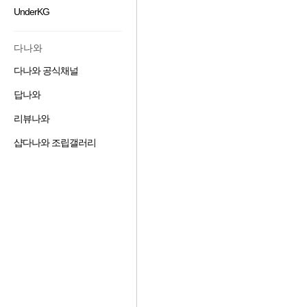
겨
기
가
기
UnderKG
즐
찾
추
하
겨
기
가
기
찾
추
하
다나와
기
가
기
추
하
다나와 공식채널
즐
가
기
겨
하
답나와
즐
찾
기
겨
기
리뷰나와
즐
찾
추
겨
기
가
샵다나와 조립갤러리
즐
찾
추
하
겨
기
가
기
찾
추
하
기
가
기
추
하
가
기
하
기
설명 보기