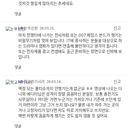
것저것 챙길게 많아지는 추세네요.
댓글
공
비
감
공
감
신고
L9
눈부신원
26.05.25.
마치 전쟁터에 나가는 전사처럼 또는 007 제임스 본드가 챙기는
비밀무기처럼 멋져 보입니다. IT에 종사하는 분들을 대상으로 하
는 드라마나 영화가 있다면 연출해 볼만하다고 생각이 듭니다.
또는 전자제품 광고 컨셉에도 출근 준비하는 장면으로 신박해 보
입니다.
댓글
공
비
감
공
감
신고
L6
학교가기시러
26.05.24.
액정 닦는 물티슈까지 안챙기는게 없군요 ㅎㅎ 영상에 나오는 다
나와 에디터님은 성격이 정말 꼼꼼하신 분일듯. 보통 충전기도
사무실이나 어디든 가면 누군가는 가져오거나 기존에 쓰던게 있
기 마련이라 그냥 그거 쓰지 않나요? 물론 내가 자주 가는 곳이
거나 고정자리가 있다면 저도 따로 거치해두고 쓰지만요.
매번 저렇게 꼼꼼하게 챙기는 것도 쉽지 않을 듯 싶어요.
댓글