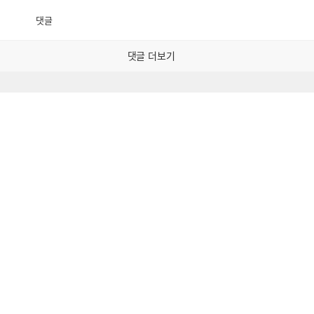
댓글
공
비
감
공
감
댓글 더보기