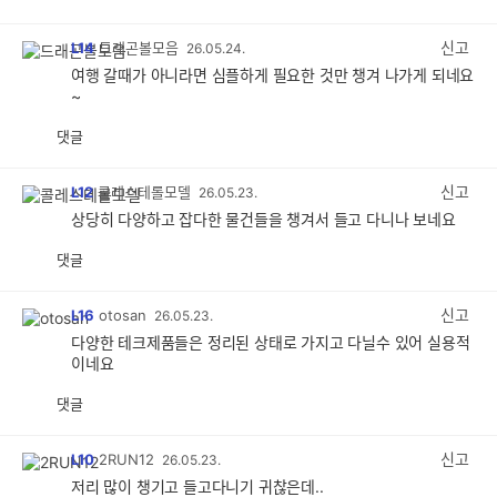
공
비
감
공
감
신고
L14
드래곤볼모음
26.05.24.
여행 갈때가 아니라면 심플하게 필요한 것만 챙겨 나가게 되네요
~
댓글
공
비
감
공
감
신고
L12
콜레스테롤모델
26.05.23.
상당히 다양하고 잡다한 물건들을 챙겨서 들고 다니나 보네요
댓글
공
비
감
공
감
신고
L16
otosan
26.05.23.
다양한 테크제품들은 정리된 상태로 가지고 다닐수 있어 실용적
이네요
댓글
공
비
감
공
감
신고
L10
2RUN12
26.05.23.
저리 많이 챙기고 들고다니기 귀찮은데..