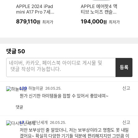
APPLE 2024 iPad
APPLE 에어팟4 액
mini A17 Pro 7세
티브 노이즈 캔슬링
대 (128GB)
MXP93KH/A (정
879,110
194,000
원
최저가
원
최저가
품)
댓글
50
등록
신고
L20
하늘이글
26.05.25.
뭔가 신기한 아이템들을 접할 수 있어서 좋았네여~
댓글
공
비
감
공
감
신고
L7
다시만난세개
26.05.25.
저만 보부상인 줄 알았더니, 저는 보부상이라고 명함도 못 내밀
겠어요~ 확실히 다양한 기기들 덕분에 편리해지지만 그만큼 이