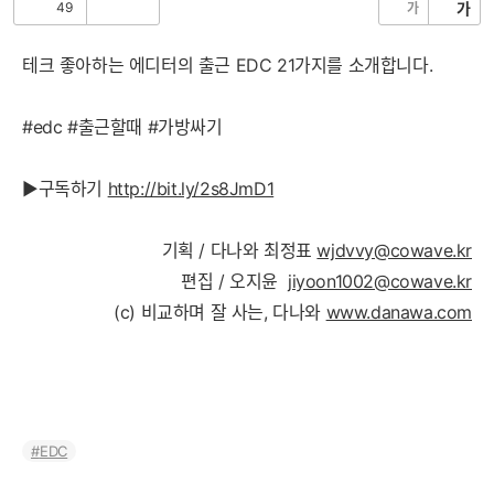
49
가
가
공
비
감
공
감
테크 좋아하는 에디터의 출근 EDC 21가지를 소개합니다.
#edc #출근할때 #가방싸기
▶구독하기
http://bit.ly/2s8JmD1
기획 / 다나와 최정표
wjdvvy@cowave.kr
편집 / 오지윤
jiyoon1002@cowave.kr
(c) 비교하며 잘 사는, 다나와
www.danawa.com
EDC