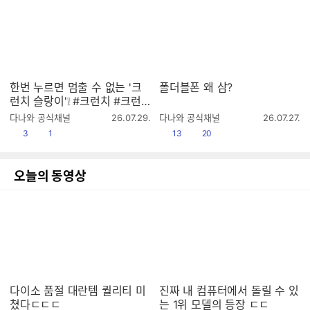
한번 누르면 멈출 수 없는 '크
폴더블폰 왜 삼?
런치 슬랑이'❕ #크런치 #크런
치슬랑이 #크런치말랑이 #말
작
작
다나와 공식채널
26.07.29.
다나와 공식채널
26.07.27.
랑이 #슬랑이 #스퀴시 #슬랑
성
성
공감
댓글수
공감
댓글수
3
1
13
20
시
시
이asmr #말랑이asmr
간
간
오늘의 동영상
다이소 품절 대란템 퀄리티 미
진짜 내 컴퓨터에서 돌릴 수 있
쳤다ㄷㄷㄷ
는 1위 모델의 등장 ㄷㄷ