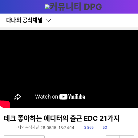
다
메뉴
나
와
홈
다나와 공식채널
바
로
가
기
레
이
어
창
토
글
테크 좋아하는 에디터의 출근 EDC 21가지
읽
댓
다나와 공식채널
26.05.15. 18:24:14
3,865
50
음
글