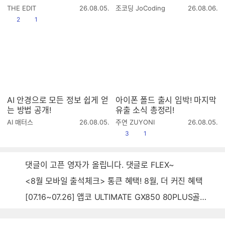
작
작
THE EDIT
26.08.05.
조코딩 JoCoding
26.08.06.
성
성
공감
댓글수
2
1
시
시
간
간
AI 안경으로 모든 정보 쉽게 얻
아이폰 폴드 출시 임박! 마지막
는 방법 공개!
유출 소식 총정리!
작
작
AI 매터스
26.08.05.
주연 ZUYONI
26.08.05.
성
성
공감
댓글수
3
1
시
시
간
간
댓글이 고픈 영자가 올립니다. 댓글로 FLEX~
<8월 모바일 출석체크> 통큰 혜택! 8월, 더 커진 혜택
[07.16~07.26] 앱코 ULTIMATE GX850 80PLUS골드 풀모듈러 ATX3.0 블랙