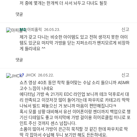
저 중에 몇개는 한개씩 더 사서 놔두고 다녀도 될듯
댓글
공
비
감
공
감
신고
M3
아피홀릭
26.05.23.
제가 갖고 다니는 비슷한 아이템도 있고 전혀 생각지 못한 아이
템도 있군요 마지막 가방을 닫는 지퍼소리가 왠지모르게 비장하
게 들리네요 ^^
댓글
공
비
감
공
감
신고
L7
JHCK
26.05.22.
쇼츠 영상 40초 동안 착착 들어맞는 수납 소리 들으니까 ASMR
고수 느낌이 나네요
에디터님 가방 속 21가지 EDC 라인업 보니까 테크 덕후로서 대
리 만족되고 이것저것 많이 들어가는데 파우치로 카테고리 딱딱
나눠서 빌드 짜놓으신 거 보니까 마음이 편안해집니다ㅋ
혹시 모를 상황 대비해서 유선 이어폰이랑 젠더까지 백업으로 챙
기신 디테일도 좋고 마지막에 가방 걸이용 히어로클립 미니로 포
인트 주신 것까지 센스 넘칩니다.
소품이 많아서 가방이 은근히 묵직할 것 같긴 한데 파우치로 딱
딱 각 잡아서 수납해 두니 보기만 해도 든든하네요.