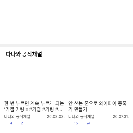
다나와 공식채널
한 번 누르면 계속 누르게 되는
안 쓰는 폰으로 와이파이 증폭
'키캡 키링'❕❕ #키캡 #키링 #키
기 만들기
링추천 #키캡키링 #클리커 #
작
작
다나와 공식채널
26.08.03.
다나와 공식채널
26.07.31.
클릭커 #keycap #keyring #
성
성
공감
댓글수
공감
댓글수
4
2
15
24
시
시
keyrings
간
간